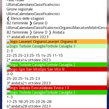
Ultima
Calendario
Classifica
Incroci
Girone regionale
Ultima
Calendario
Classifica
Incroci
Elenco delle stagioni
B2 femminile ❯ Girone D
Ultima
Calendario
Classifica
Incroci
Organici
Marcatori
Arbitri
Cerca
B2 femminile ❭ Girone D ❭ Andata
1ª andata
8 ottobre 2023
Laserjet Orgiano
8
Torbole Casaglia
7
2
-
3
22
-
25
25
-
23
25
-
15
14
-
25
11
-
15
2ª andata
14 ottobre 2023
Torbole Casaglia
2
Gps San Vito
8
3
-
0
25
-
20
25
-
14
25
-
23
3ª andata
21 ottobre 2023
Valpala Evoca
13
Torbole Casaglia
2
1
-
3
17
-
25
18
-
25
25
-
20
26
-
28
4ª andata
28 ottobre 2023