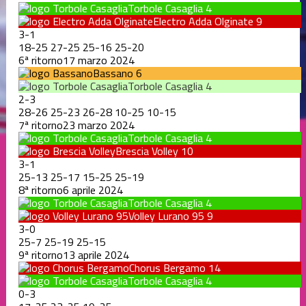
Torbole Casaglia
4
Electro Adda Olginate
9
3
-
1
18
-
25
27
-
25
25
-
16
25
-
20
6ª ritorno
17 marzo 2024
Bassano
6
Torbole Casaglia
4
2
-
3
28
-
26
25
-
23
26
-
28
10
-
25
10
-
15
7ª ritorno
23 marzo 2024
Torbole Casaglia
4
Brescia Volley
10
3
-
1
25
-
13
25
-
17
15
-
25
25
-
19
8ª ritorno
6 aprile 2024
Torbole Casaglia
4
Volley Lurano 95
9
3
-
0
25
-
7
25
-
19
25
-
15
9ª ritorno
13 aprile 2024
Chorus Bergamo
14
Torbole Casaglia
4
0
-
3