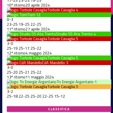
17
-
25
23
-
25
19
-
25
10ª ritorno
20 aprile 2024
Torbole Casaglia
4
Torri
12
0
-
3
23
-
25
19
-
25
22
-
25
11ª ritorno
27 aprile 2024
Studio 55 Ata Trento
4
Torbole Casaglia
5
3
-
0
25
-
19
25
-
17
25
-
22
12ª ritorno
4 maggio 2024
Torbole Casaglia
5
CdA Mandello
3
3
-
0
25
-
20
25
-
21
25
-
22
13ª ritorno
11 maggio 2024
Tn Energie Argentario
1
Torbole Casaglia
5
3
-
2
25
-
18
22
-
25
25
-
20
22
-
25
15
-
12
CLASSIFICA