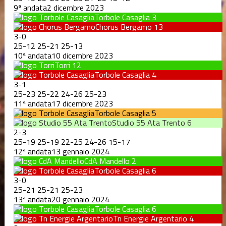
9ª andata
2 dicembre 2023
Torbole Casaglia
3
Chorus Bergamo
13
3
-
0
25
-
12
25
-
21
25
-
13
10ª andata
10 dicembre 2023
Torri
12
Torbole Casaglia
4
3
-
1
25
-
23
25
-
22
24
-
26
25
-
23
11ª andata
17 dicembre 2023
Torbole Casaglia
5
Studio 55 Ata Trento
6
2
-
3
25
-
19
25
-
19
22
-
25
24
-
26
15
-
17
12ª andata
13 gennaio 2024
CdA Mandello
2
Torbole Casaglia
6
3
-
0
25
-
21
25
-
21
25
-
23
13ª andata
20 gennaio 2024
Torbole Casaglia
6
Tn Energie Argentario
4