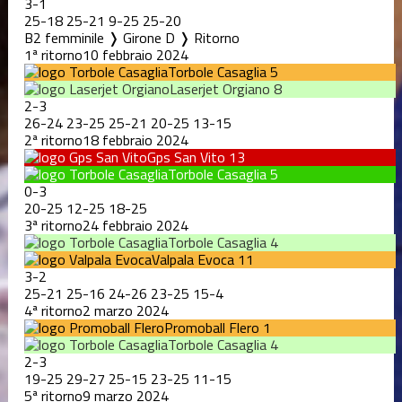
3
-
1
25
-
18
25
-
21
9
-
25
25
-
20
B2 femminile ❭ Girone D ❭ Ritorno
1ª ritorno
10 febbraio 2024
Torbole Casaglia
5
Laserjet Orgiano
8
2
-
3
26
-
24
23
-
25
25
-
21
20
-
25
13
-
15
2ª ritorno
18 febbraio 2024
Gps San Vito
13
Torbole Casaglia
5
0
-
3
20
-
25
12
-
25
18
-
25
3ª ritorno
24 febbraio 2024
Torbole Casaglia
4
Valpala Evoca
11
3
-
2
25
-
21
25
-
16
24
-
26
23
-
25
15
-
4
4ª ritorno
2 marzo 2024
Promoball Flero
1
Torbole Casaglia
4
2
-
3
19
-
25
29
-
27
25
-
15
23
-
25
11
-
15
5ª ritorno
9 marzo 2024