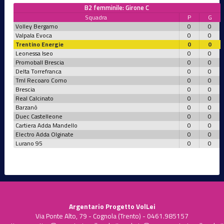
B2 femminile: Girone C
Squadra
P
G
Volley Bergamo
0
0
Valpala Evoca
0
0
Trentino Energie
0
0
Leonessa Iseo
0
0
Promoball Brescia
0
0
Delta Torrefranca
0
0
Tml Recoaro Como
0
0
Brescia
0
0
Real Calcinato
0
0
Barzanò
0
0
Duec Castelleone
0
0
Cartiera Adda Mandello
0
0
Electro Adda Olginate
0
0
Lurano 95
0
0
Argentario Progetto VolLei
Via Ponte Alto, 79 - Cognola (Trento) - 0461.985157