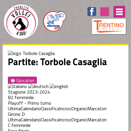
Partite: Torbole Casaglia
Giocatori
Stagione 2023-2024
B2 femminile
Playoff - Primo turno
Ultima
Calendario
Classifica
Incroci
Organici
Marcatori
Girone D
Ultima
Calendario
Classifica
Incroci
Organici
Marcatori
C femminile
Fase finale