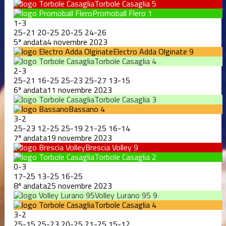
Torbole Casaglia
5
Promoball Flero
1
1
-
3
25
-
21
20
-
25
20
-
25
24
-
26
5ª andata
4 novembre 2023
Electro Adda Olginate
9
Torbole Casaglia
4
2
-
3
25
-
21
16
-
25
25
-
23
25
-
27
13
-
15
6ª andata
11 novembre 2023
Torbole Casaglia
3
Bassano
4
3
-
2
25
-
23
12
-
25
25
-
19
21
-
25
16
-
14
7ª andata
19 novembre 2023
Brescia Volley
9
Torbole Casaglia
2
0
-
3
17
-
25
13
-
25
16
-
25
8ª andata
25 novembre 2023
Volley Lurano 95
9
Torbole Casaglia
4
3
-
2
25
-
15
25
-
23
20
-
25
21
-
25
15
-
12