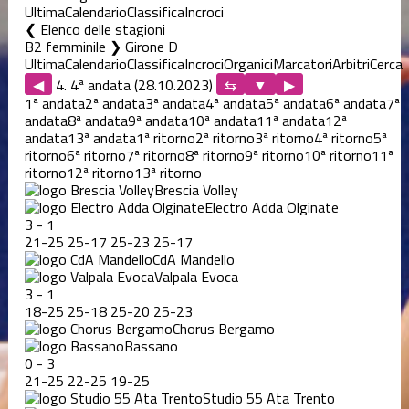
Ultima
Calendario
Classifica
Incroci
Elenco delle stagioni
B2 femminile ❯ Girone D
Ultima
Calendario
Classifica
Incroci
Organici
Marcatori
Arbitri
Cerca
◀
4. 4ª andata (28.10.2023)
▶
1ª andata
2ª andata
3ª andata
4ª andata
5ª andata
6ª andata
7ª
andata
8ª andata
9ª andata
10ª andata
11ª andata
12ª
andata
13ª andata
1ª ritorno
2ª ritorno
3ª ritorno
4ª ritorno
5ª
ritorno
6ª ritorno
7ª ritorno
8ª ritorno
9ª ritorno
10ª ritorno
11ª
ritorno
12ª ritorno
13ª ritorno
Brescia Volley
Electro Adda Olginate
3
-
1
21
-
25
25
-
17
25
-
23
25
-
17
CdA Mandello
Valpala Evoca
3
-
1
18
-
25
25
-
18
25
-
20
25
-
23
Chorus Bergamo
Bassano
0
-
3
21
-
25
22
-
25
19
-
25
Studio 55 Ata Trento