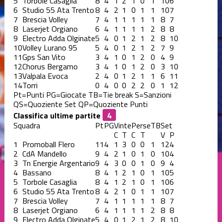
5
Torbole Casaglia
8
4
1
2
1
0
1
10
6
6
Studio 55 Ata Trento
8
4
2
1
0
1
1
10
7
7
Brescia Volley
7
4
1
1
1
1
1
8
7
8
Laserjet Orgiano
6
4
1
1
1
1
2
8
8
9
Electro Adda Olginate
5
4
0
1
2
1
2
8
10
10
Volley Lurano 95
5
4
0
1
2
1
2
7
9
11
Gps San Vito
3
4
1
0
1
2
0
4
9
12
Chorus Bergamo
3
4
1
0
1
2
0
3
10
13
Valpala Evoca
2
4
0
1
2
1
1
6
11
14
Torri
0
4
0
0
2
2
0
1
12
Pt=Punti
PG=Giocate
TB=Tie break
S=Sanzioni
QS=Quoziente Set
QP=Quoziente Punti
Classifica ultime partite
Squadra
Pt
PG
Vinte
Perse
TB
Set
C
T
C
T
V
P
1
Promoball Flero
11
4
1
3
0
0
1
12
4
2
CdA Mandello
9
4
2
1
0
1
0
10
4
3
Tn Energie Argentario
9
4
3
0
0
1
0
9
4
4
Bassano
8
4
1
2
1
0
1
10
5
5
Torbole Casaglia
8
4
1
2
1
0
1
10
6
6
Studio 55 Ata Trento
8
4
2
1
0
1
1
10
7
7
Brescia Volley
7
4
1
1
1
1
1
8
7
8
Laserjet Orgiano
6
4
1
1
1
1
2
8
8
9
Electro Adda Olginate
5
4
0
1
2
1
2
8
10