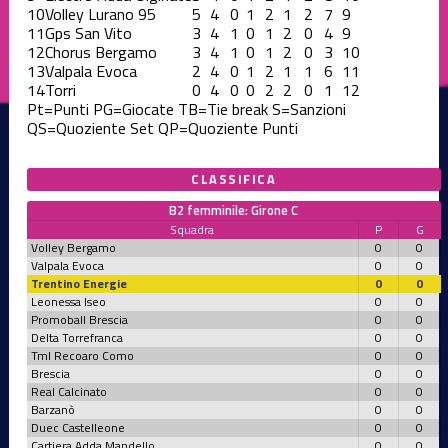
10
Volley Lurano 95
5
4
0
1
2
1
2
7
9
11
Gps San Vito
3
4
1
0
1
2
0
4
9
12
Chorus Bergamo
3
4
1
0
1
2
0
3
10
13
Valpala Evoca
2
4
0
1
2
1
1
6
11
14
Torri
0
4
0
0
2
2
0
1
12
Pt=Punti
PG=Giocate
TB=Tie break
S=Sanzioni
QS=Quoziente Set
QP=Quoziente Punti
CLASSIFICA
B2 femminile: Girone C
Squadra
P
G
Volley Bergamo
0
0
Valpala Evoca
0
0
Trentino Energie
0
0
Leonessa Iseo
0
0
Promoball Brescia
0
0
Delta Torrefranca
0
0
Tml Recoaro Como
0
0
Brescia
0
0
Real Calcinato
0
0
Barzanò
0
0
Duec Castelleone
0
0
Cartiera Adda Mandello
0
0