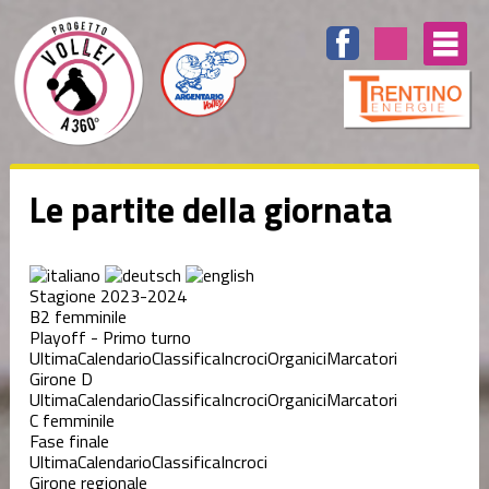
Le partite della giornata
Stagione 2023-2024
B2 femminile
Playoff - Primo turno
Ultima
Calendario
Classifica
Incroci
Organici
Marcatori
Girone D
Ultima
Calendario
Classifica
Incroci
Organici
Marcatori
C femminile
Fase finale
Ultima
Calendario
Classifica
Incroci
Girone regionale