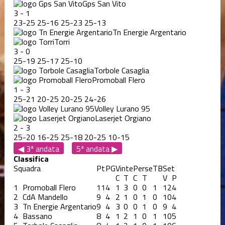
Gps San Vito
3
-
1
23
-
25
25
-
16
25
-
23
25
-
13
Tn Energie Argentario
Torri
3
-
0
25
-
19
25
-
17
25
-
10
Torbole Casaglia
Promoball Flero
1
-
3
25
-
21
20
-
25
20
-
25
24
-
26
Volley Lurano 95
Laserjet Orgiano
2
-
3
25
-
20
16
-
25
25
-
18
20
-
25
10
-
15
◀ 3ª andata
5ª andata ▶
Classifica
Squadra
Pt
PG
Vinte
Perse
TB
Set
C
T
C
T
V
P
1
Promoball Flero
11
4
1
3
0
0
1
12
4
2
CdA Mandello
9
4
2
1
0
1
0
10
4
3
Tn Energie Argentario
9
4
3
0
0
1
0
9
4
4
Bassano
8
4
1
2
1
0
1
10
5