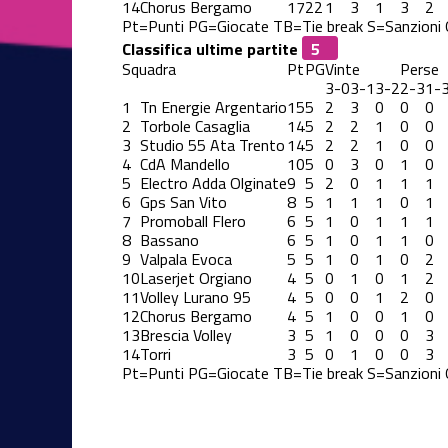
14
Chorus Bergamo
17
22
1
3
1
3
2
Pt=Punti
PG=Giocate
TB=Tie break
S=Sanzioni
Classifica ultime partite
Squadra
Pt
PG
Vinte
Perse
3-0
3-1
3-2
2-3
1-
1
Tn Energie Argentario
15
5
2
3
0
0
0
2
Torbole Casaglia
14
5
2
2
1
0
0
3
Studio 55 Ata Trento
14
5
2
2
1
0
0
4
CdA Mandello
10
5
0
3
0
1
0
5
Electro Adda Olginate
9
5
2
0
1
1
1
6
Gps San Vito
8
5
1
1
1
0
1
7
Promoball Flero
6
5
1
0
1
1
1
8
Bassano
6
5
1
0
1
1
0
9
Valpala Evoca
5
5
1
0
1
0
2
10
Laserjet Orgiano
4
5
0
1
0
1
2
11
Volley Lurano 95
4
5
0
0
1
2
0
12
Chorus Bergamo
4
5
1
0
0
1
0
13
Brescia Volley
3
5
1
0
0
0
3
14
Torri
3
5
0
1
0
0
3
Pt=Punti
PG=Giocate
TB=Tie break
S=Sanzioni