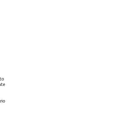
to
ate
rio