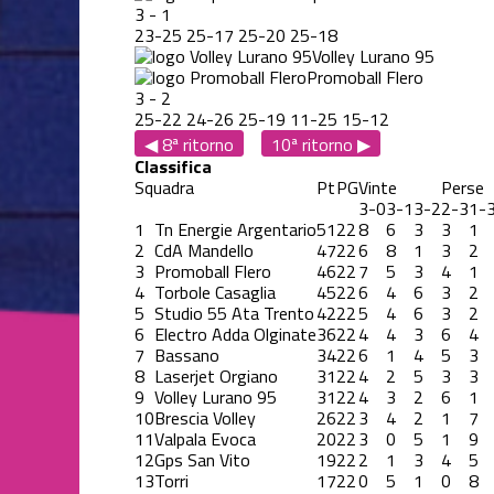
3
-
1
23
-
25
25
-
17
25
-
20
25
-
18
Volley Lurano 95
Promoball Flero
3
-
2
25
-
22
24
-
26
25
-
19
11
-
25
15
-
12
◀ 8ª ritorno
10ª ritorno ▶
Classifica
Squadra
Pt
PG
Vinte
Perse
3-0
3-1
3-2
2-3
1-
1
Tn Energie Argentario
51
22
8
6
3
3
1
2
CdA Mandello
47
22
6
8
1
3
2
3
Promoball Flero
46
22
7
5
3
4
1
4
Torbole Casaglia
45
22
6
4
6
3
2
5
Studio 55 Ata Trento
42
22
5
4
6
3
2
6
Electro Adda Olginate
36
22
4
4
3
6
4
7
Bassano
34
22
6
1
4
5
3
8
Laserjet Orgiano
31
22
4
2
5
3
3
9
Volley Lurano 95
31
22
4
3
2
6
1
10
Brescia Volley
26
22
3
4
2
1
7
11
Valpala Evoca
20
22
3
0
5
1
9
12
Gps San Vito
19
22
2
1
3
4
5
13
Torri
17
22
0
5
1
0
8