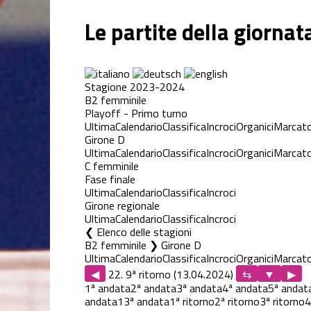
Le partite della giornat
Stagione 2023-2024
B2 femminile
Playoff - Primo turno
Ultima
Calendario
Classifica
Incroci
Organici
Marcato
Girone D
Ultima
Calendario
Classifica
Incroci
Organici
Marcato
C femminile
Fase finale
Ultima
Calendario
Classifica
Incroci
Girone regionale
Ultima
Calendario
Classifica
Incroci
Elenco delle stagioni
B2 femminile ❯ Girone D
Ultima
Calendario
Classifica
Incroci
Organici
Marcato
◀
22. 9ª ritorno (13.04.2024)
▶
1ª andata
2ª andata
3ª andata
4ª andata
5ª andat
andata
13ª andata
1ª ritorno
2ª ritorno
3ª ritorno
4