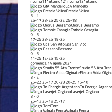
ritorno
11ª ritorno
12ª ritorno
13ª ritorno
CdA Mandello
Brescia Volley
3
-
1
25
-
17
23
-
25
25
-
22
25
-
18
Chorus Bergamo
Torbole Casaglia
0
-
3
17
-
25
23
-
25
19
-
25
Gps San Vito
Bassano
0
-
3
11
-
25
12
-
25
15
-
25
domenica 14 aprile 2024
Studio 55 Ata Tren
Electro Adda Olgin
3
-
2
25
-
22
25
-
17
26
-
28
20
-
25
15
-
10
Tn Energie Argenta
Laserjet Orgiano
3
-
0
25
-
13
25
-
18
25
-
17
Torri
Valpala Evoca