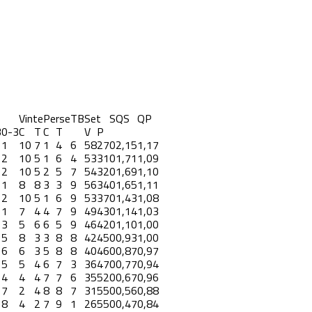
Vinte
Perse
TB
Set
S
QS
QP
3
0-3
C
T
C
T
V
P
1
10
7
1
4
6
58
27
0
2,15
1,17
2
10
5
1
6
4
53
31
0
1,71
1,09
2
10
5
2
5
7
54
32
0
1,69
1,10
1
8
8
3
3
9
56
34
0
1,65
1,11
2
10
5
1
6
9
53
37
0
1,43
1,08
1
7
4
4
7
9
49
43
0
1,14
1,03
3
5
6
6
5
9
46
42
0
1,10
1,00
5
8
3
3
8
8
42
45
0
0,93
1,00
6
6
3
5
8
8
40
46
0
0,87
0,97
5
5
4
6
7
3
36
47
0
0,77
0,94
4
4
4
7
7
6
35
52
0
0,67
0,96
7
2
4
8
8
7
31
55
0
0,56
0,88
8
4
2
7
9
1
26
55
0
0,47
0,84