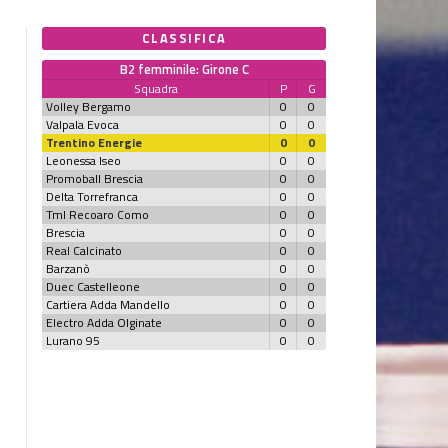
CLASSIFICA
B2 femminile: Girone C
Squadra
P
G
Volley Bergamo
0
0
Valpala Evoca
0
0
Trentino Energie
0
0
Leonessa Iseo
0
0
Promoball Brescia
0
0
Delta Torrefranca
0
0
Tml Recoaro Como
0
0
Brescia
0
0
Real Calcinato
0
0
Barzanò
0
0
Duec Castelleone
0
0
Cartiera Adda Mandello
0
0
Electro Adda Olginate
0
0
Lurano 95
0
0