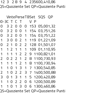
12
3
2
8
9
4
23
56
0
0,41
0,86
QS=Quoziente Set
QP=Quoziente Punti
Vinte
Perse
TB
Set
S
QS
QP
3
0-3
C
T
C
T
V
P
0
3
2
0
0
0
15
3
0
5,00
1,32
0
3
2
0
0
1
15
4
0
3,75
1,26
0
3
2
0
0
1
15
4
0
3,75
1,22
1
3
0
0
2
1
11
9
0
1,22
1,09
0
2
1
0
2
2
12
8
0
1,50
1,07
1
1
2
1
1
1
10
9
0
1,11
0,95
1
1
1
1
2
2
9
11
0
0,82
1,01
2
0
2
2
1
2
8
11
0
0,73
0,93
1
1
1
1
2
1
8
11
0
0,73
0,94
1
1
0
1
3
1
7
13
0
0,54
0,85
2
1
0
2
2
3
7
14
0
0,50
0,88
3
0
1
3
1
1
5
12
0
0,42
0,89
1
1
0
2
2
0
6
12
0
0,50
0,89
1
1
0
1
3
0
6
13
0
0,46
0,86
QS=Quoziente Set
QP=Quoziente Punti