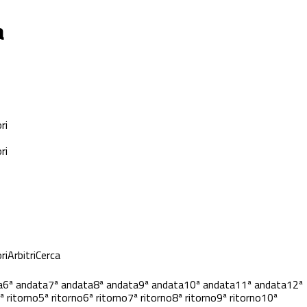
a
ri
ri
ri
Arbitri
Cerca
a
6ª andata
7ª andata
8ª andata
9ª andata
10ª andata
11ª andata
12ª
ª ritorno
5ª ritorno
6ª ritorno
7ª ritorno
8ª ritorno
9ª ritorno
10ª