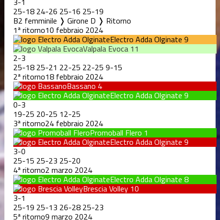
3
-
1
25
-
18
24
-
26
25
-
16
25
-
19
B2 femminile ❭ Girone D ❭ Ritorno
1ª ritorno
10 febbraio 2024
Electro Adda Olginate
9
Valpala Evoca
11
2
-
3
25
-
18
25
-
21
22
-
25
22
-
25
9
-
15
2ª ritorno
18 febbraio 2024
Bassano
4
Electro Adda Olginate
9
0
-
3
19
-
25
20
-
25
12
-
25
3ª ritorno
24 febbraio 2024
Promoball Flero
1
Electro Adda Olginate
9
3
-
0
25
-
15
25
-
23
25
-
20
4ª ritorno
2 marzo 2024
Electro Adda Olginate
8
Brescia Volley
10
3
-
1
25
-
19
25
-
13
26
-
28
25
-
23
5ª ritorno
9 marzo 2024