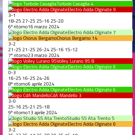
Torbole Casaglia
4
Electro Adda Olginate
9
3
-
1
18
-
25
27
-
25
25
-
16
25
-
20
6ª ritorno
16 marzo 2024
Electro Adda Olginate
7
Chorus Bergamo
14
3
-
2
21
-
25
21
-
25
26
-
24
25
-
16
15
-
12
7ª ritorno
23 marzo 2024
Volley Lurano 95
8
Electro Adda Olginate
6
0
-
3
16
-
25
16
-
25
24
-
26
8ª ritorno
6 aprile 2024
Electro Adda Olginate
6
CdA Mandello
3
3
-
0
25
-
16
25
-
21
25
-
18
9ª ritorno
13 aprile 2024
Studio 55 Ata Trento
5
Electro Adda Olginate
6
3
-
2