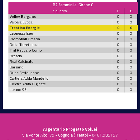
B2 femminile: Girone C
Squadra
P
G
Volley Bergamo
0
0
Valpala Evoca
0
0
Trentino Energie
0
0
Leonessa Iseo
0
0
Promoball Brescia
0
0
Delta Torrefranca
0
0
Tml Recoaro Como
0
0
Brescia
0
0
Real Calcinato
0
0
Barzanò
0
0
Duec Castelleone
0
0
Cartiera Adda Mandello
0
0
Electro Adda Olginate
0
0
Lurano 95
0
0
Argentario Progetto VolLei
Via Ponte Alto, 79 - Cognola (Trento) - 0461.985157