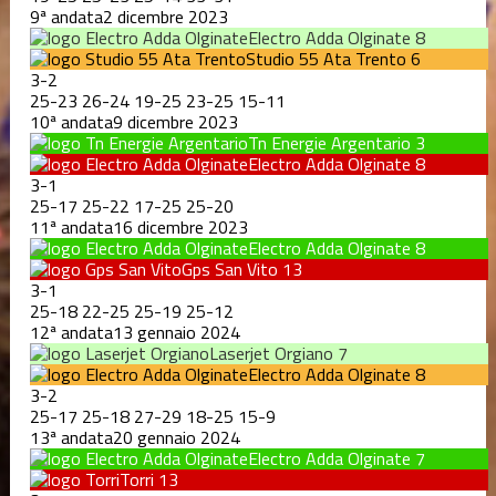
9ª andata
2 dicembre 2023
Electro Adda Olginate
8
Studio 55 Ata Trento
6
3
-
2
25
-
23
26
-
24
19
-
25
23
-
25
15
-
11
10ª andata
9 dicembre 2023
Tn Energie Argentario
3
Electro Adda Olginate
8
3
-
1
25
-
17
25
-
22
17
-
25
25
-
20
11ª andata
16 dicembre 2023
Electro Adda Olginate
8
Gps San Vito
13
3
-
1
25
-
18
22
-
25
25
-
19
25
-
12
12ª andata
13 gennaio 2024
Laserjet Orgiano
7
Electro Adda Olginate
8
3
-
2
25
-
17
25
-
18
27
-
29
18
-
25
15
-
9
13ª andata
20 gennaio 2024
Electro Adda Olginate
7
Torri
13