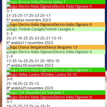
Brescia Volley
7
Electro Adda Olginate
9
3
-
1
21
-
25
25
-
17
25
-
23
25
-
17
5ª andata
4 novembre 2023
Electro Adda Olginate
9
Torbole Casaglia
4
2
-
3
25
-
21
16
-
25
25
-
23
25
-
27
13
-
15
6ª andata
11 novembre 2023
Chorus Bergamo
13
Electro Adda Olginate
9
2
-
3
17
-
25
14
-
25
25
-
21
25
-
18
5
-
15
7ª andata
18 novembre 2023
Electro Adda Olginate
7
Volley Lurano 95
10
3
-
0
25
-
18
25
-
22
25
-
12
8ª andata
25 novembre 2023
CdA Mandello
2
Electro Adda Olginate
8
3
-
1
19
-
25
25
-
23
25
-
14
33
-
31