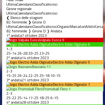
Ultima
Calendario
Classifica
Incroci
Girone regionale
Ultima
Calendario
Classifica
Incroci
Elenco delle stagioni
B2 femminile ❯ Girone D
Ultima
Calendario
Classifica
Incroci
Organici
Marcatori
Arbitri
Cerca
B2 femminile ❭ Girone D ❭ Andata
1ª andata
7 ottobre 2023
Valpala Evoca
9
Electro Adda Olginate
6
1
-
3
25
-
14
26
-
28
20
-
25
23
-
25
2ª andata
14 ottobre 2023
Electro Adda Olginate
5
Bassano
11
2
-
3
15
-
25
26
-
24
22
-
25
25
-
18
10
-
15
3ª andata
21 ottobre 2023
Electro Adda Olginate
7
Promoball Flero
1
2
-
3
25
-
22
25
-
14
17
-
25
18
-
25
6
-
15
4ª andata
28 ottobre 2023