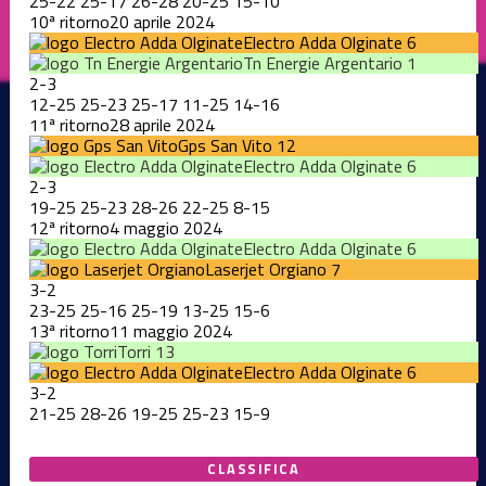
25
-
22
25
-
17
26
-
28
20
-
25
15
-
10
10ª ritorno
20 aprile 2024
Electro Adda Olginate
6
Tn Energie Argentario
1
2
-
3
12
-
25
25
-
23
25
-
17
11
-
25
14
-
16
11ª ritorno
28 aprile 2024
Gps San Vito
12
Electro Adda Olginate
6
2
-
3
19
-
25
25
-
23
28
-
26
22
-
25
8
-
15
12ª ritorno
4 maggio 2024
Electro Adda Olginate
6
Laserjet Orgiano
7
3
-
2
23
-
25
25
-
16
25
-
19
13
-
25
15
-
6
13ª ritorno
11 maggio 2024
Torri
13
Electro Adda Olginate
6
3
-
2
21
-
25
28
-
26
19
-
25
25
-
23
15
-
9
CLASSIFICA