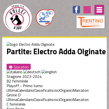
Partite: Electro Adda Olginate
Giocatori
Stagione 2023-2024
B2 femminile
Playoff - Primo turno
Ultima
Calendario
Classifica
Incroci
Organici
Marcatori
Girone D
Ultima
Calendario
Classifica
Incroci
Organici
Marcatori
C femminile
Fase finale