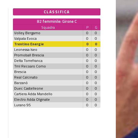
CLASSIFICA
B2 femminile: Girone C
Squadra
P
G
Volley Bergamo
0
0
Valpala Evoca
0
0
Trentino Energie
0
0
Leonessa Iseo
0
0
Promoball Brescia
0
0
Delta Torrefranca
0
0
Tml Recoaro Como
0
0
Brescia
0
0
Real Calcinato
0
0
Barzanò
0
0
Duec Castelleone
0
0
Cartiera Adda Mandello
0
0
Electro Adda Olginate
0
0
Lurano 95
0
0