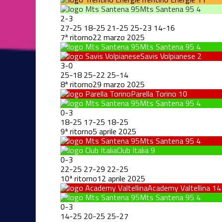
Mts Santena 95
4
2
-
3
27
-
25
18
-
25
21
-
25
25
-
23
14
-
16
7ª ritorno
22 marzo 2025
Mts Santena 95
4
Savis Volpianese
2
3
-
0
25
-
18
25
-
22
25
-
14
8ª ritorno
29 marzo 2025
Parella Torino
10
Mts Santena 95
4
0
-
3
18
-
25
17
-
25
18
-
25
9ª ritorno
5 aprile 2025
Mts Santena 95
4
Club Italia
9
0
-
3
22
-
25
27
-
29
22
-
25
10ª ritorno
12 aprile 2025
Academy Valtellina
14
Mts Santena 95
4
0
-
3
14
-
25
20
-
25
25
-
27