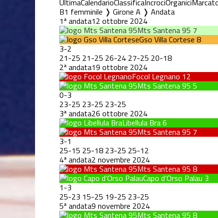
Ultima
Calendario
Classifica
Incroci
Organici
Marcato
B1 femminile ❭ Girone A ❭ Andata
1ª andata
12 ottobre 2024
Mts Santena 95
7
Gso Villa Cortese
8
3
-
2
21
-
25
21
-
25
26
-
24
27
-
25
20
-
18
2ª andata
19 ottobre 2024
Focol Legnano
12
Mts Santena 95
5
0
-
3
23
-
25
23
-
25
23
-
25
3ª andata
26 ottobre 2024
Libellula Bra
6
Mts Santena 95
7
3
-
1
25
-
15
25
-
18
23
-
25
25
-
12
4ª andata
2 novembre 2024
Mts Santena 95
8
Capo d’Orso Palau
3
1
-
3
25
-
23
15
-
25
19
-
25
23
-
25
5ª andata
9 novembre 2024
Mts Santena 95
8