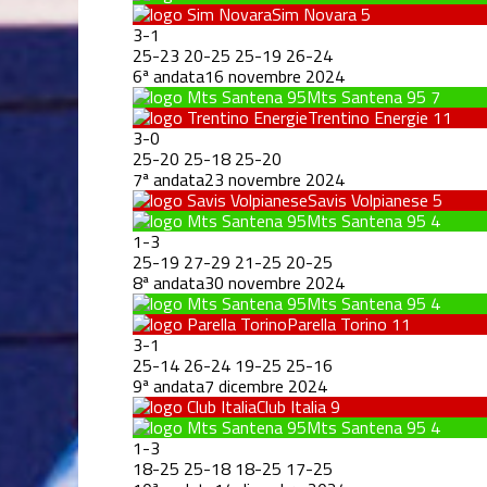
Sim Novara
5
3
-
1
25
-
23
20
-
25
25
-
19
26
-
24
6ª andata
16 novembre 2024
Mts Santena 95
7
Trentino Energie
11
3
-
0
25
-
20
25
-
18
25
-
20
7ª andata
23 novembre 2024
Savis Volpianese
5
Mts Santena 95
4
1
-
3
25
-
19
27
-
29
21
-
25
20
-
25
8ª andata
30 novembre 2024
Mts Santena 95
4
Parella Torino
11
3
-
1
25
-
14
26
-
24
19
-
25
25
-
16
9ª andata
7 dicembre 2024
Club Italia
9
Mts Santena 95
4
1
-
3
18
-
25
25
-
18
18
-
25
17
-
25