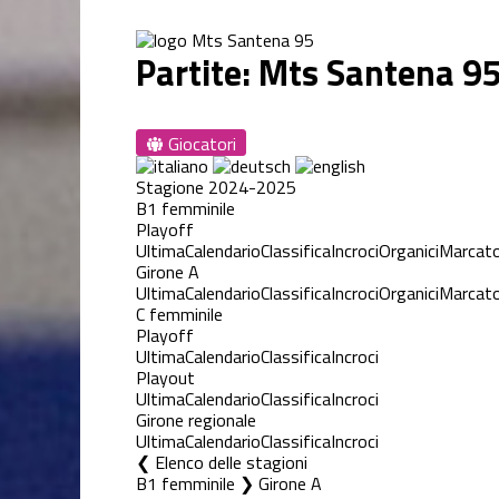
Partite: Mts Santena 9
Giocatori
Stagione 2024-2025
B1 femminile
Playoff
Ultima
Calendario
Classifica
Incroci
Organici
Marcato
Girone A
Ultima
Calendario
Classifica
Incroci
Organici
Marcato
C femminile
Playoff
Ultima
Calendario
Classifica
Incroci
Playout
Ultima
Calendario
Classifica
Incroci
Girone regionale
Ultima
Calendario
Classifica
Incroci
Elenco delle stagioni
B1 femminile ❯ Girone A