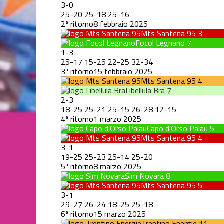
3
-
0
25
-
20
25
-
18
25
-
16
2ª ritorno
8 febbraio 2025
Mts Santena 95
3
Focol Legnano
7
1
-
3
25
-
17
15
-
25
22
-
25
32
-
34
3ª ritorno
15 febbraio 2025
Mts Santena 95
4
Libellula Bra
7
2
-
3
18
-
25
25
-
21
25
-
15
26
-
28
12
-
15
4ª ritorno
1 marzo 2025
Capo d’Orso Palau
5
Mts Santena 95
4
3
-
1
19
-
25
25
-
23
25
-
14
25
-
20
5ª ritorno
8 marzo 2025
Sim Novara
8
Mts Santena 95
5
3
-
1
29
-
27
26
-
24
18
-
25
25
-
18
6ª ritorno
15 marzo 2025
Trentino Energie
11