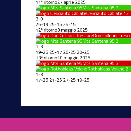
11ª ritorno
27 aprile 2025
Mts Santena 95
3
Clericiauto Cabiate
13
3
-
0
25
-
19
25
-
15
25
-
15
12ª ritorno
3 maggio 2025
Don Colleoni Tresc
Mts Santena 95
2
1
-
3
19
-
25
25
-
17
20
-
25
20
-
25
13ª ritorno
10 maggio 2025
Mts Santena 95
3
Rothoblaas Volano
2
1
-
3
17
-
25
21
-
25
27
-
25
19
-
25