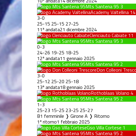
10ª andata
14 dicembre 2024
Mts Santena 95
3
Academy Valtellina
14
3
-
0
25
-
15
25
-
15
27
-
25
11ª andata
21 dicembre 2024
Clericiauto Cabiate
11
Mts Santena 95
3
0
-
3
24
-
26
19
-
25
18
-
25
12ª andata
11 gennaio 2025
Mts Santena 95
2
Don Colleoni Tresc
3
-
0
25
-
12
25
-
20
25
-
18
13ª andata
18 gennaio 2025
Rothoblaas Volano
4
Mts Santena 95
2
1
-
3
25
-
23
15
-
25
23
-
25
25
-
27
B1 femminile ❭ Girone A ❭ Ritorno
1ª ritorno
1 febbraio 2025
Gso Villa Cortese
1
Mts Santena 95
2