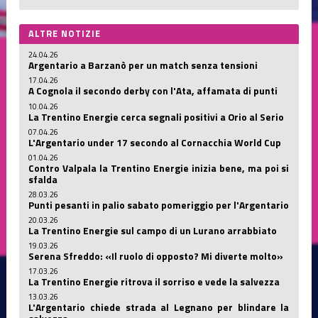
ALTRE NOTIZIE
24.04.26
Argentario a Barzanò per un match senza tensioni
17.04.26
A Cognola il secondo derby con l'Ata, affamata di punti
10.04.26
La Trentino Energie cerca segnali positivi a Orio al Serio
07.04.26
L'Argentario under 17 secondo al Cornacchia World Cup
01.04.26
Contro Valpala la Trentino Energie inizia bene, ma poi si
sfalda
28.03.26
Punti pesanti in palio sabato pomeriggio per l'Argentario
20.03.26
La Trentino Energie sul campo di un Lurano arrabbiato
19.03.26
Serena Sfreddo: «Il ruolo di opposto? Mi diverte molto»
17.03.26
La Trentino Energie ritrova il sorriso e vede la salvezza
13.03.26
L'Argentario chiede strada al Legnano per blindare la