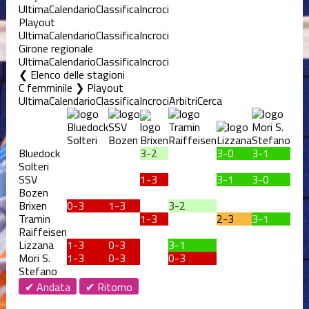
Ultima
Calendario
Classifica
Incroci
Playout
Ultima
Calendario
Classifica
Incroci
Girone regionale
Ultima
Calendario
Classifica
Incroci
Elenco delle stagioni
C femminile ❯ Playout
Ultima
Calendario
Classifica
Incroci
Arbitri
Cerca
Bluedock
3-2
3-0
3-1
Solteri
SSV
1-3
3-1
3-0
Bozen
Brixen
0-3
1-3
3-2
Tramin
1-3
2-3
3-1
Raiffeisen
Lizzana
1-3
0-3
3-1
Mori S.
1-3
0-3
0-3
Stefano
✔ Andata
✔ Ritorno