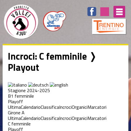
Incroci: C femminile ❭
Playout
Stagione 2024-2025
B1 femminile
Playoff
Ultima
Calendario
Classifica
Incroci
Organici
Marcatori
Girone A
Ultima
Calendario
Classifica
Incroci
Organici
Marcatori
C femminile
Playoff