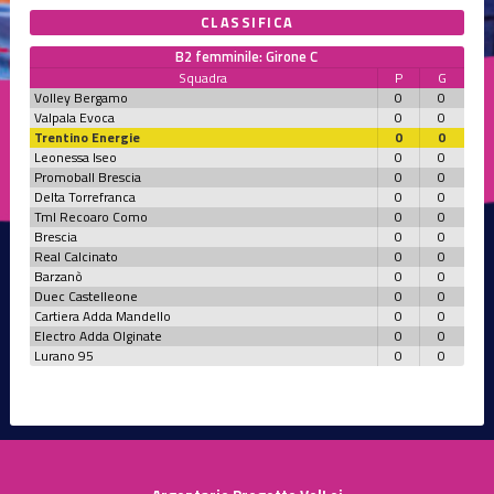
CLASSIFICA
B2 femminile: Girone C
Squadra
P
G
Volley Bergamo
0
0
Valpala Evoca
0
0
Trentino Energie
0
0
Leonessa Iseo
0
0
Promoball Brescia
0
0
Delta Torrefranca
0
0
Tml Recoaro Como
0
0
Brescia
0
0
Real Calcinato
0
0
Barzanò
0
0
Duec Castelleone
0
0
Cartiera Adda Mandello
0
0
Electro Adda Olginate
0
0
Lurano 95
0
0