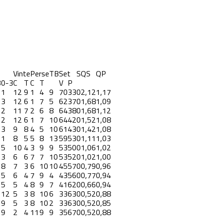
Vinte
Perse
TB
Set
S
QS
QP
3
0-3
C
T
C
T
V
P
1
12
9
1
4
9
70
33
0
2,12
1,17
3
12
6
1
7
5
62
37
0
1,68
1,09
2
11
7
2
6
8
64
38
0
1,68
1,12
2
12
6
1
7
10
64
42
0
1,52
1,08
3
9
8
4
5
10
61
43
0
1,42
1,08
1
8
5
5
8
13
59
53
0
1,11
1,03
5
10
4
3
9
9
53
50
0
1,06
1,02
3
6
6
7
7
10
53
52
0
1,02
1,00
8
7
3
6
10
10
45
57
0
0,79
0,96
5
6
4
7
9
4
43
56
0
0,77
0,94
5
5
4
8
9
7
41
62
0
0,66
0,94
12
5
3
8
10
6
33
63
0
0,52
0,88
9
5
3
8
10
2
33
63
0
0,52
0,85
9
2
4
11
9
9
35
67
0
0,52
0,88