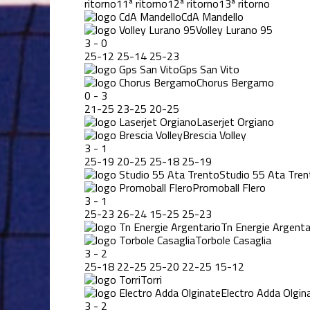
ritorno
11ª ritorno
12ª ritorno
13ª ritorno
CdA Mandello
Volley Lurano 95
3
-
0
25
-
12
25
-
14
25
-
23
Gps San Vito
Chorus Bergamo
0
-
3
21
-
25
23
-
25
20
-
25
Laserjet Orgiano
Brescia Volley
3
-
1
25
-
19
20
-
25
25
-
18
25
-
19
Studio 55 Ata Tren
Promoball Flero
3
-
1
25
-
23
26
-
24
15
-
25
25
-
23
Tn Energie Argenta
Torbole Casaglia
3
-
2
25
-
18
22
-
25
25
-
20
22
-
25
15
-
12
Torri
Electro Adda Olgin
3
-
2