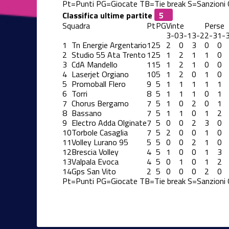
Pt=Punti
PG=Giocate
TB=Tie break
S=Sanzioni
Classifica ultime partite
Squadra
Pt
PG
Vinte
Perse
3-0
3-1
3-2
2-3
1-
1
Tn Energie Argentario
12
5
2
0
3
0
0
2
Studio 55 Ata Trento
12
5
1
2
1
1
0
3
CdA Mandello
11
5
1
2
1
0
0
4
Laserjet Orgiano
10
5
1
2
0
1
0
5
Promoball Flero
9
5
1
1
1
1
1
6
Torri
8
5
1
1
1
0
1
7
Chorus Bergamo
7
5
1
0
2
0
1
8
Bassano
7
5
1
1
0
1
2
9
Electro Adda Olginate
7
5
0
0
2
3
0
10
Torbole Casaglia
7
5
2
0
0
1
0
11
Volley Lurano 95
5
5
0
0
2
1
0
12
Brescia Volley
4
5
1
0
0
1
3
13
Valpala Evoca
4
5
0
1
0
1
2
14
Gps San Vito
2
5
0
0
0
2
0
Pt=Punti
PG=Giocate
TB=Tie break
S=Sanzioni