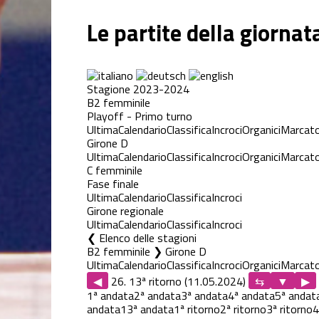
Le partite della giornat
Stagione 2023-2024
B2 femminile
Playoff - Primo turno
Ultima
Calendario
Classifica
Incroci
Organici
Marcato
Girone D
Ultima
Calendario
Classifica
Incroci
Organici
Marcato
C femminile
Fase finale
Ultima
Calendario
Classifica
Incroci
Girone regionale
Ultima
Calendario
Classifica
Incroci
Elenco delle stagioni
B2 femminile ❯ Girone D
Ultima
Calendario
Classifica
Incroci
Organici
Marcato
◀
26. 13ª ritorno (11.05.2024)
▶
1ª andata
2ª andata
3ª andata
4ª andata
5ª andat
andata
13ª andata
1ª ritorno
2ª ritorno
3ª ritorno
4