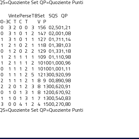
QS=Quoziente Set
QP=Quoziente Punti
Vinte
Perse
TB
Set
S
QS
QP
3
0-3
C
T
C
T
V
P
0
3
2
0
0
3
15
6
0
2,50
1,21
0
3
1
0
1
2
14
7
0
2,00
1,08
1
3
1
0
1
1
12
7
0
1,71
1,14
1
2
1
0
2
1
11
8
0
1,38
1,03
0
1
2
0
2
2
12
9
0
1,33
1,18
1
2
1
1
1
1
10
9
0
1,11
0,98
1
2
1
1
1
2
10
10
0
1,00
0,96
0
1
1
1
2
1
10
10
0
1,00
1,11
0
1
1
1
2
5
12
13
0
0,92
0,99
2
1
1
1
2
1
8
9
0
0,89
0,98
2
2
0
1
2
3
8
13
0
0,62
0,91
0
1
0
1
3
1
8
12
0
0,67
0,92
1
1
0
1
3
1
7
13
0
0,54
0,83
3
0
0
4
1
2
4
15
0
0,27
0,80
QS=Quoziente Set
QP=Quoziente Punti