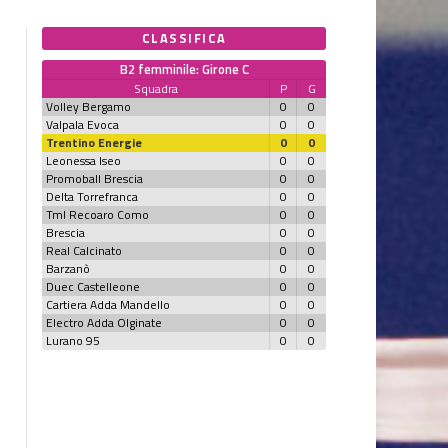
CLASSIFICA
B2 femminile: Girone C
Squadra
P
G
Volley Bergamo
0
0
Valpala Evoca
0
0
Trentino Energie
0
0
Leonessa Iseo
0
0
Promoball Brescia
0
0
Delta Torrefranca
0
0
Tml Recoaro Como
0
0
Brescia
0
0
Real Calcinato
0
0
Barzanò
0
0
Duec Castelleone
0
0
Cartiera Adda Mandello
0
0
Electro Adda Olginate
0
0
Lurano 95
0
0