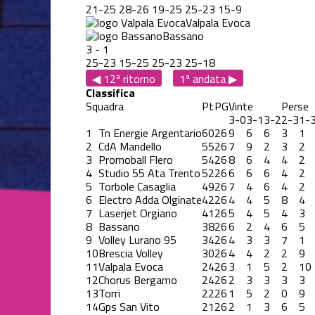
21
-
25
28
-
26
19
-
25
25
-
23
15
-
9
Valpala Evoca
Bassano
3
-
1
25
-
23
15
-
25
25
-
23
25
-
18
◀ 12ª ritorno
1ª andata ▶
Classifica
Squadra
Pt
PG
Vinte
Perse
3-0
3-1
3-2
2-3
1-
1
Tn Energie Argentario
60
26
9
6
6
3
1
2
CdA Mandello
55
26
7
9
2
3
2
3
Promoball Flero
54
26
8
6
4
4
2
4
Studio 55 Ata Trento
52
26
6
6
6
4
2
5
Torbole Casaglia
49
26
7
4
6
4
2
6
Electro Adda Olginate
42
26
4
4
5
8
4
7
Laserjet Orgiano
41
26
5
4
5
4
3
8
Bassano
38
26
6
2
4
6
5
9
Volley Lurano 95
34
26
4
3
3
7
1
10
Brescia Volley
30
26
4
4
2
2
9
11
Valpala Evoca
24
26
3
1
5
2
10
12
Chorus Bergamo
24
26
2
3
3
3
3
13
Torri
22
26
1
5
2
0
9
14
Gps San Vito
21
26
2
1
3
6
5