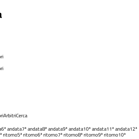
a
ri
ri
ri
Arbitri
Cerca
a
6ª andata
7ª andata
8ª andata
9ª andata
10ª andata
11ª andata
12ª
ª ritorno
5ª ritorno
6ª ritorno
7ª ritorno
8ª ritorno
9ª ritorno
10ª