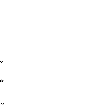
to
rio
ate