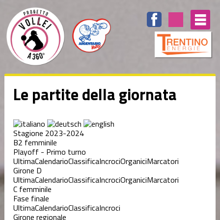
Le partite della giornata
Stagione 2023-2024
B2 femminile
Playoff - Primo turno
Ultima
Calendario
Classifica
Incroci
Organici
Marcatori
Girone D
Ultima
Calendario
Classifica
Incroci
Organici
Marcatori
C femminile
Fase finale
Ultima
Calendario
Classifica
Incroci
Girone regionale