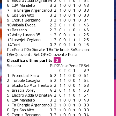
5
Electro Adda Olginate
4
2
0
1
1
0
1
5
4
6
CdA Mandello
3
2
1
0
0
1
0
4
3
7
Tn Energie Argentario
3
2
1
0
0
1
0
3
3
8
Gps San Vito
3
2
1
0
0
1
0
3
3
9
Chorus Bergamo
3
2
1
0
0
1
0
3
4
10
Valpala Evoca
2
2
0
1
1
0
1
4
5
11
Bassano
2
2
0
1
1
0
1
4
5
12
Volley Lurano 95
1
2
0
0
1
1
1
2
6
13
Laserjet Orgiano
1
2
0
0
1
1
1
2
6
14
Torri
0
2
0
0
1
1
0
1
6
Pt=Punti
PG=Giocate
TB=Tie break
S=Sanzioni
QS=Quoziente Set
QP=Quoziente Punti
Classifica ultime partite
Squadra
Pt
PG
Vinte
Perse
TB
Set
C
T
C
T
V
P
1
Promoball Flero
6
2
1
1
0
0
0
6
1
2
Torbole Casaglia
5
2
1
1
0
0
1
6
2
3
Studio 55 Ata Trento
5
2
1
1
0
0
1
6
3
4
Brescia Volley
4
2
0
1
1
0
1
5
3
5
Electro Adda Olginate
4
2
0
1
1
0
1
5
4
6
CdA Mandello
3
2
1
0
0
1
0
4
3
7
Tn Energie Argentario
3
2
1
0
0
1
0
3
3
8
Gps San Vito
3
2
1
0
0
1
0
3
3
9
Chorus Bergamo
3
2
1
0
0
1
0
3
4