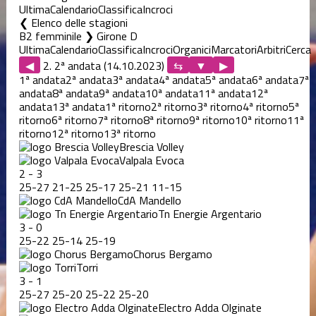
Ultima
Calendario
Classifica
Incroci
Elenco delle stagioni
B2 femminile ❯ Girone D
Ultima
Calendario
Classifica
Incroci
Organici
Marcatori
Arbitri
Cerca
◀
2. 2ª andata (14.10.2023)
▶
1ª andata
2ª andata
3ª andata
4ª andata
5ª andata
6ª andata
7ª
andata
8ª andata
9ª andata
10ª andata
11ª andata
12ª
andata
13ª andata
1ª ritorno
2ª ritorno
3ª ritorno
4ª ritorno
5ª
ritorno
6ª ritorno
7ª ritorno
8ª ritorno
9ª ritorno
10ª ritorno
11ª
ritorno
12ª ritorno
13ª ritorno
Brescia Volley
Valpala Evoca
2
-
3
25
-
27
21
-
25
25
-
17
25
-
21
11
-
15
CdA Mandello
Tn Energie Argentario
3
-
0
25
-
22
25
-
14
25
-
19
Chorus Bergamo
Torri
3
-
1
25
-
27
25
-
20
25
-
22
25
-
20
Electro Adda Olginate