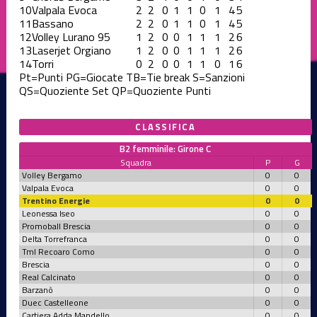
10
Valpala Evoca
2
2
0
1
1
0
1
4
5
11
Bassano
2
2
0
1
1
0
1
4
5
12
Volley Lurano 95
1
2
0
0
1
1
1
2
6
13
Laserjet Orgiano
1
2
0
0
1
1
1
2
6
14
Torri
0
2
0
0
1
1
0
1
6
Pt=Punti
PG=Giocate
TB=Tie break
S=Sanzioni
QS=Quoziente Set
QP=Quoziente Punti
CLASSIFICA
B2 femminile: Girone C
Squadra
P
G
Volley Bergamo
0
0
Valpala Evoca
0
0
Trentino Energie
0
0
Leonessa Iseo
0
0
Promoball Brescia
0
0
Delta Torrefranca
0
0
Tml Recoaro Como
0
0
Brescia
0
0
Real Calcinato
0
0
Barzanò
0
0
Duec Castelleone
0
0
Cartiera Adda Mandello
0
0