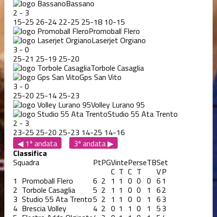
Bassano
2
-
3
15
-
25
26
-
24
22
-
25
25
-
18
10
-
15
Promoball Flero
Laserjet Orgiano
3
-
0
25
-
21
25
-
19
25
-
20
Torbole Casaglia
Gps San Vito
3
-
0
25
-
20
25
-
14
25
-
23
Volley Lurano 95
Studio 55 Ata Trento
2
-
3
23
-
25
25
-
20
25
-
23
14
-
25
14
-
16
◀ 1ª andata
3ª andata ▶
Classifica
Squadra
Pt
PG
Vinte
Perse
TB
Set
C
T
C
T
V
P
1
Promoball Flero
6
2
1
1
0
0
0
6
1
2
Torbole Casaglia
5
2
1
1
0
0
1
6
2
3
Studio 55 Ata Trento
5
2
1
1
0
0
1
6
3
4
Brescia Volley
4
2
0
1
1
0
1
5
3