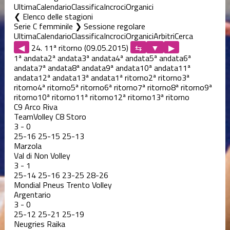
Ultima
Calendario
Classifica
Incroci
Organici
Elenco delle stagioni
Serie C femminile ❯ Sessione regolare
Ultima
Calendario
Classifica
Incroci
Organici
Arbitri
Cerca
◀
24. 11ª ritorno (09.05.2015)
▶
1ª andata
2ª andata
3ª andata
4ª andata
5ª andata
6ª
andata
7ª andata
8ª andata
9ª andata
10ª andata
11ª
andata
12ª andata
13ª andata
1ª ritorno
2ª ritorno
3ª
ritorno
4ª ritorno
5ª ritorno
6ª ritorno
7ª ritorno
8ª ritorno
9ª
ritorno
10ª ritorno
11ª ritorno
12ª ritorno
13ª ritorno
C9 Arco Riva
TeamVolley C8 Storo
3
-
0
25
-
16
25
-
15
25
-
13
Marzola
Val di Non Volley
3
-
1
25
-
14
25
-
16
23
-
25
28
-
26
Mondial Pneus Trento Volley
Argentario
3
-
0
25
-
12
25
-
21
25
-
19
Neugries Raika