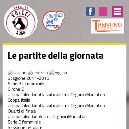
Le partite della giornata
Stagione 2014-2015
Serie B2 femminile
Girone D
Ultima
Calendario
Classifica
Incroci
Organici
Marcatori
Coppa Italia
Ultima
Calendario
Classifica
Incroci
Organici
Marcatori
Quarti di finale
Ultima
Calendario
Incroci
Organici
Marcatori
Serie C femminile
Sessione regolare