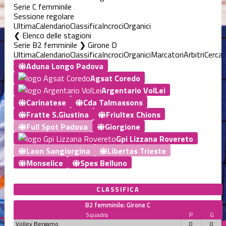
Serie C femminile
Sessione regolare
Ultima
Calendario
Classifica
Incroci
Organici
Elenco delle stagioni
Serie B2 femminile ❯ Girone D
Ultima
Calendario
Classifica
Incroci
Organici
Marcatori
Arbitri
Cerca
Aduna Longo Padova
Agsat Coredo
Argentario VolLei
Carinatese
Cda Talmassons
Fratte S.Giustina
Friultex Chions
Full Spot Padova
Giorgione
Gpi Lizzana Rovereto
Laon Sangiorgina
Libertas Trieste
Monselice
Spes Belluno
CLASSIFICA
B2 femminile: Girone C
Squadra
P
G
Volley Bergamo
0
0