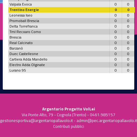
Valpala Evoca
0
0
Trentino Energie
0
0
Leonessa Iseo
0
0
Promoball Brescia
0
0
Delta Torrefranca
0
0
Tml Recoaro Como
0
0
Brescia
0
0
Real Calcinato
0
0
Barzanò
0
0
Duec Castelleone
0
0
Cartiera Adda Mandello
0
0
Electro Adda Olginate
0
0
Lurano 95
0
0
Argentario Progetto VolLei
Via Ponte Alto, 79 - Cognola (Trento) - 0461.985157
gestionesportiva@argentariopallavolo.it
-
admin@pec.argentariopallavolo.it
Contributi pubblici