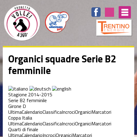
Organici squadre Serie B2
femminile
Stagione 2014-2015
Serie B2 femminile
Girone D
Ultima
Calendario
Classifica
Incroci
Organici
Marcatori
Coppa Italia
Ultima
Calendario
Classifica
Incroci
Organici
Marcatori
Quarti di finale
Ultima
Calendario
Incroci
Organici
Marcatori