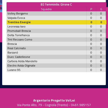
B2 femminile: Girone C
Squadra
P
G
Volley Bergamo
0
0
Valpala Evoca
0
0
Trentino Energie
0
0
Leonessa Iseo
0
0
Promoball Brescia
0
0
Delta Torrefranca
0
0
Tml Recoaro Como
0
0
Brescia
0
0
Real Calcinato
0
0
Barzanò
0
0
Duec Castelleone
0
0
Cartiera Adda Mandello
0
0
Electro Adda Olginate
0
0
Lurano 95
0
0
Argentario Progetto VolLei
Via Ponte Alto, 79 - Cognola (Trento) - 0461.985157