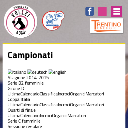
Campionati
Stagione 2014-2015
Serie B2 femminile
Girone D
Ultima
Calendario
Classifica
Incroci
Organici
Marcatori
Coppa Italia
Ultima
Calendario
Classifica
Incroci
Organici
Marcatori
Quarti di finale
Ultima
Calendario
Incroci
Organici
Marcatori
Serie C femminile
Sessione regolare