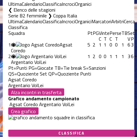
Ultima
Calendario
Classifica
Incroci
Organici
Elenco delle stagioni
Serie B2 femminile ❯ Coppa Italia
Ultima
Calendario
Classifica
Incroci
Organici
Marcatori
Arbitri
Cerca
Classifica
Squadra
Pt
PG
Vinte
Perse
TB
Set
C
T
C
T
V
P
1
Agsat
5
2
1
1
0
0
1
6
3
Coredo
2
1
2
0
0
1
1
1
3
6
Argentario VolLei
Pt=Punti
PG=Giocate
TB=Tie break
S=Sanzioni
QS=Quoziente Set
QP=Quoziente Punti
Agsat Coredo
Argentario VolLei
Alza incontri in trasferta
Grafico andamento campionato
Agsat Coredo
Argentario VolLei
Crea grafico
CLASSIFICA