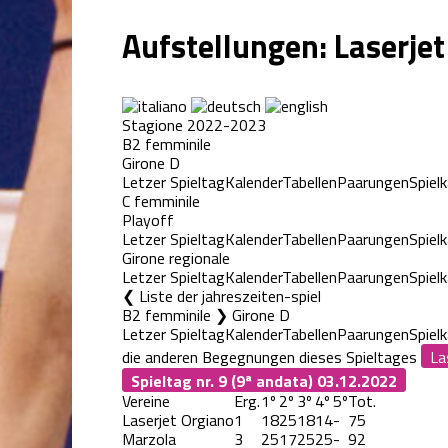
Aufstellungen: Laserjet
Stagione 2022-2023
B2 femminile
Girone D
Letzer Spieltag
Kalender
Tabellen
Paarungen
Spiel
C femminile
Playoff
Letzer Spieltag
Kalender
Tabellen
Paarungen
Spiel
Girone regionale
Letzer Spieltag
Kalender
Tabellen
Paarungen
Spiel
Liste der jahreszeiten-spiel
B2 femminile ❯ Girone D
Letzer Spieltag
Kalender
Tabellen
Paarungen
Spiel
die anderen Begegnungen dieses Spieltages
Spieltag nr. 9 (9ª andata)
03.12.2022
Vereine
Erg.
1º
2º
3º
4º
5º
Tot.
Laserjet Orgiano
1
18
25
18
14
-
75
Marzola
3
25
17
25
25
-
92