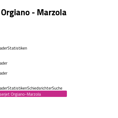
 Orgiano - Marzola
kader
Statistiken
kader
kader
kader
Statistiken
Schiedsrichter
Suche