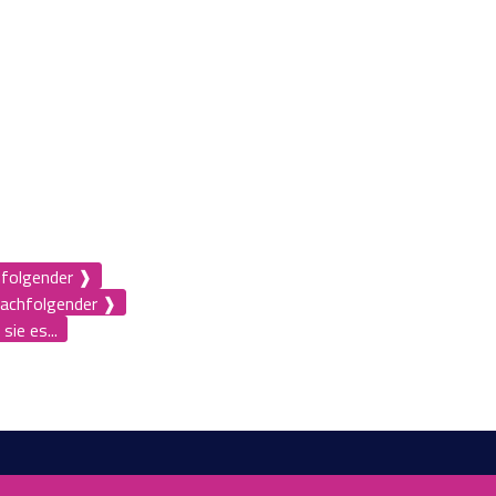
hfolgender ❱
achfolgender ❱
ie es...