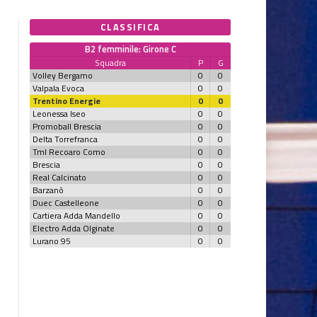
CLASSIFICA
B2 femminile: Girone C
Squadra
P
G
Volley Bergamo
0
0
Valpala Evoca
0
0
Trentino Energie
0
0
Leonessa Iseo
0
0
Promoball Brescia
0
0
Delta Torrefranca
0
0
Tml Recoaro Como
0
0
Brescia
0
0
Real Calcinato
0
0
Barzanò
0
0
Duec Castelleone
0
0
Cartiera Adda Mandello
0
0
Electro Adda Olginate
0
0
Lurano 95
0
0