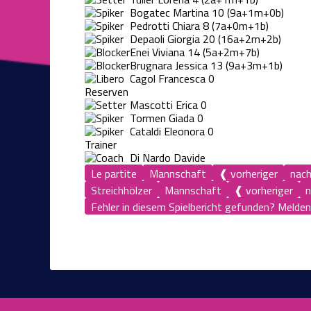
Bogatec Martina
10
(9a+1m+0b)
Pedrotti Chiara
8
(7a+0m+1b)
Depaoli Giorgia
20
(16a+2m+2b)
Enei Viviana
14
(5a+2m+7b)
Brugnara Jessica
13
(9a+3m+1b)
Cagol Francesca
0
Reserven
Mascotti Erica
0
Tormen Giada
0
Cataldi Eleonora
0
Trainer
Di Nardo Davide
Le partite
Mannschaft
❰ vorheriger
nac
Streichhölzer
Mannschaft
❰ vorheriger
n
Fehler in diesem Spielbericht gefunden? Melden s