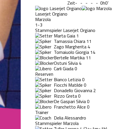
Zeit
-
-
-
-
-
0h0'
Laserjet Orgiano
Marzola
1-3
Stammspieler Laserjet Orgiano
Marta Gaia
1
Tamassia Chiara
11
Zago Margherita
4
Tomaiuolo Giorgia
14
Bertelle Martika
11
Ostuni Silvia
4
Carli Giada
0
Reserven
Bianco Letizia
0
Fiocchi Matilde
0
Donadello Giovanna
2
Rizzo Greta
0
De Gaspari Silvia
0
Franchetto Alice
0
Trainer
Delia Alessandro
Stammspieler Marzola
Tuller Lorena
4
(2a+1m+1b)