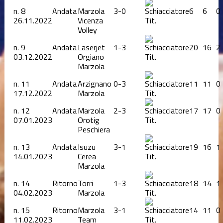
n.
8
Andata
Marzola
3-0
6
6
0
26.11.2022
Vicenza
Tit.
Volley
n.
9
Andata
Laserjet
1-3
20
16
2
03.12.2022
Orgiano
Tit.
Marzola
n.
11
Andata
Arzignano
0-3
11
11
0
17.12.2022
Marzola
Tit.
n.
12
Andata
Marzola
2-3
17
17
0
07.01.2023
Orotig
Tit.
Peschiera
n.
13
Andata
Isuzu
3-1
19
16
1
14.01.2023
Cerea
Tit.
Marzola
n.
14
Ritorno
Torri
1-3
18
14
1
04.02.2023
Marzola
Tit.
n.
15
Ritorno
Marzola
3-1
14
11
0
11.02.2023
Team
Tit.