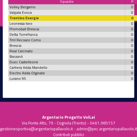
Squadra
P
Volley Bergamo
0
Valpala Evoca
0
Trentino Energie
0
Leonessa Iseo
0
Promoball Brescia
0
Delta Torrefranca
0
Tml Recoaro Como
0
Brescia
0
Real Calcinato
0
Barzanò
0
Duec Castelleone
0
Cartiera Adda Mandello
0
Electro Adda Olginate
0
Lurano 95
0
Argentario Progetto VolLei
Via Ponte Alto, 79 - Cognola (Trento) - 0461.985157
gestionesportiva@argentariopallavolo.it
-
admin@pec.argentariopallavolo.it
Contributi pubblici