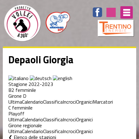
Depaoli Giorgia
Stagione 2022-2023
B2 femminile
Girone D
Ultima
Calendario
Classifica
Incroci
Organici
Marcatori
C femminile
Playoff
Ultima
Calendario
Classifica
Incroci
Organici
Girone regionale
Ultima
Calendario
Classifica
Incroci
Organici
Elenco delle stagioni