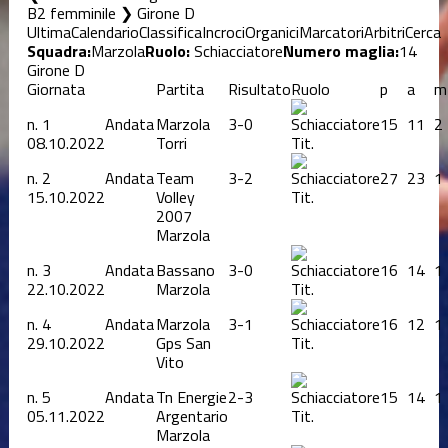
B2 femminile ❯ Girone D
Ultima
Calendario
Classifica
Incroci
Organici
Marcatori
Arbitri
Cerca
Squadra:
Marzola
Ruolo:
Schiacciatore
Numero maglia:
14
Girone D
Giornata
Partita
Risultato
Ruolo
p
a
m
n.
1
Andata
Marzola
3-0
15
11
2
08.10.2022
Torri
Tit.
n.
2
Andata
Team
3-2
27
23
1
15.10.2022
Volley
Tit.
2007
Marzola
n.
3
Andata
Bassano
3-0
16
14
1
22.10.2022
Marzola
Tit.
n.
4
Andata
Marzola
3-1
16
12
1
29.10.2022
Gps San
Tit.
Vito
n.
5
Andata
Tn Energie
2-3
15
14
1
05.11.2022
Argentario
Tit.
Marzola