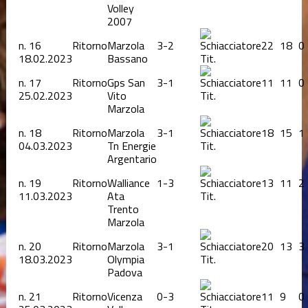
Volley
2007
n.
16
Ritorno
Marzola
3-2
22
18
0
18.02.2023
Bassano
Tit.
n.
17
Ritorno
Gps San
3-1
11
11
0
25.02.2023
Vito
Tit.
Marzola
n.
18
Ritorno
Marzola
3-1
18
15
1
04.03.2023
Tn Energie
Tit.
Argentario
n.
19
Ritorno
Walliance
1-3
13
11
2
11.03.2023
Ata
Tit.
Trento
Marzola
n.
20
Ritorno
Marzola
3-1
20
13
3
18.03.2023
Olympia
Tit.
Padova
n.
21
Ritorno
Vicenza
0-3
11
9
0