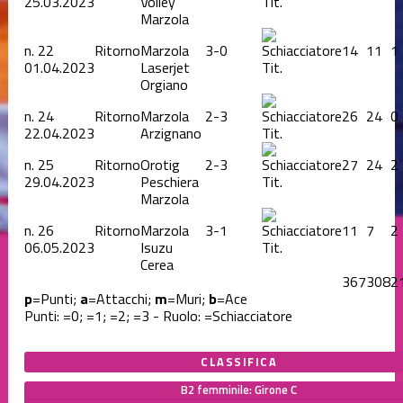
25.03.2023
Volley
Tit.
Marzola
n.
22
Ritorno
Marzola
3-0
14
11
1
01.04.2023
Laserjet
Tit.
Orgiano
n.
24
Ritorno
Marzola
2-3
26
24
0
22.04.2023
Arzignano
Tit.
n.
25
Ritorno
Orotig
2-3
27
24
2
29.04.2023
Peschiera
Tit.
Marzola
n.
26
Ritorno
Marzola
3-1
11
7
2
06.05.2023
Isuzu
Tit.
Cerea
367
308
2
p
=Punti;
a
=Attacchi;
m
=Muri;
b
=Ace
Punti:
=0;
=1;
=2;
=3 - Ruolo:
=Schiacciatore
CLASSIFICA
B2 femminile: Girone C