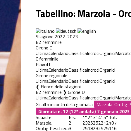
Tabellino: Marzola - Or
Stagione 2022-2023
B2 femminile
Girone D
Ultima
Calendario
Classifica
Incroci
Organici
Marcato
C femminile
Playoff
Ultima
Calendario
Classifica
Incroci
Organici
Girone regionale
Ultima
Calendario
Classifica
Incroci
Organici
Elenco delle stagioni
B2 femminile ❯ Girone D
Ultima
Calendario
Classifica
Incroci
Organici
Marcato
Gli altri incontri della giornata
Giornata n. 12 (12ª andata)
7 gennaio 2023
Squadre
Ris.
1º
2º
3º
4º
5º
Tot.
Marzola
2
23
25
25
22
12
107
Orotig Peschiera
3
25
18
23
25
25
116