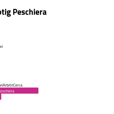
otig Peschiera
ri
ri
Arbitri
Cerca