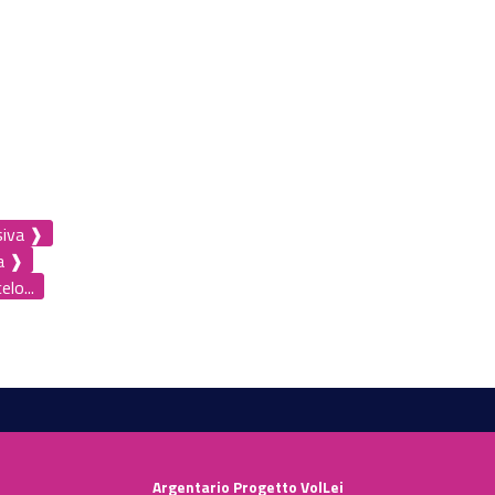
siva ❱
a ❱
lo...
Argentario Progetto VolLei