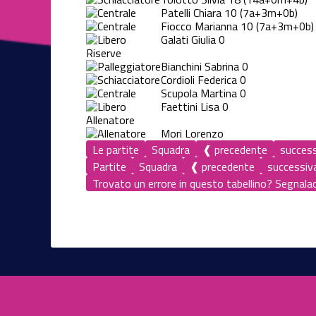
Patelli Chiara
10
(7a+3m+0b)
Fiocco Marianna
10
(7a+3m+0b)
Galati Giulia
0
Riserve
Bianchini Sabrina
0
Cordioli Federica
0
Scupola Martina
0
Faettini Lisa
0
Allenatore
Mori Lorenzo
Le partite
Squadra
❰ precedente
succes
Partite
Squadra
❰ precedente
successiv
Trovato un errore in questo tabellino? Segnalace