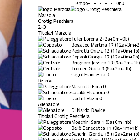
Tempo
-
-
-
-
-
0h0'
Marzola
Orotig Peschiera
2-3
Titolari Marzola
Tuller Lorena
2
(2a+0m+0b)
Bogatec Martina
17
(12a+3m+2
Pedrotti Chiara
12
(11a+0m+1b)
Depaoli Giorgia
17
(17a+0m+0b)
Brugnara Jessica
13
(9a+3m+1b)
Tormen Giada
9
(6a+2m+1b)
Cagol Francesca
0
Riserve
Mascotti Erica
0
Cataldi Eleonora
0
Duchi Letizia
0
Allenatore
Di Nardo Davide
Titolari Orotig Peschiera
Moschini Sara
1
(0a+0m+1b)
Bellè Benedetta
11
(9a+1m+1b)
Sandrini Glenda
15
(12a+2m+1b)
Tolotto Silvia
18
(14a+0m+4b)