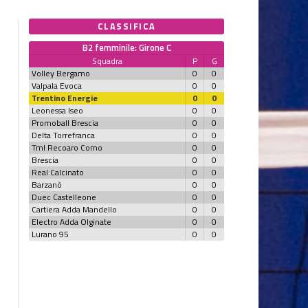
CLASSIFICA
B2 femminile: Girone C
Squadra
P
G
Volley Bergamo
0
0
Valpala Evoca
0
0
Trentino Energie
0
0
Leonessa Iseo
0
0
Promoball Brescia
0
0
Delta Torrefranca
0
0
Tml Recoaro Como
0
0
Brescia
0
0
Real Calcinato
0
0
Barzanò
0
0
Duec Castelleone
0
0
Cartiera Adda Mandello
0
0
Electro Adda Olginate
0
0
Lurano 95
0
0