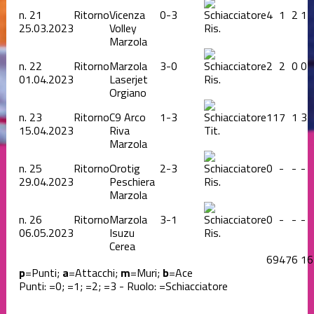
n.
21
Ritorno
Vicenza
0-3
4
1
2
1
25.03.2023
Volley
Ris.
Marzola
n.
22
Ritorno
Marzola
3-0
2
2
0
0
01.04.2023
Laserjet
Ris.
Orgiano
n.
23
Ritorno
C9 Arco
1-3
11
7
1
3
15.04.2023
Riva
Tit.
Marzola
n.
25
Ritorno
Orotig
2-3
0
-
-
-
29.04.2023
Peschiera
Ris.
Marzola
n.
26
Ritorno
Marzola
3-1
0
-
-
-
06.05.2023
Isuzu
Ris.
Cerea
69
47
6
16
p
=Punti;
a
=Attacchi;
m
=Muri;
b
=Ace
Punti:
=0;
=1;
=2;
=3 - Ruolo:
=Schiacciatore