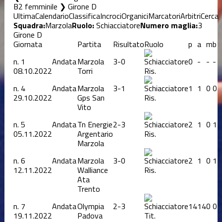
B2 femminile ❯ Girone D
Ultima
Calendario
Classifica
Incroci
Organici
Marcatori
Arbitri
Cerca
Squadra:
Marzola
Ruolo:
Schiacciatore
Numero maglia:
3
Girone D
Giornata
Partita
Risultato
Ruolo
p
a
m
b
n.
1
Andata
Marzola
3-0
0
-
-
-
08.10.2022
Torri
Ris.
n.
4
Andata
Marzola
3-1
1
1
0
0
29.10.2022
Gps San
Ris.
Vito
n.
5
Andata
Tn Energie
2-3
2
1
0
1
05.11.2022
Argentario
Ris.
Marzola
n.
6
Andata
Marzola
3-0
2
1
0
1
12.11.2022
Walliance
Ris.
Ata
Trento
n.
7
Andata
Olympia
2-3
14
14
0
0
19.11.2022
Padova
Tit.