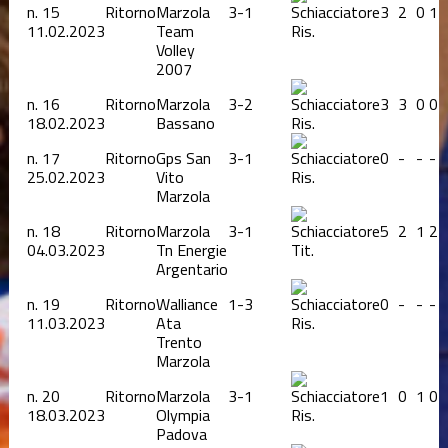
n.
15
Ritorno
Marzola
3-1
3
2
0
1
11.02.2023
Team
Ris.
Volley
2007
n.
16
Ritorno
Marzola
3-2
3
3
0
0
18.02.2023
Bassano
Ris.
n.
17
Ritorno
Gps San
3-1
0
-
-
-
25.02.2023
Vito
Ris.
Marzola
n.
18
Ritorno
Marzola
3-1
5
2
1
2
04.03.2023
Tn Energie
Tit.
Argentario
n.
19
Ritorno
Walliance
1-3
0
-
-
-
11.03.2023
Ata
Ris.
Trento
Marzola
n.
20
Ritorno
Marzola
3-1
1
0
1
0
18.03.2023
Olympia
Ris.
Padova