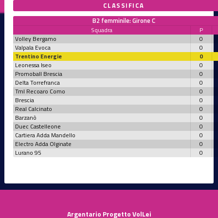
CLASSIFICA
B2 femminile: Girone C
Squadra
P
Volley Bergamo
0
Valpala Evoca
0
Trentino Energie
0
Leonessa Iseo
0
Promoball Brescia
0
Delta Torrefranca
0
Tml Recoaro Como
0
Brescia
0
Real Calcinato
0
Barzanò
0
Duec Castelleone
0
Cartiera Adda Mandello
0
Electro Adda Olginate
0
Lurano 95
0
Argentario Progetto VolLei