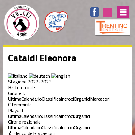
Cataldi Eleonora
Stagione 2022-2023
B2 femminile
Girone D
Ultima
Calendario
Classifica
Incroci
Organici
Marcatori
C femminile
Playoff
Ultima
Calendario
Classifica
Incroci
Organici
Girone regionale
Ultima
Calendario
Classifica
Incroci
Organici
Elenco delle stagioni