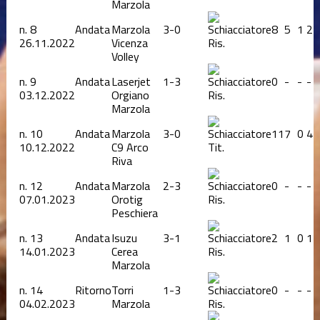
Marzola
n.
8
Andata
Marzola
3-0
8
5
1
2
26.11.2022
Vicenza
Ris.
Volley
n.
9
Andata
Laserjet
1-3
0
-
-
-
03.12.2022
Orgiano
Ris.
Marzola
n.
10
Andata
Marzola
3-0
11
7
0
4
10.12.2022
C9 Arco
Tit.
Riva
n.
12
Andata
Marzola
2-3
0
-
-
-
07.01.2023
Orotig
Ris.
Peschiera
n.
13
Andata
Isuzu
3-1
2
1
0
1
14.01.2023
Cerea
Ris.
Marzola
n.
14
Ritorno
Torri
1-3
0
-
-
-
04.02.2023
Marzola
Ris.