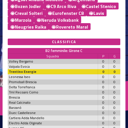
Bozen Jodler
C9 Arco Riva
Castel Stenico
Creval Solteri
Eurofenster C8
Lavis
Marzola
Neruda Volksbank
Neugries Raika
Rovereto Maral
CLASSIFICA
B2 femminile: Girone C
Squadra
P
G
Volley Bergamo
0
0
Valpala Evoca
0
0
Trentino Energie
0
0
Leonessa Iseo
0
0
Promoball Brescia
0
0
Delta Torrefranca
0
0
Tml Recoaro Como
0
0
Brescia
0
0
Real Calcinato
0
0
Barzanò
0
0
Duec Castelleone
0
0
Cartiera Adda Mandello
0
0
Electro Adda Olginate
0
0