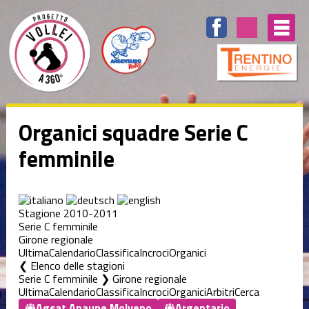
Organici squadre Serie C
femminile
Stagione 2010-2011
Serie C femminile
Girone regionale
Ultima
Calendario
Classifica
Incroci
Organici
Elenco delle stagioni
Serie C femminile ❯ Girone regionale
Ultima
Calendario
Classifica
Incroci
Organici
Arbitri
Cerca
Agsat Anaune Molveno
Argentario