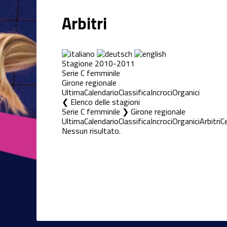
Arbitri
Stagione 2010-2011
Serie C femminile
Girone regionale
Ultima
Calendario
Classifica
Incroci
Organici
Elenco delle stagioni
Serie C femminile ❯ Girone regionale
Ultima
Calendario
Classifica
Incroci
Organici
Arbitri
C
Nessun risultato.