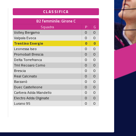
CLASSIFICA
B2 femminile: Girone C
Squadra
P
G
Volley Bergamo
0
0
Valpala Evoca
0
0
Trentino Energie
0
0
Leonessa Iseo
0
0
Promoball Brescia
0
0
Delta Torrefranca
0
0
Tml Recoaro Como
0
0
Brescia
0
0
Real Calcinato
0
0
Barzanò
0
0
Duec Castelleone
0
0
Cartiera Adda Mandello
0
0
Electro Adda Olginate
0
0
Lurano 95
0
0