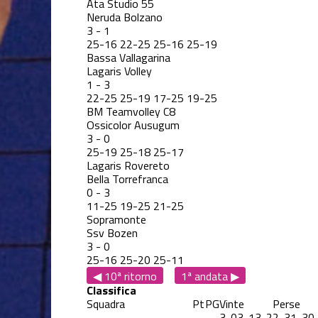
Ata Studio 55
Neruda Bolzano
3
-
1
25
-
16
22
-
25
25
-
16
25
-
19
Bassa Vallagarina
Lagaris Volley
1
-
3
22
-
25
25
-
19
17
-
25
19
-
25
BM Teamvolley C8
Ossicolor Ausugum
3
-
0
25
-
19
25
-
18
25
-
17
Lagaris Rovereto
Bella Torrefranca
0
-
3
11
-
25
19
-
25
21
-
25
Sopramonte
Ssv Bozen
3
-
0
25
-
16
25
-
20
25
-
11
◀ 10ª ritorno
1ª andata ▶
Classifica
Squadra
Pt
PG
Vinte
Perse
3-0
3-1
3-2
2-3
1-3
0