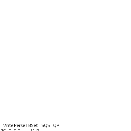
Vinte
Perse
TB
Set
S
QS
QP
-3
C
T
C
T
V
P