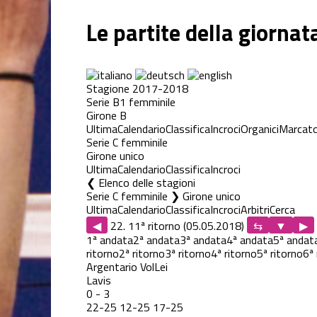
Le partite della giornat
Stagione 2017-2018
Serie B1 femminile
Girone B
Ultima
Calendario
Classifica
Incroci
Organici
Marcato
Serie C femminile
Girone unico
Ultima
Calendario
Classifica
Incroci
Elenco delle stagioni
Serie C femminile ❯ Girone unico
Ultima
Calendario
Classifica
Incroci
Arbitri
Cerca
◀
22. 11ª ritorno (05.05.2018)
▶
1ª andata
2ª andata
3ª andata
4ª andata
5ª andat
ritorno
2ª ritorno
3ª ritorno
4ª ritorno
5ª ritorno
6ª 
Argentario VolLei
Lavis
0
-
3
22
-
25
12
-
25
17
-
25