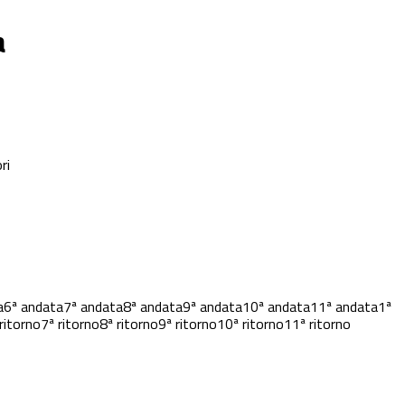
a
ri
a
6ª andata
7ª andata
8ª andata
9ª andata
10ª andata
11ª andata
1ª
ritorno
7ª ritorno
8ª ritorno
9ª ritorno
10ª ritorno
11ª ritorno