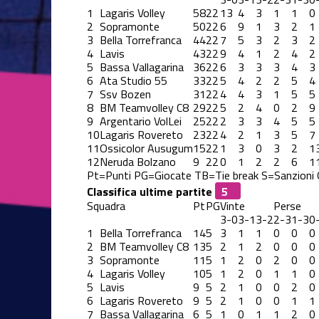
1
Lagaris Volley
58
22
13
4
3
1
1
0
2
Sopramonte
50
22
6
9
1
3
2
1
3
Bella Torrefranca
44
22
7
5
3
2
3
2
4
Lavis
43
22
9
4
1
2
4
2
5
Bassa Vallagarina
36
22
6
3
3
3
4
3
6
Ata Studio 55
33
22
5
4
2
2
5
4
7
Ssv Bozen
31
22
4
4
3
1
5
5
8
BM Teamvolley C8
29
22
5
2
4
0
2
9
9
Argentario VolLei
25
22
2
3
3
4
5
5
10
Lagaris Rovereto
23
22
4
2
1
3
5
7
11
Ossicolor Ausugum
15
22
1
3
0
3
2
1
12
Neruda Bolzano
9
22
0
1
2
2
6
1
Pt=Punti
PG=Giocate
TB=Tie break
S=Sanzioni
Classifica ultime partite
Squadra
Pt
PG
Vinte
Perse
3-0
3-1
3-2
2-3
1-3
0
1
Bella Torrefranca
14
5
3
1
1
0
0
0
2
BM Teamvolley C8
13
5
2
1
2
0
0
0
3
Sopramonte
11
5
1
2
0
2
0
0
4
Lagaris Volley
10
5
1
2
0
1
1
0
5
Lavis
9
5
2
1
0
0
2
0
6
Lagaris Rovereto
9
5
2
1
0
0
1
1
7
Bassa Vallagarina
6
5
1
0
1
1
2
0