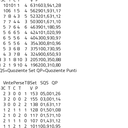
10
10
1
1
4
63
16
0
3,94
1,28
10
6
1
5
4
56
29
0
1,93
1,17
7
8
4
3
5
52
32
0
1,63
1,12
7
7
4
4
3
50
30
0
1,67
1,10
5
7
6
4
6
46
39
0
1,18
0,95
5
6
6
5
4
42
41
0
1,02
0,99
6
5
5
6
4
40
43
0
0,93
0,97
6
5
5
6
4
35
43
0
0,81
0,96
5
3
6
8
7
37
51
0
0,73
0,95
4
3
7
8
4
32
49
0
0,65
0,93
3
3
1
8
10
3
20
57
0
0,35
0,88
1
2
1
9
10
4
19
62
0
0,31
0,80
QS=Quoziente Set
QP=Quoziente Punti
Vinte
Perse
TB
Set
S
QS
QP
-3
C
T
C
T
V
P
2
3
0
0
1
15
3
0
5,00
1,26
3
2
0
0
2
15
5
0
3,00
1,14
3
0
0
2
2
13
8
0
1,63
1,17
1
2
1
1
1
12
8
0
1,50
1,08
2
1
0
2
0
11
7
0
1,57
1,10
2
1
1
1
0
10
7
0
1,43
1,12
1
1
2
1
2
10
11
0
0,91
0,95