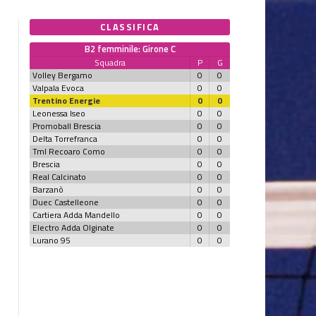
CLASSIFICA
B2 femminile: Girone C
Squadra
P
G
Volley Bergamo
0
0
Valpala Evoca
0
0
Trentino Energie
0
0
Leonessa Iseo
0
0
Promoball Brescia
0
0
Delta Torrefranca
0
0
Tml Recoaro Como
0
0
Brescia
0
0
Real Calcinato
0
0
Barzanò
0
0
Duec Castelleone
0
0
Cartiera Adda Mandello
0
0
Electro Adda Olginate
0
0
Lurano 95
0
0