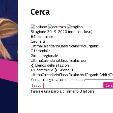
Cerca
Stagione 2019-2020 (non concluso)
B1 femminile
Girone B
Ultima
Calendario
Classifica
Incroci
Organici
C femminile
Girone regionale
Ultima
Calendario
Classifica
Incroci
Elenco delle stagioni
B1 femminile ❯ Girone B
Ultima
Calendario
Classifica
Incroci
Organici
Arbitri
C
Cerca tra i giocatori o le squadre
Testo:
Inserire una parola di almeno 3 lettere