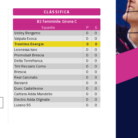
CLASSIFICA
B2 femminile: Girone C
Squadra
P
G
Volley Bergamo
0
0
Valpala Evoca
0
0
Trentino Energie
0
0
Leonessa Iseo
0
0
Promoball Brescia
0
0
Delta Torrefranca
0
0
Tml Recoaro Como
0
0
Brescia
0
0
Real Calcinato
0
0
Barzanò
0
0
Duec Castelleone
0
0
Cartiera Adda Mandello
0
0
Electro Adda Olginate
0
0
Lurano 95
0
0