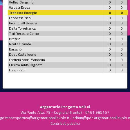
Volley Bergamo
0
0
Valpala Evoca
0
0
Trentino Energie
0
0
Leonessa Iseo
0
0
Promoball Brescia
0
0
Delta Torrefranca
0
0
Tml Recoaro Como
0
0
Brescia
0
0
Real Calcinato
0
0
Barzanò
0
0
Duec Castelleone
0
0
Cartiera Adda Mandello
0
0
Electro Adda Olginate
0
0
Lurano 95
0
0
Argentario Progetto VolLei
Via Ponte Alto, 79 - Cognola (Trento) - 0461.985157
gestionesportiva@argentariopallavolo.it
-
admin@pec.argentariopallavolo.it
Contributi pubblici