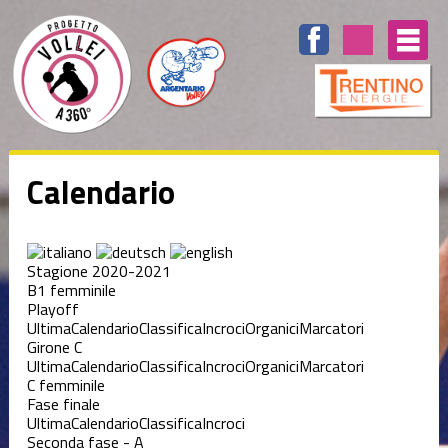
Calendario
Stagione 2020-2021
B1 femminile
Playoff
Ultima
Calendario
Classifica
Incroci
Organici
Marcatori
Girone C
Ultima
Calendario
Classifica
Incroci
Organici
Marcatori
C femminile
Fase finale
Ultima
Calendario
Classifica
Incroci
Seconda fase - A