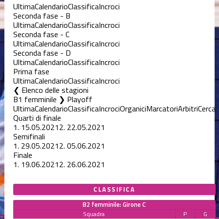
Ultima
Calendario
Classifica
Incroci
Seconda fase - B
Ultima
Calendario
Classifica
Incroci
Seconda fase - C
Ultima
Calendario
Classifica
Incroci
Seconda fase - D
Ultima
Calendario
Classifica
Incroci
Prima fase
Ultima
Calendario
Classifica
Incroci
Elenco delle stagioni
B1 femminile ❯ Playoff
Ultima
Calendario
Classifica
Incroci
Organici
Marcatori
Arbitri
Cerca
Quarti di finale
1.
15.05.2021
2.
22.05.2021
Semifinali
1.
29.05.2021
2.
05.06.2021
Finale
1.
19.06.2021
2.
26.06.2021
CLASSIFICA
B2 femminile: Girone C
Squadra
P
G