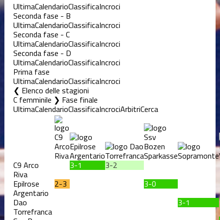
Ultima
Calendario
Classifica
Incroci
Seconda fase - B
Ultima
Calendario
Classifica
Incroci
Seconda fase - C
Ultima
Calendario
Classifica
Incroci
Seconda fase - D
Ultima
Calendario
Classifica
Incroci
Prima fase
Ultima
Calendario
Classifica
Incroci
Elenco delle stagioni
C femminile ❯ Fase finale
Ultima
Calendario
Classifica
Incroci
Arbitri
Cerca
C9 Arco
3-1
3-2
Riva
Epilrose
2-3
3-0
Argentario
Dao
3-1
Torrefranca