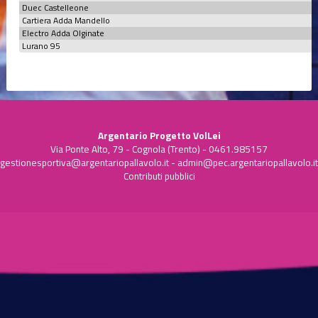
Duec Castelleone
Cartiera Adda Mandello
Electro Adda Olginate
Lurano 95
Argentario Progetto VolLei
Via Ponte Alto, 79 - Cognola (Trento) - 0461.985157
gestionesportiva@argentariopallavolo.it
-
admin@pec.argentariopallavolo.it
Contributi pubblici