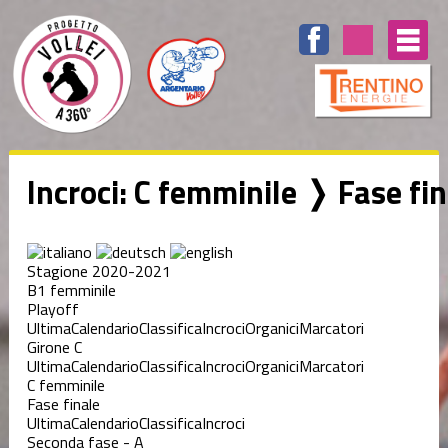
Incroci: C femminile ❭ Fase fi
Stagione 2020-2021
B1 femminile
Playoff
Ultima
Calendario
Classifica
Incroci
Organici
Marcatori
Girone C
Ultima
Calendario
Classifica
Incroci
Organici
Marcatori
C femminile
Fase finale
Ultima
Calendario
Classifica
Incroci
Seconda fase - A