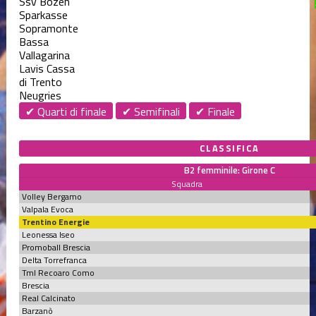
Ssv Bozen
Sparkasse
Sopramonte
Bassa
Vallagarina
Lavis Cassa
di Trento
Neugries
✔ Quarti di finale
✔ Semifinali
✔ Finale
CLASSIFICA
B2 femminile: Girone C
Squadra
Volley Bergamo
Valpala Evoca
Trentino Energie
Leonessa Iseo
Promoball Brescia
Delta Torrefranca
Tml Recoaro Como
Brescia
Real Calcinato
Barzanò