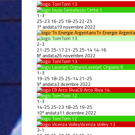
Torri
13
Isuzu Cerea
1
1
-
3
25
-
23
16
-
25
18
-
25
22
-
25
7ª andata
19 novembre 2022
Tn Energie Argenta
Torri
13
2
-
3
21
-
25
25
-
17
21
-
25
25
-
14
14
-
16
8ª andata
26 novembre 2022
Torri
13
Laserjet Orgiano
6
1
-
3
19
-
25
18
-
25
25
-
14
21
-
25
9ª andata
3 dicembre 2022
C9 Arco Riva
14
Torri
12
1
-
3
14
-
25
25
-
23
18
-
25
19
-
25
10ª andata
11 dicembre 2022
Torri
12
Vicenza Volley
13
3
-
1