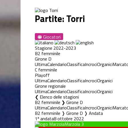
Partite: Torri
Giocatori
Stagione 2022-2023
B2 femminile
Girone D
Ultima
Calendario
Classifica
Incroci
Organici
Marcato
C femminile
Playoff
Ultima
Calendario
Classifica
Incroci
Organici
Girone regionale
Ultima
Calendario
Classifica
Incroci
Organici
Elenco delle stagioni
B2 femminile ❯ Girone D
Ultima
Calendario
Classifica
Incroci
Organici
Marcato
B2 femminile ❭ Girone D ❭ Andata
1ª andata
8 ottobre 2022
Marzola
3