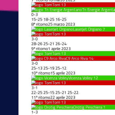
Torri
13
Tn Energie Argenta
0
-
3
15
-
25
18
-
25
16
-
25
8ª ritorno
25 marzo 2023
Laserjet Orgiano
7
Torri
13
3
-
0
28
-
26
25
-
21
26
-
24
9ª ritorno
1 aprile 2023
Torri
13
C9 Arco Riva
14
3
-
0
25
-
13
25
-
19
25
-
12
10ª ritorno
15 aprile 2023
Vicenza Volley
12
Torri
13
3
-
1
22
-
25
25
-
15
25
-
21
25
-
22
11ª ritorno
22 aprile 2023
Torri
13
Orotig Peschiera
1
1
-
3