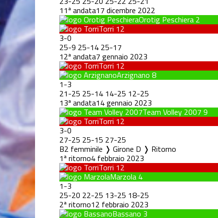
23
-
25
25
-
20
25
-
22
25
-
21
11ª andata
17 dicembre 2022
Orotig Peschiera
2
Torri
12
3
-
0
25
-
9
25
-
14
25
-
17
12ª andata
7 gennaio 2023
Torri
12
Arzignano
8
1
-
3
21
-
25
25
-
14
14
-
25
12
-
25
13ª andata
14 gennaio 2023
Team Volley 2007
9
Torri
12
3
-
0
27
-
25
25
-
15
27
-
25
B2 femminile ❭ Girone D ❭ Ritorno
1ª ritorno
4 febbraio 2023
Torri
12
Marzola
4
1
-
3
25
-
20
22
-
25
13
-
25
18
-
25
2ª ritorno
12 febbraio 2023
Bassano
3