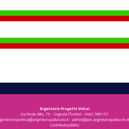
Argentario Progetto VolLei
Via Ponte Alto, 79 - Cognola (Trento) - 0461.985157
gestionesportiva@argentariopallavolo.it
-
admin@pec.argentariopallavolo.it
Contributi pubblici