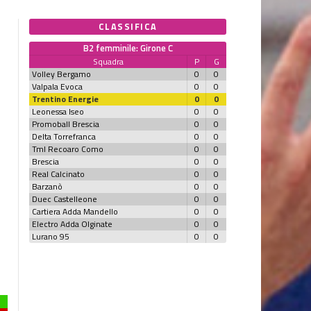
CLASSIFICA
B2 femminile: Girone C
Squadra
P
G
Volley Bergamo
0
0
Valpala Evoca
0
0
Trentino Energie
0
0
Leonessa Iseo
0
0
Promoball Brescia
0
0
Delta Torrefranca
0
0
Tml Recoaro Como
0
0
Brescia
0
0
Real Calcinato
0
0
Barzanò
0
0
Duec Castelleone
0
0
Cartiera Adda Mandello
0
0
Electro Adda Olginate
0
0
Lurano 95
0
0