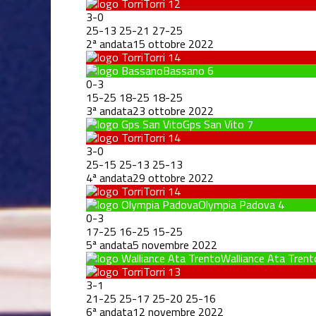
Torri
12
3
-
0
25
-
13
25
-
21
27
-
25
2ª andata
15 ottobre 2022
Torri
14
Bassano
6
0
-
3
15
-
25
18
-
25
18
-
25
3ª andata
23 ottobre 2022
Gps San Vito
7
Torri
14
3
-
0
25
-
15
25
-
13
25
-
13
4ª andata
29 ottobre 2022
Torri
14
Olympia Padova
4
0
-
3
17
-
25
16
-
25
15
-
25
5ª andata
5 novembre 2022
Walliance Ata Trent
Torri
13
3
-
1
21
-
25
25
-
17
25
-
20
25
-
16
6ª andata
12 novembre 2022