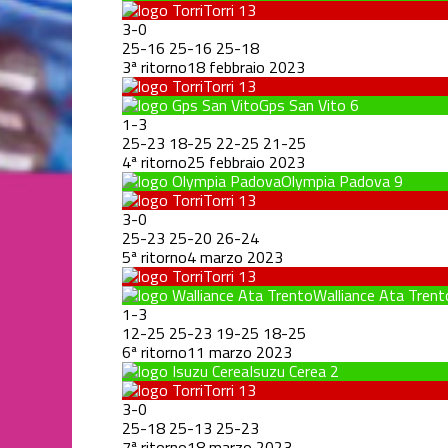
Torri
13
3
-
0
25
-
16
25
-
16
25
-
18
3ª ritorno
18 febbraio 2023
Torri
13
Gps San Vito
6
1
-
3
25
-
23
18
-
25
22
-
25
21
-
25
4ª ritorno
25 febbraio 2023
Olympia Padova
9
Torri
13
3
-
0
25
-
23
25
-
20
26
-
24
5ª ritorno
4 marzo 2023
Torri
13
Walliance Ata Trent
1
-
3
12
-
25
25
-
23
19
-
25
18
-
25
6ª ritorno
11 marzo 2023
Isuzu Cerea
2
Torri
13
3
-
0
25
-
18
25
-
13
25
-
23
7ª ritorno
18 marzo 2023