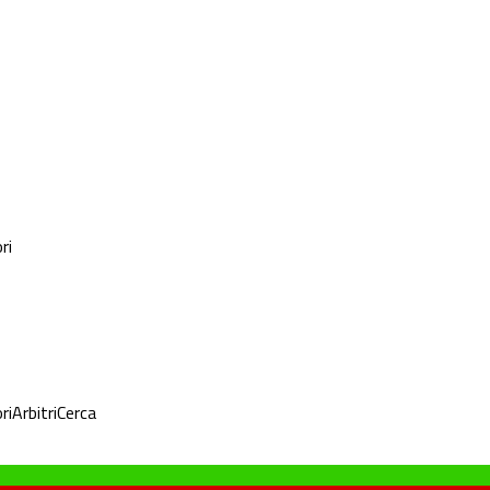
ri
ri
Arbitri
Cerca