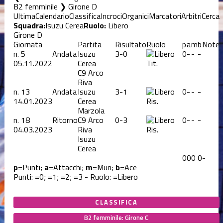
B2 femminile ❯ Girone D
Ultima
Calendario
Classifica
Incroci
Organici
Marcatori
Arbitri
Cerca
Squadra:
Isuzu Cerea
Ruolo:
Libero
Girone D
Giornata
Partita
Risultato
Ruolo
p
a
m
b
Note
n.
5
Andata
Isuzu
3-0
0
-
-
-
05.11.2022
Cerea
Tit.
C9 Arco
Riva
n.
13
Andata
Isuzu
3-1
0
-
-
-
14.01.2023
Cerea
Ris.
Marzola
n.
18
Ritorno
C9 Arco
0-3
0
-
-
-
04.03.2023
Riva
Ris.
Isuzu
Cerea
0
0
0
0
-
p
=Punti;
a
=Attacchi;
m
=Muri;
b
=Ace
Punti:
=0;
=1;
=2;
=3 - Ruolo:
=Libero
CLASSIFICA
B2 femminile: Girone C