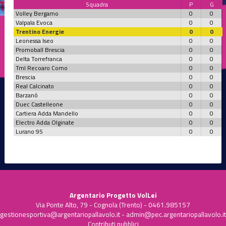
Squadra
P
G
Volley Bergamo
0
0
Valpala Evoca
0
0
Trentino Energie
0
0
Leonessa Iseo
0
0
Promoball Brescia
0
0
Delta Torrefranca
0
0
Tml Recoaro Como
0
0
Brescia
0
0
Real Calcinato
0
0
Barzanò
0
0
Duec Castelleone
0
0
Cartiera Adda Mandello
0
0
Electro Adda Olginate
0
0
Lurano 95
0
0
Argentario Progetto VolLei
Via Ponte Alto, 79 - Cognola (Trento) - 0461.985157
gestionesportiva@argentariopallavolo.it
-
admin@pec.argentariopallavolo.it
Contributi pubblici