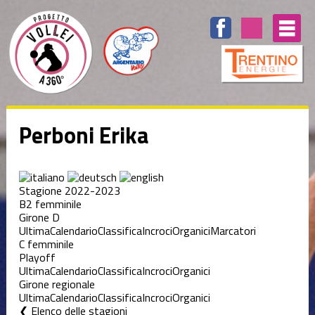
Perboni Erika
Stagione 2022-2023
B2 femminile
Girone D
Ultima
Calendario
Classifica
Incroci
Organici
Marcatori
C femminile
Playoff
Ultima
Calendario
Classifica
Incroci
Organici
Girone regionale
Ultima
Calendario
Classifica
Incroci
Organici
Elenco delle stagioni