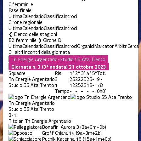
C femminile
Fase finale
Ultima
Calendario
Classifica
Incroci
Girone regionale
Ultima
Calendario
Classifica
Incroci
Elenco delle stagioni
B2 femminile ❯ Girone D
Ultima
Calendario
Classifica
Incroci
Organici
Marcatori
Arbitri
Cerca
Gli altri incontri della giornata
Giornata n. 3 (3ª andata)
21 ottobre 2023
Squadre
Ris.
1º
2º
3º
4º
5º
Tot.
Tn Energie Argentario
3
25
22
25
25
-
97
Studio 55 Ata Trento
1
12
25
23
18
-
78
Tempo
-
-
-
-
-
0h0'
Tn Energie Argentario
Studio 55 Ata Trento
3-1
Titolari Tn Energie Argentario
Bonafini Aurora
3
(3a+0m+0b)
Groff Chiara
14
(9a+3m+2b)
Pucnik Katerina
16
(15a+1m+0b)