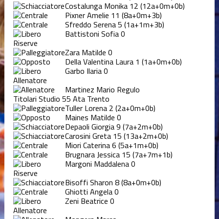
Costalunga Monika
12
(12a+0m+0b)
Pixner Amelie
11
(8a+0m+3b)
Sfreddo Serena
5
(1a+1m+3b)
Battistoni Sofia
0
Riserve
Zara Matilde
0
Della Valentina Laura
1
(1a+0m+0b)
Garbo Ilaria
0
Allenatore
Martinez Mario Regulo
Titolari Studio 55 Ata Trento
Tuller Lorena
2
(2a+0m+0b)
Maines Matilde
0
Depaoli Giorgia
9
(7a+2m+0b)
Carosini Greta
15
(13a+2m+0b)
Miori Caterina
6
(5a+1m+0b)
Brugnara Jessica
15
(7a+7m+1b)
Margoni Maddalena
0
Riserve
Bisoffi Sharon
8
(8a+0m+0b)
Ghiotti Angela
0
Zeni Beatrice
0
Allenatore