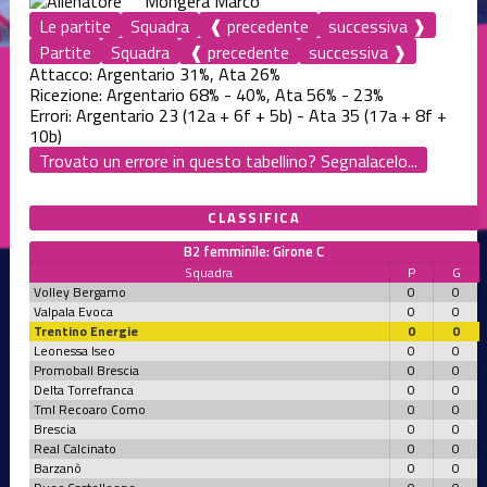
Mongera Marco
Le partite
Squadra
❰ precedente
successiva ❱
Partite
Squadra
❰ precedente
successiva ❱
Attacco: Argentario 31%, Ata 26%
Ricezione: Argentario 68% - 40%, Ata 56% - 23%
Errori: Argentario 23 (12a + 6f + 5b) - Ata 35 (17a + 8f +
10b)
Trovato un errore in questo tabellino? Segnalacelo...
CLASSIFICA
B2 femminile: Girone C
Squadra
P
G
Volley Bergamo
0
0
Valpala Evoca
0
0
Trentino Energie
0
0
Leonessa Iseo
0
0
Promoball Brescia
0
0
Delta Torrefranca
0
0
Tml Recoaro Como
0
0
Brescia
0
0
Real Calcinato
0
0
Barzanò
0
0