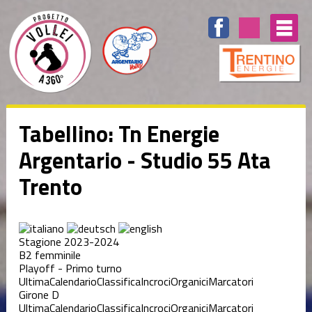
Tabellino: Tn Energie
Argentario - Studio 55 Ata
Trento
Stagione 2023-2024
B2 femminile
Playoff - Primo turno
Ultima
Calendario
Classifica
Incroci
Organici
Marcatori
Girone D
Ultima
Calendario
Classifica
Incroci
Organici
Marcatori