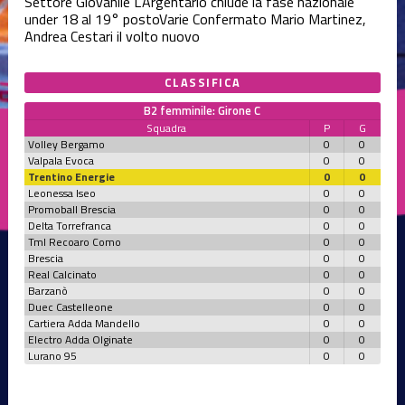
Settore Giovanile
L'Argentario chiude la fase nazionale
under 18 al 19° posto
Varie
Confermato Mario Martinez,
Andrea Cestari il volto nuovo
CLASSIFICA
B2 femminile: Girone C
Squadra
P
G
Volley Bergamo
0
0
Valpala Evoca
0
0
Trentino Energie
0
0
Leonessa Iseo
0
0
Promoball Brescia
0
0
Delta Torrefranca
0
0
Tml Recoaro Como
0
0
Brescia
0
0
Real Calcinato
0
0
Barzanò
0
0
Duec Castelleone
0
0
Cartiera Adda Mandello
0
0
Electro Adda Olginate
0
0
Lurano 95
0
0