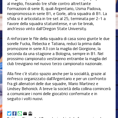
Varie
al meglio, fissando tre sfide contro altrettante
formazioni di serie B, quali Argentario, Usma Padova,
neopromossa in serie B1, e Gorle, altra squadra di B1. La
sfida si è articolata in tre set al 25, terminata per 2-1 a
favore della squadra statunitense, e un tie break,
anch’esso vinto dall’Oregon State University.
A rinforzare le file della squadra di casa sono giunte le due
sorelle Fucka, Rebecka e Tatiana, reduci la prima dalla
promozione in serie A3 con la maglia del Giorgione, la
seconda da una stagione a Bologna, sempre in B1. Nel
prossimo campionato vestiranno entrambe la maglia del
club trevigiano nel nuovo terzo campionato nazionale.
Alla fine c’è stato spazio anche per la socialità, grazie al
rinfresco organizzato dall’Argentario e per un confronto
fra gli allenatori delle due squadre, Mario Martinez e
Lindsey Behonick. A breve la società della collina comincerà
a comunicare i nomi delle giocatrici confermate e in
seguito i volti nuovi.