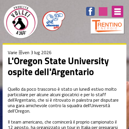
Elenco
degli
argomenti
delle
notizie:
Serie B1
Varie
ven 3 lug 2026
Serie B2
L'Oregon State University
ospite dell'Argentario
Settore
Giovanile
Quello da poco trascorso è stato un lunedì estivo molto
Summer
particolare per alcune alcuni giocatrici e per lo staff
Camp
dell’Argentario, che si è ritrovato in palestra per disputare
una gara amichevole contro la squadra dell’Università
dell’Oregon.
Tecnica
Il team americano, che comincerà il proprio campionato il
12 agosto, ha organizzato un tour in Italia per prepararsi