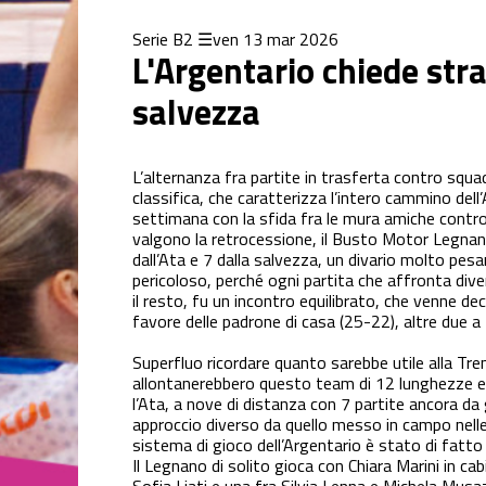
Serie B2
ven 13 mar 2026
L'Argentario chiede str
salvezza
L’alternanza fra partite in trasferta contro squad
classifica, che caratterizza l’intero cammino dell
settimana con la sfida fra le mura amiche contro
valgono la retrocessione, il Busto Motor Legna
dall’Ata e 7 dalla salvezza, un divario molto pe
pericoloso, perché ogni partita che affronta diven
il resto, fu un incontro equilibrato, che venne dec
favore delle padrone di casa (25-22), altre due a
Superfluo ricordare quanto sarebbe utile alla Tre
allontanerebbero questo team di 12 lunghezze e n
l’Ata, a nove di distanza con 7 partite ancora da 
approccio diverso da quello messo in campo nelle u
sistema di gioco dell’Argentario è stato di fatto 
Il Legnano di solito gioca con Chiara Marini in cab