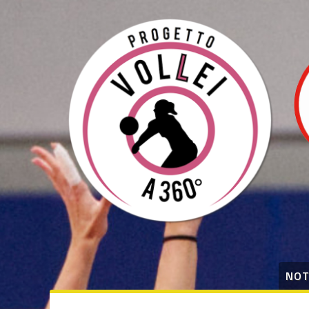
degli
argomenti
delle
notizie:
Serie B1
Serie B2
Settore
Giovanile
Summer
Camp
Tecnica
NOT
Varie