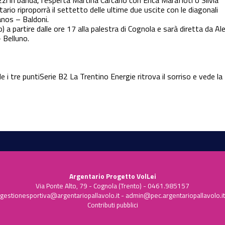
zi in banda, l’esperta Martina Carcano con Erica Marafioti o Silvia
tario riproporrà il settetto delle ultime due uscite con le diagonali
anos – Baldoni.
a partire dalle ore 17 alla palestra di Cognola e sarà diretta da Al
 Belluno.
e i tre punti
Serie B2
La Trentino Energie ritrova il sorriso e vede la
Argentario Progetto VolLei
Via Ponte Alto, 79 - Cognola (Trento) - 0461.985157
gestionesportiva@argentariopallavolo.it
-
admin@pec.argentariopallavolo.it
Contributi pubblici