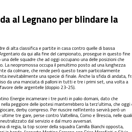
ada al Legnano per blindare la
re di alta classifica e partite in casa contro quelle di bassa
’Argentario da qui alla fine del campionato, prosegue in questo fine
 una delle squadre che ad oggi occupano una delle posizioni che
no. La neopromossa occupa il penultimo posto ad una lunghezza
sante da colmare, che rende però questo team particolarmente
ta inevitabilmente una specie di finale. Anche la sfida di andata, fr
iso da una manciata di palloni in tutti e tre i primi set, una volta a
 favore delle argentelle (doppio 23-25).
ntino Energie incamerare i tre punti in palio domani, dato che
ella peggiore delle ipotesi manterrebbero la terz’ultima, che oggi 
giocare, derby compreso. Per riuscire nell’intento servirà però un
ltime tre gare, perse contro Valtellina, Como e Brescia, nelle quali 
neutralizzato dal servizio e dal muro avversari.
ina di regia, la top scorer della squadra Camilla Bianchi opposta,