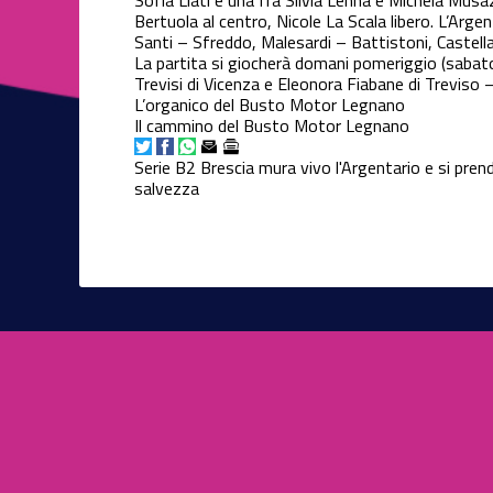
Sofia Liati e una fra Silvia Lenna e Michela Musaz
Bertuola al centro, Nicole La Scala libero. L’Argen
Santi – Sfreddo, Malesardi – Battistoni, Castell
La partita si giocherà domani pomeriggio (sabato) 
Trevisi di Vicenza e Eleonora Fiabane di Treviso –
L’organico del Busto Motor Legnano
Il cammino del Busto Motor Legnano
Serie B2
Brescia mura vivo l'Argentario e si prend
salvezza