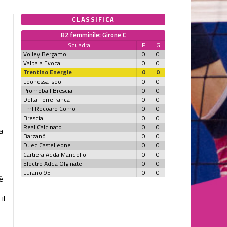
CLASSIFICA
B2 femminile: Girone C
Squadra
P
G
Volley Bergamo
0
0
Valpala Evoca
0
0
Trentino Energie
0
0
Leonessa Iseo
0
0
Promoball Brescia
0
0
Delta Torrefranca
0
0
Tml Recoaro Como
0
0
Brescia
0
0
Real Calcinato
0
0
a
Barzanò
0
0
Duec Castelleone
0
0
Cartiera Adda Mandello
0
0
Electro Adda Olginate
0
0
Lurano 95
0
0
è
il