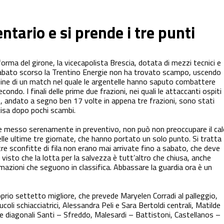
ntario e si prende i tre punti
orma del girone, la vicecapolista Brescia, dotata di mezzi tecnici e
 sabato scorso la Trentino Energie non ha trovato scampo, uscendo
ine di un match nel quale le argentelle hanno saputo combattere
ondo. I finali delle prime due frazioni, nei quali le attaccanti ospiti
, andato a segno ben 17 volte in appena tre frazioni, sono stati
ecisa dopo pochi scambi.
 messo serenamente in preventivo, non può non preoccupare il cal
elle ultime tre giornate, che hanno portato un solo punto. Si tratta
tre sconfitte di fila non erano mai arrivate fino a sabato, che deve
visto che la lotta per la salvezza è tutt’altro che chiusa, anche
azioni che seguono in classifica. Abbassare la guardia ora è un
proprio settetto migliore, che prevede Maryelen Corradi al palleggio,
oli schiacciatrici, Alessandra Peli e Sara Bertoldi centrali, Matilde
 le diagonali Santi – Sfreddo, Malesardi – Battistoni, Castellanos –