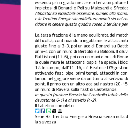
essendo più in grado mettere a terra un pallone 
impietosi di Bonardi e Peli su Malesardi e Sfredd
Abbastanza incredibile osservare, numeri alla mano, 
e la Trentino Energie sia addirittura avanti sia nel com
ridurre in cenere questo quadro roseo interviene per
La terza frazione è la meno equilibrata del match
difficoltà, continuando a ingabbiare le attaccanti
giusto fino al 3-3, poi un ace di Bonardi su Batt
un 8-4 con un muro di Bertoldi su Baldoni. Il dil
Battistoni (11-6), poi con un mani e out di Bonardi
la quale mura le attaccanti ospiti fa specie: i blo
12. In campo, dall’11-16, c’è Beatrice D’Agostino, c
attivando fast, pipe, primi tempi, attacchi in 
lampo nel grigiore viene da un turno al servizio d
point, il primo con un altro ace sul nastro (20-15)
un muro di Ravera sulla fast di Castellanos.
In questa frazione Brescia ha il controllo totale dell
devastante 6-1) e al servizio (4-2).
Il tabellino completo
Serie B2
Trentino Energie a Brescia senza nulla 
la salvezza