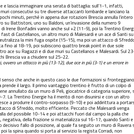
e e lascia immaginare una serata di battaglia: sull’1-1, infatti,
muri consecutivi su tre diverse attaccanti lombarde e lanciano la
pochi minuti, perché in appena due rotazioni Brescia annulla l’intero
o su Battistoni, uno su Baldoni, un’invasione della numero 9
 di Irene Bonfadini vanno anche sul +2 (11-9), poi la Trentino Energ
 fast di Castellanos, un altro muro di Malesardi e un ace di Santi su
eutralizza la mini fuga ospite (15-15), ma poi un attacco di Sfredd
ta fino al 18-19, poi subiscono quattro break point in due sole
altro ace su Ragazzi e di due muri su Castellanos e Malesardi. Sul 23
chi Brescia va a chiudere sul 25-22.
i, ovvero un attacco in più (13-12), due ace in più (3-1) e un errore in
el senso che anche in questo caso le due formazioni si fronteggian
a prende il largo. Il primo vantaggio trentino è frutto di un colpo di
iene annullato da un muro di Peli, giocatrice di categoria superiore, 
-7. La Trentino Energie ha il merito di non disunirsi e con un altro
iesce a produrre il contro-sorpasso (9-10) e poi addirittura a portars
attacco di Sfreddo, molto efficiente. Peccato che Malesardi venga
la del possibile 10-14 e poi attacchi fuori dal campo la palla che
, negativa, della frazione si materializza sul 16-17, quando Santi e
ecisivo fallo di posizione, al quale fa seguito un muro di Ravera 
poi la spina quando si porta al servizio la regista Corradi, non