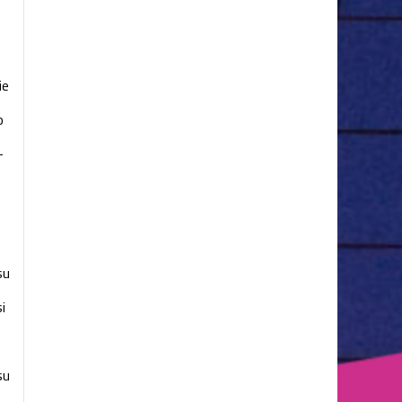
ie
o
-
o
su
i
su