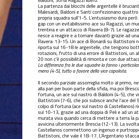
Baldoni, Sofia Ragazzi libero.
La partenza dai blocchi delle argentelle è bruciant
Malesardi, Baldoni e Santi confezionano quattro 
propria squadra sull’1-5. L’entusiasmo dura però 
gap con un evitabilissimo ace su Ragazzi, un mur
trentina e un attacco di Ravera (8-7). Le ragazze
riesce a reagire e a tornare davanti grazie ad una
Ravera: 13-15. Un ace di Bonardi su Battistoni n
riporta sul 16-18 le argentelle, che tengono bot
rotazioni, frutto di una errore di Battistoni, un 
20 non c’è possibilità di rimonta e con due attac
La differenza fra le due squadre la fanno i particolar
meno (4-5), tutto a favore della vice capolista.
Il secondo parziale assomiglia molto al primo, n
alla pari per buon parte della sfida, ma poi Bresci
fortuna, un ace sul nastro di Baldoni (4-5), che v
Battistoni (7-6), che poi subisce anche l’ace del 9
colpo di fortuna (ace sul nastro di Castellanos) r
sul 10-13, grazie ad una doppia di Peli e ad un 
murata viva quando cerca di mettere a terra la pal
avvicina ulteriormente Brescia (12-13). La svolta
Castellanos commettono un ingenuo e purtroppo d
Battistoni, che vale il 18-17. L’Argentario stacca 