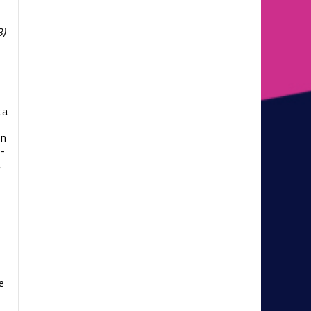
3)
ta
on
0-
,
e