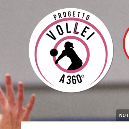
degli
argomenti
delle
notizie:
Serie B1
Serie B2
Settore
Giovanile
Summer
Camp
Tecnica
NOT
Varie