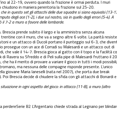
fino al 22-19, ovvero quando la frazione è ormai perduta. I muri
o chiudono in maniera perentoria la frazione sul 25-20.
che in questo set gli attacchi delle due squadre si siano equivalsi (13-1
puto degli ace (1-2), i due sul nastro, sia in quello degli errori (5-4). A
ò il 7-2 a muro a favore delle lombarde.
. Brescia prende subito il largo e la amministra senza alcuna
 trentine con il muro, che va a segno altre 6 volte. La parità resiste
istoni e un attacco di Ducoli portano il punteggio sul 6-3, che diven
uvio prosegue con un ace di Corradi su Malesardi e un attacco out di
, che vale il 14-7. Brescia gioca al gatto con il topo e la facilità c
ck di Ravera su Sfreddo e di Peli sulla pipe di Malesardi fruttano il 2
he ha il merito di provare a variare il gioco in tutti i modi possibili
contromano, ma nessuna delle compagne risponde presente. L’unico
ella giovane Maria Ianeselli (nata nel 2007), che porta due break
. Poi Brescia decide di chiudere la sfida con gli attacchi di Bonardi e
a situazione in ogni aspetto del gioco: in attacco (11-8), a muro (altro
da perdere
Serie B2
L'Argentario chiede strada al Legnano per blindar