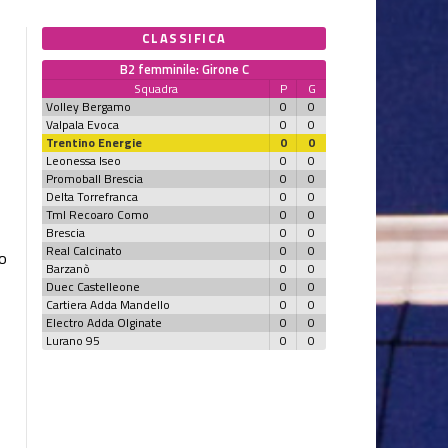
CLASSIFICA
B2 femminile: Girone C
Squadra
P
G
Volley Bergamo
0
0
Valpala Evoca
0
0
Trentino Energie
0
0
Leonessa Iseo
0
0
Promoball Brescia
0
0
Delta Torrefranca
0
0
Tml Recoaro Como
0
0
Brescia
0
0
Real Calcinato
0
0
o
Barzanò
0
0
Duec Castelleone
0
0
Cartiera Adda Mandello
0
0
Electro Adda Olginate
0
0
Lurano 95
0
0