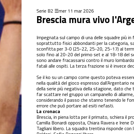
Serie B2
mer 11 mar 2026
Brescia mura vivo l'Arge
Impegnata sul campo di una delle squadre più in f
soprattutto fisici abbondanti per la categoria,
sconfitta per 3-0 (25-22, 25-20, 25-17) al term
solo fino al 20-20 del primo set e al 18-18 del sec
sono andare fracassarsi contro il muro lombardo
fatali alle ospiti. La terza frazione si è invece d
Se il ko su un campo come questo poteva essere
nella qualità del gioco espresso dall’Argentario n
della serie più negativa della stagione, dato che 
far scattare nel gruppo un campanello di allarme, 
considerando il passo che stanno tenendo le form
errore che può portare ad esiti nefasti.
La cronaca
Brescia, in piena lotta per il primato, schiera il 
Camilla Bonardi opposta, Chiara Ravera e Irene Duc
Tagliani libero. La squadra trentina risponde con