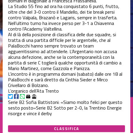
domani in diagonale a Francesca Frassanella.
La Studio 55 fino ad ora ha conquistato 6 punti, frutto,
oltre che del 3-0 contro il Mandello, dei tie break persi
contro Valpala, Brazanò e Lagaris, sempre in trasferta.
Nell’ultimo turno ha invece perso per 3-1 a Chiavenna
contro l’Academy Valtellina.
Al di là della posizione di classifica delle due squadre, si
tratta di una partita difficile per le argentelle, che al
PalaBocchi hanno sempre trovato un team
agguerritissimo ad attenderle. L’Argentario non accusa
alcuna defezione, anche se la contemporaneità con la
partita di serie C toglierà qualche opportunità di cambio a
Mario Martinez, come Gazzola e Panizza.
L’incontro è in programma domani (sabato) dalle ore 18 al
PalaBocchi e sarà diretto da Cinthia Sieder e Mirco
Crivellaro di Bolzano.
L’organico dell’Ata Trento
Serie B2
Sofia Battistoni: «Siamo molto felici per questo
sesto posto»
Serie B2
Sotto per 2-0, la Trentino Energie
risorge e vince il derby
CLASSIFICA