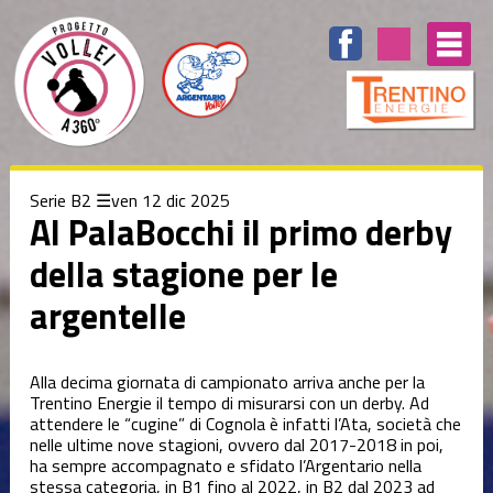
Elenco
degli
argomenti
delle
notizie:
Serie B1
Serie B2
ven 12 dic 2025
Serie B2
Al PalaBocchi il primo derby
della stagione per le
Settore
Giovanile
argentelle
Summer
Camp
Alla decima giornata di campionato arriva anche per la
Trentino Energie il tempo di misurarsi con un derby. Ad
attendere le “cugine” di Cognola è infatti l’Ata, società che
Tecnica
nelle ultime nove stagioni, ovvero dal 2017-2018 in poi,
ha sempre accompagnato e sfidato l’Argentario nella
stessa categoria, in B1 fino al 2022, in B2 dal 2023 ad