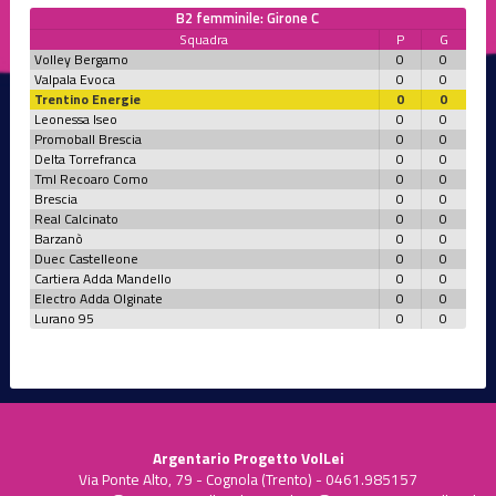
B2 femminile: Girone C
Squadra
P
G
Volley Bergamo
0
0
Valpala Evoca
0
0
Trentino Energie
0
0
Leonessa Iseo
0
0
Promoball Brescia
0
0
Delta Torrefranca
0
0
Tml Recoaro Como
0
0
Brescia
0
0
Real Calcinato
0
0
Barzanò
0
0
Duec Castelleone
0
0
Cartiera Adda Mandello
0
0
Electro Adda Olginate
0
0
Lurano 95
0
0
Argentario Progetto VolLei
Via Ponte Alto, 79 - Cognola (Trento) - 0461.985157