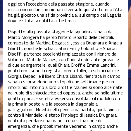
Varie
oggi con l’eccezione della passata stagione, quando
militarono in due campionati diversi. In questo torneo l’Ata
ha già giocato una sfida provinciale, sul campo del Lagaris,
dove è stata sconfitta al tie break.
Rispetto alla passata stagione la squadra allenata da
Marco Mongera ha perso l’intero reparto delle centrali,
composto da Martina Bogatec, Jessica Brugnara e Angela
Ghiotti, nonché le schiacciatrici Emily Colombo e Sharon
Bisoffi, partenze eccellenti rimpiazzate con il rientro da
Volano di Matilde Maines, con l’innesto di tante giovani e
di due ex argentelle, quali Chiara Groff e Emma Landrini. I
punti fermi sono la regista Lorena Tuller, la schiacciatrice
Giorgia Depaoli e il libero Chiara Libardi, rientrata in campo
sabato scorso dopo uno stop di due settimane per un
infortunio. Intorno a loro Groff e Maines si sono alternate
nel ruolo di schiacciatrice ed opposta, anche se nelle ultime
quattro partite sembra essersi consolidato il modulo con
la prima in posto 4 e la seconda in diagonale al
palleggiatore. Novità della penultima partita, quella vinta
contro il Mandello, è stato l’impiego di Jessica Brugnara,
rientrata per dare una mano in una situazione di
emergenza, che probabilmente vedremo in campo anche