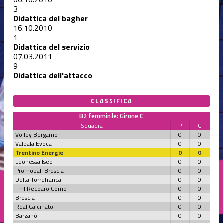
3
Didattica del bagher
16.10.2010
1
Didattica del servizio
07.03.2011
9
Didattica dell'attacco
CLASSIFICA
B2 femminile: Girone C
Squadra
P
G
Volley Bergamo
0
0
Valpala Evoca
0
0
Trentino Energie
0
0
Leonessa Iseo
0
0
Promoball Brescia
0
0
Delta Torrefranca
0
0
Tml Recoaro Como
0
0
Brescia
0
0
Real Calcinato
0
0
Barzanò
0
0