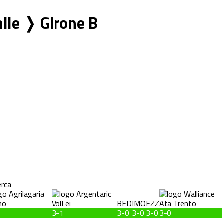
nile ❭ Girone B
erca
BED
IMO
EZZ
3-1
3-0
3-0
3-0
3-0