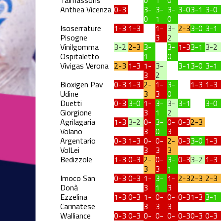
Talmassons
0
1
0
Anthea Vicenza
0-3
3-
3-
3-
3-0
3-1
3-0
0
1
0
Isoserrature
1-3
1-3
1-
3-
2-3
3-0
3-1
Pisogne
3
2
Vinilgomma
3-2
2-3
3-
3-
1-3
3-1
3-2
Ospitaletto
1
0
Vivigas Verona
2-3
1-3
1-
3-
3-1
3-0
3-1
3
2
Bioxigen Pav
0-3
1-3
2-
1-
3-
1-3
1-3
Udine
3
3
0
Duetti
0-3
3-0
1-
3-
3-
3-1
3-0
Giorgione
3
1
2
Agrilagaria
1-3
3-2
0-
3-
0-
0-3
2-3
Volano
3
0
3
Argentario
0-3
1-3
0-
0-
2-
0-3
3-0
1-3
VolLei
3
3
3
Bedizzole
1-3
0-3
2-
0-
3-
0-3
3-2
1-3
3
3
1
Imoco San
0-3
0-3
1-
3-
1-
2-3
2-3
2-3
Donà
3
1
3
Ezzelina
1-3
0-3
1-
0-
0-
0-3
1-3
3-1
Carinatese
3
3
3
Walliance
0-3
0-3
0-
0-
0-
0-3
0-3
0-3