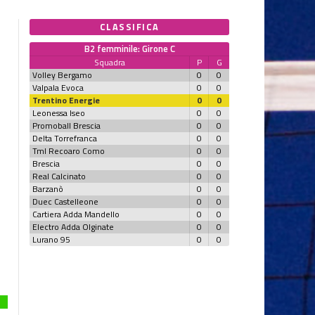
CLASSIFICA
B2 femminile: Girone C
Squadra
P
G
Volley Bergamo
0
0
Valpala Evoca
0
0
Trentino Energie
0
0
Leonessa Iseo
0
0
Promoball Brescia
0
0
Delta Torrefranca
0
0
Tml Recoaro Como
0
0
Brescia
0
0
Real Calcinato
0
0
Barzanò
0
0
Duec Castelleone
0
0
Cartiera Adda Mandello
0
0
Electro Adda Olginate
0
0
Lurano 95
0
0