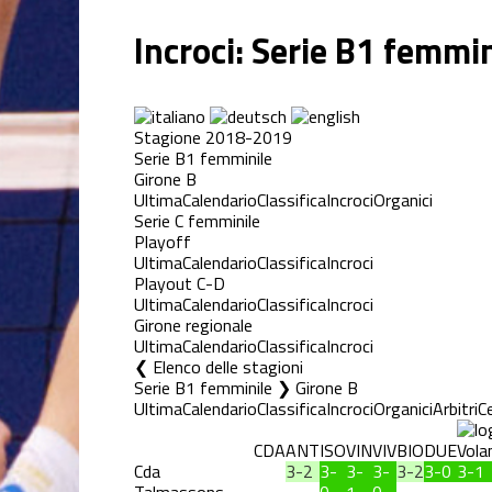
Incroci: Serie B1 femmi
Stagione 2018-2019
Serie B1 femminile
Girone B
Ultima
Calendario
Classifica
Incroci
Organici
Serie C femminile
Playoff
Ultima
Calendario
Classifica
Incroci
Playout C-D
Ultima
Calendario
Classifica
Incroci
Girone regionale
Ultima
Calendario
Classifica
Incroci
Elenco delle stagioni
Serie B1 femminile ❯ Girone B
Ultima
Calendario
Classifica
Incroci
Organici
Arbitri
C
CDA
ANT
ISO
VIN
VIV
BIO
DUE
Cda
3-2
3-
3-
3-
3-2
3-0
3-1