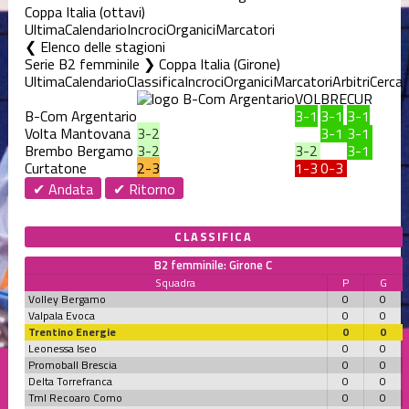
Coppa Italia (ottavi)
Ultima
Calendario
Incroci
Organici
Marcatori
Elenco delle stagioni
Serie B2 femminile ❯ Coppa Italia (Girone)
Ultima
Calendario
Classifica
Incroci
Organici
Marcatori
Arbitri
Cerca
VOL
BRE
CUR
B-Com Argentario
3-1
3-1
3-1
Volta Mantovana
3-2
3-1
3-1
Brembo Bergamo
3-2
3-2
3-1
Curtatone
2-3
1-3
0-3
✔ Andata
✔ Ritorno
CLASSIFICA
B2 femminile: Girone C
Squadra
P
G
Volley Bergamo
0
0
Valpala Evoca
0
0
Trentino Energie
0
0
Leonessa Iseo
0
0
Promoball Brescia
0
0
Delta Torrefranca
0
0
Tml Recoaro Como
0
0