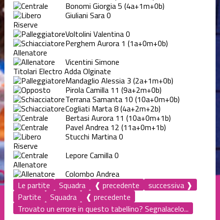
Bonomi Giorgia
5
(4a+1m+0b)
Giuliani Sara
0
Riserve
Voltolini Valentina
0
Perghem Aurora
1
(1a+0m+0b)
Allenatore
Vicentini Simone
Titolari Electro Adda Olginate
Mandaglio Alessia
3
(2a+1m+0b)
Pirola Camilla
11
(9a+2m+0b)
Terrana Samanta
10
(10a+0m+0b)
Cogliati Marta
8
(4a+2m+2b)
Bertasi Aurora
11
(10a+0m+1b)
Pavel Andrea
12
(11a+0m+1b)
Stucchi Martina
0
Riserve
Lepore Camilla
0
Allenatore
Colombo Andrea
Le partite
Squadra
❰ precedente
successiva ❱
Partite
Squadra
❰ precedente
Trovato un errore in questo tabellino? Segnalacelo...