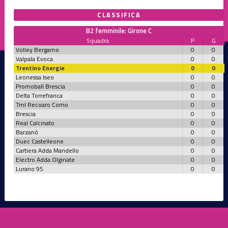
CLASSIFICA
B2 femminile: Girone C
Squadra
P
G
Volley Bergamo
0
0
Valpala Evoca
0
0
Trentino Energie
0
0
Leonessa Iseo
0
0
Promoball Brescia
0
0
Delta Torrefranca
0
0
Tml Recoaro Como
0
0
Brescia
0
0
Real Calcinato
0
0
Barzanò
0
0
Duec Castelleone
0
0
Cartiera Adda Mandello
0
0
Electro Adda Olginate
0
0
Lurano 95
0
0