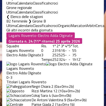
Ultima
Calendario
Classifica
Incroci
Girone regionale
Ultima
Calendario
Classifica
Incroci
Elenco delle stagioni
B2 femminile ❯ Girone B
Ultima
Calendario
Classifica
Incroci
Organici
Marcatori
Arbitri
Cerca
Gli altri incontri della giornata
Giornata n. 24 (11ª ritorno)
25 aprile 2026
Squadre
Ris.
1º
2º
3º
4º
5º
Tot.
Lagaris Rovereto
0
23
16
16
-
-
55
Electro Adda Olginate
3
25
25
25
-
-
75
Tempo
25
23
24
-
-
1h12'
Lagaris Rovereto
Electro Adda Olginate
0-3
Titolari Lagaris Rovereto
Negri Chiara
2
(0a+0m+2b)
Rizzi Martina
12
(10a+0m+2b)
Cokaj Sara
4
(4a+0m+0b)
De Antoni Valentina
9
(9a+0m+0b)
Parise Giada
2
(1a+0m+1b)