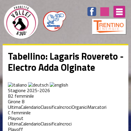
Tabellino: Lagaris Rovereto -
Electro Adda Olginate
Stagione 2025-2026
B2 femminile
Girone B
Ultima
Calendario
Classifica
Incroci
Organici
Marcatori
C femminile
Playout
Ultima
Calendario
Classifica
Incroci
Playoff