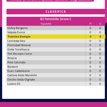
CLASSIFICA
B2 femminile: Girone C
Squadra
P
G
Volley Bergamo
0
0
Valpala Evoca
0
0
Trentino Energie
0
0
Leonessa Iseo
0
0
Promoball Brescia
0
0
Delta Torrefranca
0
0
Tml Recoaro Como
0
0
Brescia
0
0
Real Calcinato
0
0
Barzanò
0
0
Duec Castelleone
0
0
Cartiera Adda Mandello
0
0
Electro Adda Olginate
0
0
Lurano 95
0
0