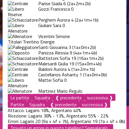
Parise Giada
6
(2a+2m+2b)
Gozzi Francesca
0
Riserve
Perghem Aurora
4
(2a+1m+1b)
Giuliani Sara
0
Allenatore
Vicentini Simone
Titolari Trentino Energie
Santi Giovanna
3
(1a+0m+2b)
Panizza Alessia
9
(4a+1m+4b)
Battistoni Sofia
19
(16a+1m+2b)
Malesardi Giulia
19
(15a+0m+4b)
Baldoni Aurora
4
(1a+2m+1b)
Castellanos Ashanty
1
(1a+0m+0b)
Mattei Sofia
0
Allenatore
Martinez Mario Regulo
Le partite
Squadra
❰ precedente
successiva ❱
Partite
Squadra
❰ precedente
successiva ❱
Attacco: Lagaris 18%, Argentario 40%
Ricezione: Lagaris 38% - 13%, Argentario 55% - 22%
Errori: Lagaris 20 (9a + 4f + 7b), Argentario 19 (7a + 4f + 8b)
Trovato un errore in questo tabellino? Segnalacelo...