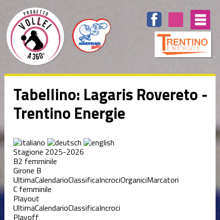
Tabellino: Lagaris Rovereto -
Trentino Energie
Stagione 2025-2026
B2 femminile
Girone B
Ultima
Calendario
Classifica
Incroci
Organici
Marcatori
C femminile
Playout
Ultima
Calendario
Classifica
Incroci
Playoff