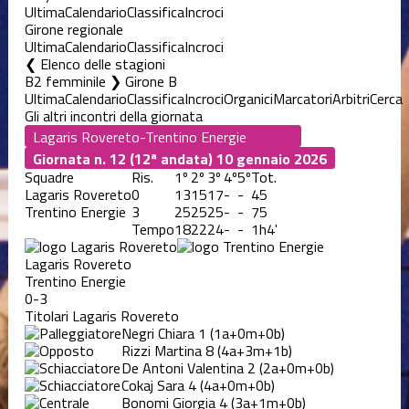
Ultima
Calendario
Classifica
Incroci
Girone regionale
Ultima
Calendario
Classifica
Incroci
Elenco delle stagioni
B2 femminile ❯ Girone B
Ultima
Calendario
Classifica
Incroci
Organici
Marcatori
Arbitri
Cerca
Gli altri incontri della giornata
Giornata n. 12 (12ª andata)
10 gennaio 2026
Squadre
Ris.
1º
2º
3º
4º
5º
Tot.
Lagaris Rovereto
0
13
15
17
-
-
45
Trentino Energie
3
25
25
25
-
-
75
Tempo
18
22
24
-
-
1h4'
Lagaris Rovereto
Trentino Energie
0-3
Titolari Lagaris Rovereto
Negri Chiara
1
(1a+0m+0b)
Rizzi Martina
8
(4a+3m+1b)
De Antoni Valentina
2
(2a+0m+0b)
Cokaj Sara
4
(4a+0m+0b)
Bonomi Giorgia
4
(3a+1m+0b)