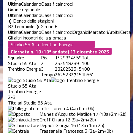
Ultima
Calendario
Classifica
Incroci
Girone regionale
Ultima
Calendario
Classifica
Incroci
Elenco delle stagioni
B2 femminile ❯ Girone B
Ultima
Calendario
Classifica
Incroci
Organici
Marcatori
Arbitri
Cerca
Gli altri incontri della giornata
Giornata n. 10 (10ª andata)
13 dicembre 2025
Squadre
Ris.
1º
2º
3º
4º
5º
Tot.
Studio 55 Ata
2
25
25
18
23
9
100
Trentino Energie
3
23
20
25
25
15
108
Tempo
26
25
23
27
15
1h56'
Studio 55 Ata
Trentino Energie
2-3
Titolari Studio 55 Ata
Tuller Lorena
4
(4a+0m+0b)
Maines d'Acquisto Matilde
17
(13a+2m+2b)
Groff Chiara
12
(8a+2m+2b)
Depaoli Giorgia
16
(13a+1m+2b)
Frassanella Francesca
5
(3a+2m+0b)