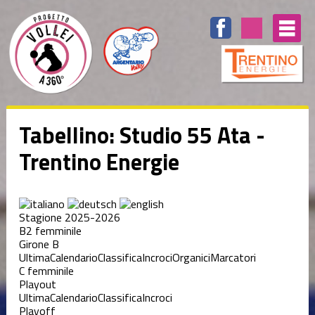
Tabellino: Studio 55 Ata -
Trentino Energie
Stagione 2025-2026
B2 femminile
Girone B
Ultima
Calendario
Classifica
Incroci
Organici
Marcatori
C femminile
Playout
Ultima
Calendario
Classifica
Incroci
Playoff