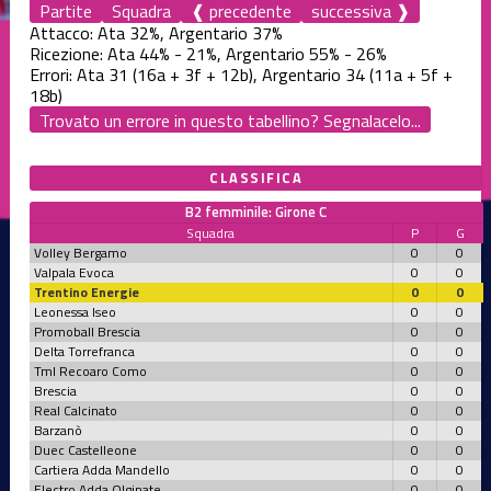
Partite
Squadra
❰ precedente
successiva ❱
Attacco: Ata 32%, Argentario 37%
Ricezione: Ata 44% - 21%, Argentario 55% - 26%
Errori: Ata 31 (16a + 3f + 12b), Argentario 34 (11a + 5f +
18b)
Trovato un errore in questo tabellino? Segnalacelo...
CLASSIFICA
B2 femminile: Girone C
Squadra
P
G
Volley Bergamo
0
0
Valpala Evoca
0
0
Trentino Energie
0
0
Leonessa Iseo
0
0
Promoball Brescia
0
0
Delta Torrefranca
0
0
Tml Recoaro Como
0
0
Brescia
0
0
Real Calcinato
0
0
Barzanò
0
0
Duec Castelleone
0
0
Cartiera Adda Mandello
0
0
Electro Adda Olginate
0
0