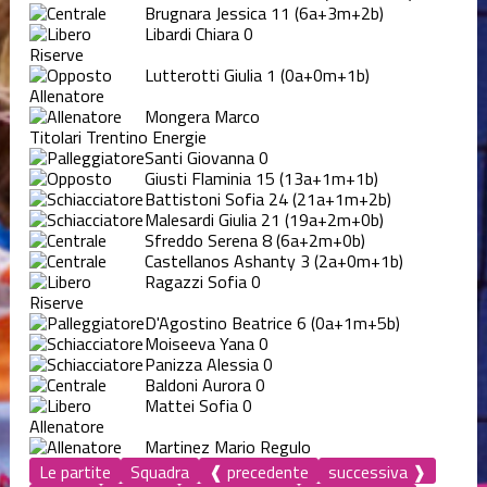
Brugnara Jessica
11
(6a+3m+2b)
Libardi Chiara
0
Riserve
Lutterotti Giulia
1
(0a+0m+1b)
Allenatore
Mongera Marco
Titolari Trentino Energie
Santi Giovanna
0
Giusti Flaminia
15
(13a+1m+1b)
Battistoni Sofia
24
(21a+1m+2b)
Malesardi Giulia
21
(19a+2m+0b)
Sfreddo Serena
8
(6a+2m+0b)
Castellanos Ashanty
3
(2a+0m+1b)
Ragazzi Sofia
0
Riserve
D'Agostino Beatrice
6
(0a+1m+5b)
Moiseeva Yana
0
Panizza Alessia
0
Baldoni Aurora
0
Mattei Sofia
0
Allenatore
Martinez Mario Regulo
Le partite
Squadra
❰ precedente
successiva ❱