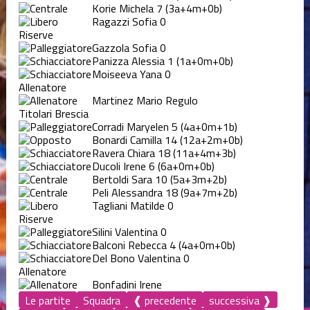
Korie Michela
7
(3a+4m+0b)
Ragazzi Sofia
0
Riserve
Gazzola Sofia
0
Panizza Alessia
1
(1a+0m+0b)
Moiseeva Yana
0
Allenatore
Martinez Mario Regulo
Titolari Brescia
Corradi Maryelen
5
(4a+0m+1b)
Bonardi Camilla
14
(12a+2m+0b)
Ravera Chiara
18
(11a+4m+3b)
Ducoli Irene
6
(6a+0m+0b)
Bertoldi Sara
10
(5a+3m+2b)
Peli Alessandra
18
(9a+7m+2b)
Tagliani Matilde
0
Riserve
Silini Valentina
0
Balconi Rebecca
4
(4a+0m+0b)
Del Bono Valentina
0
Allenatore
Bonfadini Irene
Le partite
Squadra
❰ precedente
successiva ❱