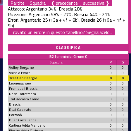
Partite
Squadra
❰ precedente
successiva ❱
Attacco: Argentario 34%, Brescia 28%
Ricezione: Argentario 58% - 27%, Brescia 44% - 21%
Errori: Argentario 25 (13a + 4f + 8b), Brescia 26 (16a + 1f +
9b)
Trovato un errore in questo tabellino? Segnalacelo...
CLASSIFICA
B2 femminile: Girone C
Squadra
P
G
Volley Bergamo
0
0
Valpala Evoca
0
0
Trentino Energie
0
0
Leonessa Iseo
0
0
Promoball Brescia
0
0
Delta Torrefranca
0
0
Tml Recoaro Como
0
0
Brescia
0
0
Real Calcinato
0
0
Barzanò
0
0
Duec Castelleone
0
0
Cartiera Adda Mandello
0
0
Electro Adda Olginate
0
0