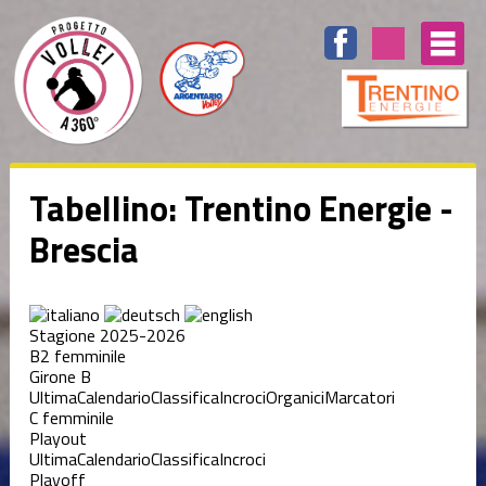
Tabellino: Trentino Energie -
Brescia
Stagione 2025-2026
B2 femminile
Girone B
Ultima
Calendario
Classifica
Incroci
Organici
Marcatori
C femminile
Playout
Ultima
Calendario
Classifica
Incroci
Playoff