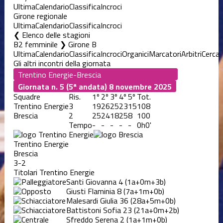
Ultima
Calendario
Classifica
Incroci
Girone regionale
Ultima
Calendario
Classifica
Incroci
Elenco delle stagioni
B2 femminile ❯ Girone B
Ultima
Calendario
Classifica
Incroci
Organici
Marcatori
Arbitri
Cerca
Gli altri incontri della giornata
Giornata n. 5 (5ª andata)
8 novembre 2025
Squadre
Ris.
1º
2º
3º
4º
5º
Tot.
Trentino Energie
3
19
26
25
23
15
108
Brescia
2
25
24
18
25
8
100
Tempo
-
-
-
-
-
0h0'
Trentino Energie
Brescia
3-2
Titolari Trentino Energie
Santi Giovanna
4
(1a+0m+3b)
Giusti Flaminia
8
(7a+1m+0b)
Malesardi Giulia
36
(28a+5m+0b)
Battistoni Sofia
23
(21a+0m+2b)
Sfreddo Serena
2
(1a+1m+0b)