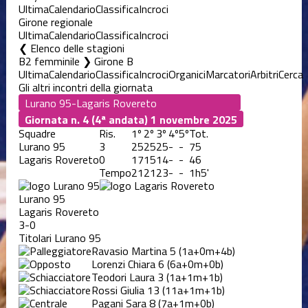
Ultima
Calendario
Classifica
Incroci
Girone regionale
Ultima
Calendario
Classifica
Incroci
Elenco delle stagioni
B2 femminile ❯ Girone B
Ultima
Calendario
Classifica
Incroci
Organici
Marcatori
Arbitri
Cerca
Gli altri incontri della giornata
Giornata n. 4 (4ª andata)
1 novembre 2025
Squadre
Ris.
1º
2º
3º
4º
5º
Tot.
Lurano 95
3
25
25
25
-
-
75
Lagaris Rovereto
0
17
15
14
-
-
46
Tempo
21
21
23
-
-
1h5'
Lurano 95
Lagaris Rovereto
3-0
Titolari Lurano 95
Ravasio Martina
5
(1a+0m+4b)
Lorenzi Chiara
6
(6a+0m+0b)
Teodori Laura
3
(1a+1m+1b)
Rossi Giulia
13
(11a+1m+1b)
Pagani Sara
8
(7a+1m+0b)