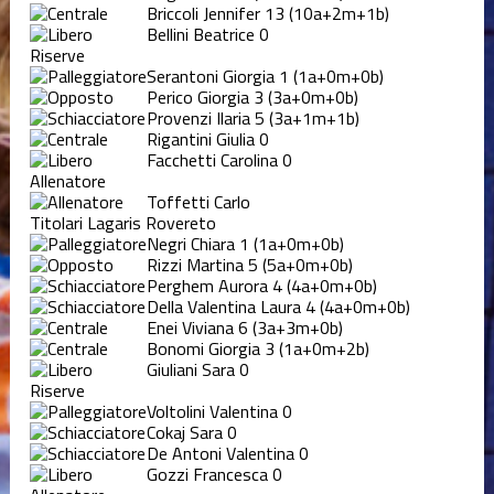
Briccoli Jennifer
13
(10a+2m+1b)
Bellini Beatrice
0
Riserve
Serantoni Giorgia
1
(1a+0m+0b)
Perico Giorgia
3
(3a+0m+0b)
Provenzi Ilaria
5
(3a+1m+1b)
Rigantini Giulia
0
Facchetti Carolina
0
Allenatore
Toffetti Carlo
Titolari Lagaris Rovereto
Negri Chiara
1
(1a+0m+0b)
Rizzi Martina
5
(5a+0m+0b)
Perghem Aurora
4
(4a+0m+0b)
Della Valentina Laura
4
(4a+0m+0b)
Enei Viviana
6
(3a+3m+0b)
Bonomi Giorgia
3
(1a+0m+2b)
Giuliani Sara
0
Riserve
Voltolini Valentina
0
Cokaj Sara
0
De Antoni Valentina
0
Gozzi Francesca
0