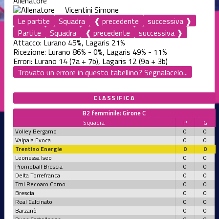
Allenatore
Vicentini Simone
Le partite
Squadra
❰ precedente
successiva ❱
Partite
Squadra
❰ precedente
successiva ❱
Attacco: Lurano 45%, Lagaris 21%
Ricezione: Lurano 86% - 0%, Lagaris 49% - 11%
Errori: Lurano 14 (7a + 7b), Lagaris 12 (9a + 3b)
Trovato un errore in questo tabellino? Segnalacelo...
CLASSIFICA
B2 femminile: Girone C
Squadra
P
G
Volley Bergamo
0
0
Valpala Evoca
0
0
Trentino Energie
0
0
Leonessa Iseo
0
0
Promoball Brescia
0
0
Delta Torrefranca
0
0
Tml Recoaro Como
0
0
Brescia
0
0
Real Calcinato
0
0
Barzanò
0
0