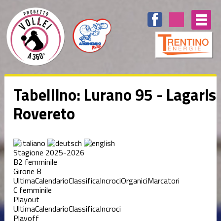
Tabellino: Lurano 95 - Lagaris
Rovereto
Stagione 2025-2026
B2 femminile
Girone B
Ultima
Calendario
Classifica
Incroci
Organici
Marcatori
C femminile
Playout
Ultima
Calendario
Classifica
Incroci
Playoff