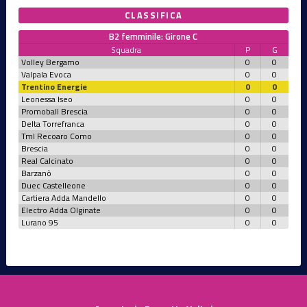
CLASSIFICA
B2 femminile: Girone C
Squadra
P
G
Volley Bergamo
0
0
Valpala Evoca
0
0
Trentino Energie
0
0
Leonessa Iseo
0
0
Promoball Brescia
0
0
Delta Torrefranca
0
0
Tml Recoaro Como
0
0
Brescia
0
0
Real Calcinato
0
0
Barzanò
0
0
Duec Castelleone
0
0
Cartiera Adda Mandello
0
0
Electro Adda Olginate
0
0
Lurano 95
0
0