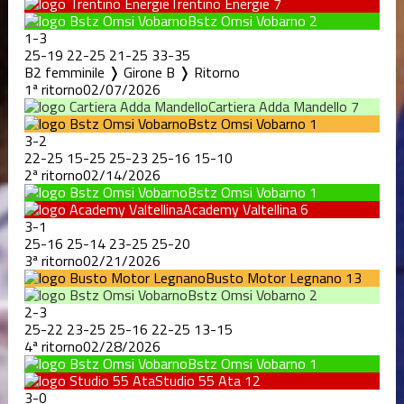
Trentino Energie
7
Bstz Omsi Vobarno
2
1
-
3
25
-
19
22
-
25
21
-
25
33
-
35
B2 femminile ❭ Girone B ❭ Ritorno
1ª ritorno
02/07/2026
Cartiera Adda Mandello
7
Bstz Omsi Vobarno
1
3
-
2
22
-
25
15
-
25
25
-
23
25
-
16
15
-
10
2ª ritorno
02/14/2026
Bstz Omsi Vobarno
1
Academy Valtellina
6
3
-
1
25
-
16
25
-
14
23
-
25
25
-
20
3ª ritorno
02/21/2026
Busto Motor Legnano
13
Bstz Omsi Vobarno
2
2
-
3
25
-
22
23
-
25
25
-
16
22
-
25
13
-
15
4ª ritorno
02/28/2026
Bstz Omsi Vobarno
1
Studio 55 Ata
12
3
-
0