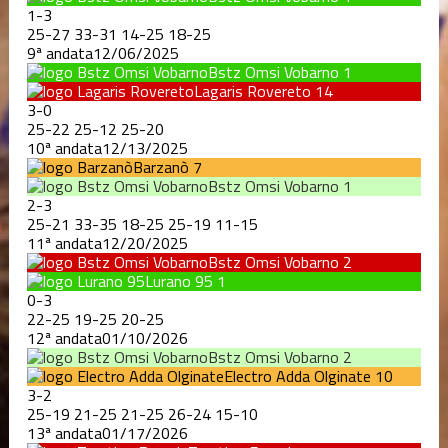
1
-
3
25
-
27
33
-
31
14
-
25
18
-
25
9ª andata
12/06/2025
Bstz Omsi Vobarno
1
Lagaris Rovereto
14
3
-
0
25
-
22
25
-
12
25
-
20
10ª andata
12/13/2025
Barzanò
7
Bstz Omsi Vobarno
1
2
-
3
25
-
21
33
-
35
18
-
25
25
-
19
11
-
15
11ª andata
12/20/2025
Bstz Omsi Vobarno
2
Lurano 95
1
0
-
3
22
-
25
19
-
25
20
-
25
12ª andata
01/10/2026
Bstz Omsi Vobarno
2
Electro Adda Olginate
10
3
-
2
25
-
19
21
-
25
21
-
25
26
-
24
15
-
10
13ª andata
01/17/2026