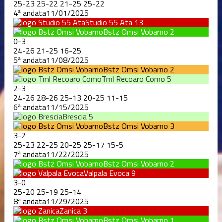
25
-
23
25
-
22
21
-
25
25
-
22
4ª andata
11/01/2025
Studio 55 Ata
13
Bstz Omsi Vobarno
2
0
-
3
24
-
26
21
-
25
16
-
25
5ª andata
11/08/2025
Bstz Omsi Vobarno
2
Tml Recoaro Como
5
2
-
3
24
-
26
28
-
26
25
-
13
20
-
25
11
-
15
6ª andata
11/15/2025
Brescia
5
Bstz Omsi Vobarno
3
3
-
2
25
-
23
22
-
25
20
-
25
25
-
17
15
-
5
7ª andata
11/22/2025
Bstz Omsi Vobarno
2
Valpala Evoca
9
3
-
0
25
-
20
25
-
19
25
-
14
8ª andata
11/29/2025
Zanica
3
Bstz Omsi Vobarno
1