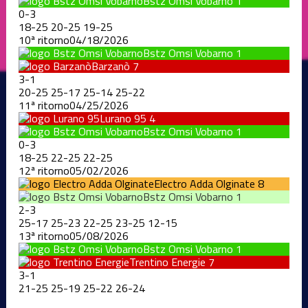
Bstz Omsi Vobarno
1
0
-
3
18
-
25
20
-
25
19
-
25
10ª ritorno
04/18/2026
Bstz Omsi Vobarno
1
Barzanò
7
3
-
1
20
-
25
25
-
17
25
-
14
25
-
22
11ª ritorno
04/25/2026
Lurano 95
4
Bstz Omsi Vobarno
1
0
-
3
18
-
25
22
-
25
22
-
25
12ª ritorno
05/02/2026
Electro Adda Olginate
8
Bstz Omsi Vobarno
1
2
-
3
25
-
17
25
-
23
22
-
25
23
-
25
12
-
15
13ª ritorno
05/08/2026
Bstz Omsi Vobarno
1
Trentino Energie
7
3
-
1
21
-
25
25
-
19
25
-
22
26
-
24