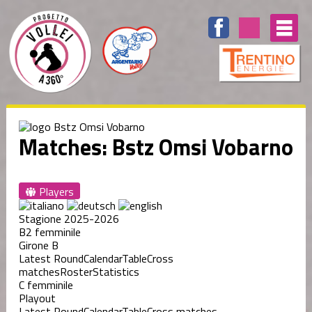
Matches: Bstz Omsi Vobarno
Players
Stagione 2025-2026
B2 femminile
Girone B
Latest Round
Calendar
Table
Cross
matches
Roster
Statistics
C femminile
Playout
Latest Round
Calendar
Table
Cross matches