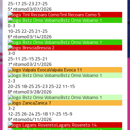
25
-
17
25
-
23
27
-
25
5ª ritorno
03/07/2026
Tml Recoaro Como
5
Bstz Omsi Vobarno
1
0
-
3
10
-
25
22
-
25
21
-
25
6ª ritorno
03/14/2026
Bstz Omsi Vobarno
1
Brescia
2
3
-
0
25
-
11
25
-
15
25
-
21
7ª ritorno
03/21/2026
Valpala Evoca
11
Bstz Omsi Vobarno
1
2
-
3
20
-
25
18
-
25
25
-
23
25
-
22
11
-
15
8ª ritorno
03/28/2026
Bstz Omsi Vobarno
1
Zanica
7
3
-
2
12
-
25
26
-
24
25
-
18
17
-
25
15
-
9
9ª ritorno
04/11/2026
Lagaris Rovereto
14