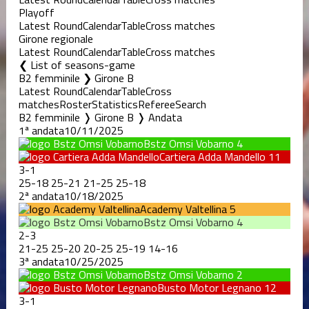
Playoff
Latest Round
Calendar
Table
Cross matches
Girone regionale
Latest Round
Calendar
Table
Cross matches
List of seasons-game
B2 femminile ❯ Girone B
Latest Round
Calendar
Table
Cross
matches
Roster
Statistics
Referee
Search
B2 femminile ❭ Girone B ❭ Andata
1ª andata
10/11/2025
Bstz Omsi Vobarno
4
Cartiera Adda Mandello
11
3
-
1
25
-
18
25
-
21
21
-
25
25
-
18
2ª andata
10/18/2025
Academy Valtellina
5
Bstz Omsi Vobarno
4
2
-
3
21
-
25
25
-
20
20
-
25
25
-
19
14
-
16
3ª andata
10/25/2025
Bstz Omsi Vobarno
2
Busto Motor Legnano
12
3
-
1