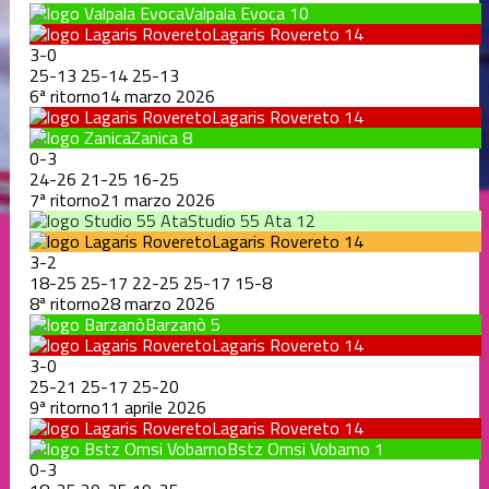
Valpala Evoca
10
Lagaris Rovereto
14
3
-
0
25
-
13
25
-
14
25
-
13
6ª ritorno
14 marzo 2026
Lagaris Rovereto
14
Zanica
8
0
-
3
24
-
26
21
-
25
16
-
25
7ª ritorno
21 marzo 2026
Studio 55 Ata
12
Lagaris Rovereto
14
3
-
2
18
-
25
25
-
17
22
-
25
25
-
17
15
-
8
8ª ritorno
28 marzo 2026
Barzanò
5
Lagaris Rovereto
14
3
-
0
25
-
21
25
-
17
25
-
20
9ª ritorno
11 aprile 2026
Lagaris Rovereto
14
Bstz Omsi Vobarno
1
0
-
3