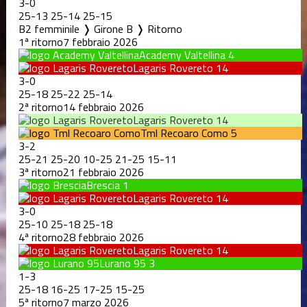
3
-
0
25
-
13
25
-
14
25
-
15
B2 femminile ❭ Girone B ❭ Ritorno
1ª ritorno
7 febbraio 2026
Academy Valtellina
4
Lagaris Rovereto
14
3
-
0
25
-
18
25
-
22
25
-
14
2ª ritorno
14 febbraio 2026
Lagaris Rovereto
14
Tml Recoaro Como
5
3
-
2
25
-
21
25
-
20
10
-
25
21
-
25
15
-
11
3ª ritorno
21 febbraio 2026
Brescia
1
Lagaris Rovereto
14
3
-
0
25
-
10
25
-
18
25
-
18
4ª ritorno
28 febbraio 2026
Lagaris Rovereto
14
Lurano 95
3
1
-
3
25
-
18
16
-
25
17
-
25
15
-
25
5ª ritorno
7 marzo 2026