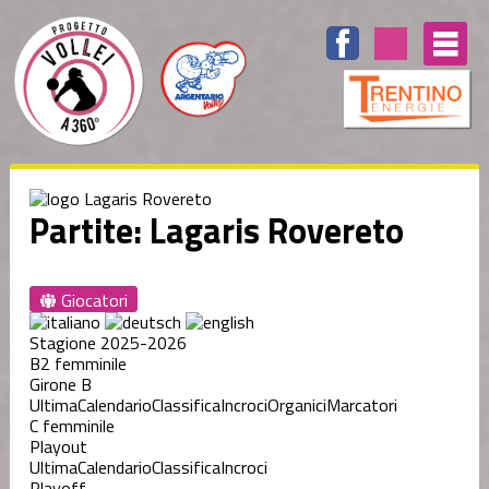
Partite: Lagaris Rovereto
Giocatori
Stagione 2025-2026
B2 femminile
Girone B
Ultima
Calendario
Classifica
Incroci
Organici
Marcatori
C femminile
Playout
Ultima
Calendario
Classifica
Incroci
Playoff