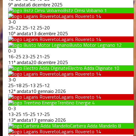
9ª andata
6 dicembre 2025
Bstz Omsi Vobarno
1
Lagaris Rovereto
14
3
-
0
25
-
22
25
-
12
25
-
20
10ª andata
13 dicembre 2025
Lagaris Rovereto
14
Busto Motor Legnano
12
0
-
3
16
-
25
23
-
25
21
-
25
11ª andata
20 dicembre 2025
Electro Adda Olginate
10
Lagaris Rovereto
14
3
-
0
25
-
18
25
-
13
25
-
12
12ª andata
10 gennaio 2026
Lagaris Rovereto
14
Trentino Energie
4
0
-
3
13
-
25
15
-
25
17
-
25
13ª andata
17 gennaio 2026
Cartiera Adda Mandello
8
Lagaris Rovereto
14