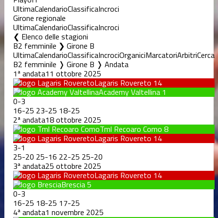
Ultima
Calendario
Classifica
Incroci
Girone regionale
Ultima
Calendario
Classifica
Incroci
Elenco delle stagioni
B2 femminile ❯ Girone B
Ultima
Calendario
Classifica
Incroci
Organici
Marcatori
Arbitri
Cerca
B2 femminile ❭ Girone B ❭ Andata
1ª andata
11 ottobre 2025
Lagaris Rovereto
14
Academy Valtellina
1
0
-
3
16
-
25
23
-
25
18
-
25
2ª andata
18 ottobre 2025
Tml Recoaro Como
8
Lagaris Rovereto
14
3
-
1
25
-
20
25
-
16
22
-
25
25
-
20
3ª andata
25 ottobre 2025
Lagaris Rovereto
14
Brescia
5
0
-
3
16
-
25
18
-
25
17
-
25
4ª andata
1 novembre 2025