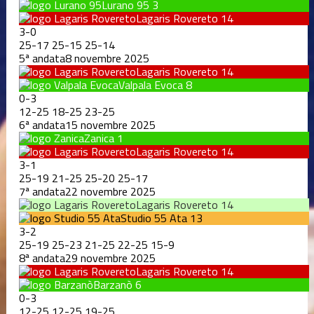
Lurano 95
3
Lagaris Rovereto
14
3
-
0
25
-
17
25
-
15
25
-
14
5ª andata
8 novembre 2025
Lagaris Rovereto
14
Valpala Evoca
8
0
-
3
12
-
25
18
-
25
23
-
25
6ª andata
15 novembre 2025
Zanica
1
Lagaris Rovereto
14
3
-
1
25
-
19
21
-
25
25
-
20
25
-
17
7ª andata
22 novembre 2025
Lagaris Rovereto
14
Studio 55 Ata
13
3
-
2
25
-
19
25
-
23
21
-
25
22
-
25
15
-
9
8ª andata
29 novembre 2025
Lagaris Rovereto
14
Barzanò
6
0
-
3
12
-
25
12
-
25
19
-
25