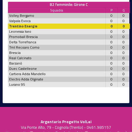
B2 femminile: Girone C
Squadra
P
G
Volley Bergamo
0
0
Valpala Evoca
0
0
Trentino Energie
0
0
Leonessa Iseo
0
0
Promoball Brescia
0
0
Delta Torrefranca
0
0
Tml Recoaro Como
0
0
Brescia
0
0
Real Calcinato
0
0
Barzanò
0
0
Duec Castelleone
0
0
Cartiera Adda Mandello
0
0
Electro Adda Olginate
0
0
Lurano 95
0
0
Argentario Progetto VolLei
Via Ponte Alto, 79 - Cognola (Trento) - 0461.985157