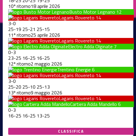
18
-
25
20
-
25
19
-
25
10ª ritorno
18 aprile 2026
Busto Motor Legnano
12
Lagaris Rovereto
14
3
-
0
25
-
19
25
-
21
25
-
15
11ª ritorno
25 aprile 2026
Lagaris Rovereto
14
Electro Adda Olginate
7
0
-
3
23
-
25
16
-
25
16
-
25
12ª ritorno
2 maggio 2026
Trentino Energie
6
Lagaris Rovereto
14
3
-
0
25
-
20
25
-
10
25
-
13
13ª ritorno
9 maggio 2026
Lagaris Rovereto
14
Cartiera Adda Mandello
6
0
-
3
16
-
25
16
-
25
13
-
25
CLASSIFICA