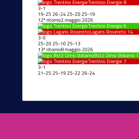
Trentino Energie
8
3
-
1
19
-
25
26
-
24
25
-
20
25
-
19
12ª ritorno
2 maggio 2026
Trentino Energie
6
Lagaris Rovereto
14
3
-
0
25
-
20
25
-
10
25
-
13
13ª ritorno
8 maggio 2026
Bstz Omsi Vobarno
1
Trentino Energie
7
3
-
1
21
-
25
25
-
19
25
-
22
26
-
24