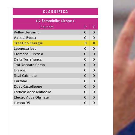
CLASSIFICA
B2 femminile: Girone C
Squadra
P
G
Volley Bergamo
0
0
Valpala Evoca
0
0
Trentino Energie
0
0
Leonessa Iseo
0
0
Promoball Brescia
0
0
Delta Torrefranca
0
0
Tml Recoaro Como
0
0
Brescia
0
0
Real Calcinato
0
0
Barzanò
0
0
Duec Castelleone
0
0
Cartiera Adda Mandello
0
0
Electro Adda Olginate
0
0
Lurano 95
0
0