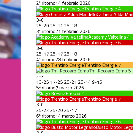
2ª ritorno
14 febbraio 2026
Trentino Energie
4
Cartiera Adda Man
3
-
0
25
-
20
25
-
11
25
-
18
3ª ritorno
21 febbraio 2026
Academy Valtellina
4
Trentino Energie
6
3
-
0
25
-
17
25
-
17
25
-
18
4ª ritorno
28 febbraio 2026
Trentino Energie
7
Tml Recoaro Como
5
2
-
3
13
-
25
17
-
25
25
-
21
25
-
14
9
-
15
5ª ritorno
7 marzo 2026
Brescia
2
Trentino Energie
7
3
-
0
25
-
22
25
-
20
25
-
17
6ª ritorno
14 marzo 2026
Trentino Energie
6
Busto Motor Leg
3
-
0