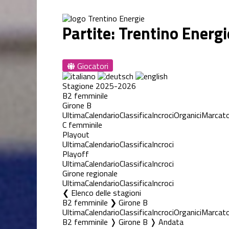
Partite: Trentino Energi
Giocatori
Stagione 2025-2026
B2 femminile
Girone B
Ultima
Calendario
Classifica
Incroci
Organici
Marcato
C femminile
Playout
Ultima
Calendario
Classifica
Incroci
Playoff
Ultima
Calendario
Classifica
Incroci
Girone regionale
Ultima
Calendario
Classifica
Incroci
Elenco delle stagioni
B2 femminile ❯ Girone B
Ultima
Calendario
Classifica
Incroci
Organici
Marcato
B2 femminile ❭ Girone B ❭ Andata