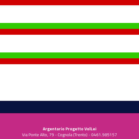
Argentario Progetto VolLei
Via Ponte Alto, 79 - Cognola (Trento) - 0461.985157