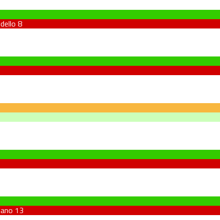
dello
8
nano
13