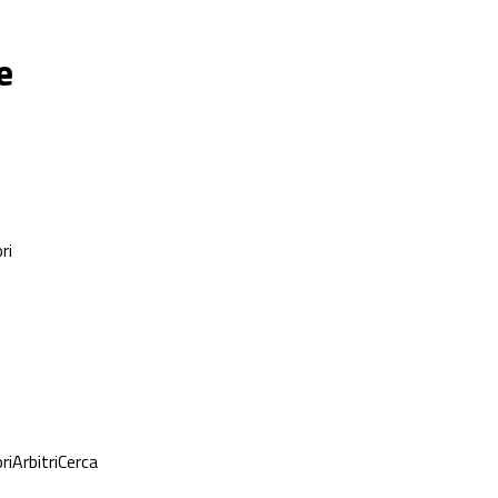
e
ri
ri
Arbitri
Cerca