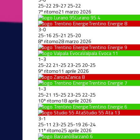
25
-
22
29
-
27
25
-
22
7ª ritorno
21 marzo 2026
Lurano 95
4
Trentino Energie
8
3
-
0
25
-
16
25
-
21
25
-
20
8ª ritorno
28 marzo 2026
Trentino Energie
9
Valpala Evoca
11
1
-
3
25
-
22
21
-
25
23
-
25
20
-
25
9ª ritorno
11 aprile 2026
Zanica
8
Trentino Energie
7
1
-
3
25
-
21
15
-
25
23
-
25
22
-
25
10ª ritorno
18 aprile 2026
Trentino Energie
6
Studio 55 Ata
13
3
-
1
25
-
11
23
-
25
25
-
19
26
-
24
11ª ritorno
25 aprile 2026
Barzanò
6