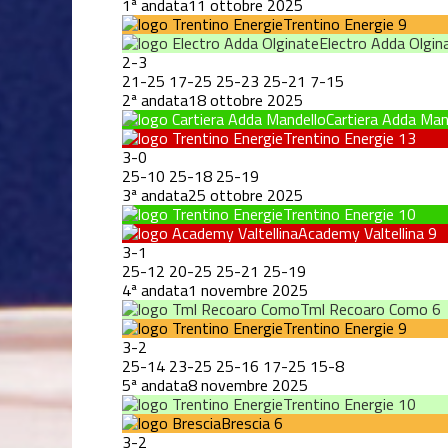
1ª andata
11 ottobre 2025
Trentino Energie
9
Electro Adda Olgin
2
-
3
21
-
25
17
-
25
25
-
23
25
-
21
7
-
15
2ª andata
18 ottobre 2025
Cartiera Adda Man
Trentino Energie
13
3
-
0
25
-
10
25
-
18
25
-
19
3ª andata
25 ottobre 2025
Trentino Energie
10
Academy Valtellina
9
3
-
1
25
-
12
20
-
25
25
-
21
25
-
19
4ª andata
1 novembre 2025
Tml Recoaro Como
6
Trentino Energie
9
3
-
2
25
-
14
23
-
25
25
-
16
17
-
25
15
-
8
5ª andata
8 novembre 2025
Trentino Energie
10
Brescia
6
3
-
2