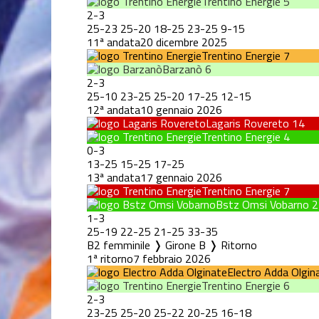
Trentino Energie
5
2
-
3
25
-
23
25
-
20
18
-
25
23
-
25
9
-
15
11ª andata
20 dicembre 2025
Trentino Energie
7
Barzanò
6
2
-
3
25
-
10
23
-
25
25
-
20
17
-
25
12
-
15
12ª andata
10 gennaio 2026
Lagaris Rovereto
14
Trentino Energie
4
0
-
3
13
-
25
15
-
25
17
-
25
13ª andata
17 gennaio 2026
Trentino Energie
7
Bstz Omsi Vobarno
2
1
-
3
25
-
19
22
-
25
21
-
25
33
-
35
B2 femminile ❭ Girone B ❭ Ritorno
1ª ritorno
7 febbraio 2026
Electro Adda Olgin
Trentino Energie
6
2
-
3
23
-
25
25
-
20
25
-
22
20
-
25
16
-
18