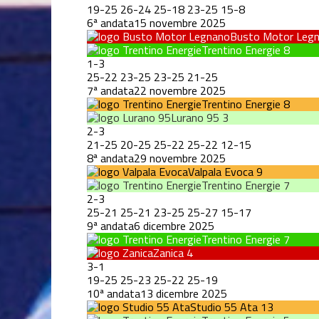
19
-
25
26
-
24
25
-
18
23
-
25
15
-
8
6ª andata
15 novembre 2025
Busto Motor Leg
Trentino Energie
8
1
-
3
25
-
22
23
-
25
23
-
25
21
-
25
7ª andata
22 novembre 2025
Trentino Energie
8
Lurano 95
3
2
-
3
21
-
25
20
-
25
25
-
22
25
-
22
12
-
15
8ª andata
29 novembre 2025
Valpala Evoca
9
Trentino Energie
7
2
-
3
25
-
21
25
-
21
23
-
25
25
-
27
15
-
17
9ª andata
6 dicembre 2025
Trentino Energie
7
Zanica
4
3
-
1
19
-
25
25
-
23
25
-
22
25
-
19
10ª andata
13 dicembre 2025
Studio 55 Ata
13