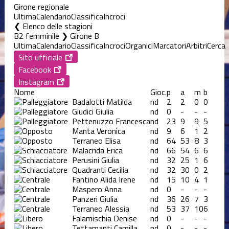
Girone regionale
Ultima
Calendario
Classifica
Incroci
Elenco delle stagioni
B2 femminile ❯ Girone B
Ultima
Calendario
Classifica
Incroci
Organici
Marcatori
Arbitri
Cerca
Sito ufficiale
Facebook
Instagram
Nome
Gioc.
p
a
m
b
Badalotti Matilda
nd
2
2
0
0
Giudici Giulia
nd
0
-
-
-
Pettenuzzo Francesca
nd
23
9
9
5
Manta Veronica
nd
9
6
1
2
Terraneo Elisa
nd
64
53
8
3
Malacrida Erica
nd
66
54
6
6
Perusini Giulia
nd
32
25
1
6
Quadranti Cecilia
nd
32
30
0
2
Fantino Alida Irene
nd
15
10
4
1
Maspero Anna
nd
0
-
-
-
Panzeri Giulia
nd
36
26
7
3
Terraneo Alessia
nd
53
37
10
6
Falamischia Denise
nd
0
-
-
-
Tettamanti Camilla
nd
0
-
-
-