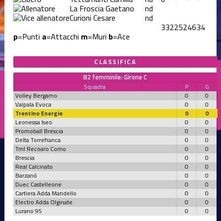
La Froscia Gaetano
nd
Curioni Cesare
nd
332
252
46
34
p
=Punti
a
=Attacchi
m
=Muri
b
=Ace
CLASSIFICA
B2 femminile: Girone C
Squadra
P
G
Volley Bergamo
0
0
Valpala Evoca
0
0
Trentino Energie
0
0
Leonessa Iseo
0
0
Promoball Brescia
0
0
Delta Torrefranca
0
0
Tml Recoaro Como
0
0
Brescia
0
0
Real Calcinato
0
0
Barzanò
0
0
Duec Castelleone
0
0
Cartiera Adda Mandello
0
0
Electro Adda Olginate
0
0
Lurano 95
0
0