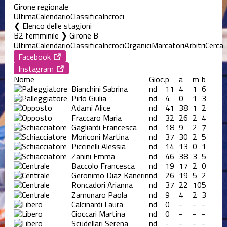
Girone regionale
Ultima
Calendario
Classifica
Incroci
Elenco delle stagioni
B2 femminile ❯ Girone B
Ultima
Calendario
Classifica
Incroci
Organici
Marcatori
Arbitri
Cerca
Facebook
Instagram
Nome
Gioc.
p
a
m
b
Bianchini Sabrina
nd
11
4
1
6
Pirlo Giulia
nd
4
0
1
3
Adami Alice
nd
41
38
1
2
Fraccaro Maria
nd
32
26
2
4
Gagliardi Francesca
nd
18
9
2
7
Moriconi Martina
nd
37
30
2
5
Piccinelli Alessia
nd
14
13
0
1
Zanini Emma
nd
46
38
3
5
Baccolo Francesca
nd
19
17
2
0
Geronimo Diaz Kanerin
nd
26
19
5
2
Roncadori Arianna
nd
37
22
10
5
Zamunaro Paola
nd
9
4
2
3
Calcinardi Laura
nd
0
-
-
-
Cioccari Martina
nd
0
-
-
-
Scudellari Serena
nd
-
-
-
-