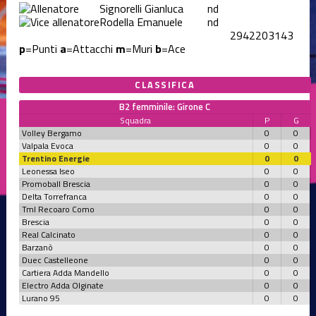
Signorelli Gianluca
nd
Rodella Emanuele
nd
294
220
31
43
p
=Punti
a
=Attacchi
m
=Muri
b
=Ace
CLASSIFICA
B2 femminile: Girone C
Squadra
P
G
Volley Bergamo
0
0
Valpala Evoca
0
0
Trentino Energie
0
0
Leonessa Iseo
0
0
Promoball Brescia
0
0
Delta Torrefranca
0
0
Tml Recoaro Como
0
0
Brescia
0
0
Real Calcinato
0
0
Barzanò
0
0
Duec Castelleone
0
0
Cartiera Adda Mandello
0
0
Electro Adda Olginate
0
0
Lurano 95
0
0