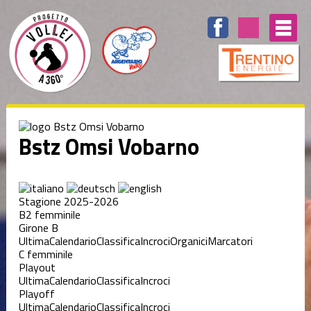
Bstz Omsi Vobarno
Stagione 2025-2026
B2 femminile
Girone B
Ultima
Calendario
Classifica
Incroci
Organici
Marcatori
C femminile
Playout
Ultima
Calendario
Classifica
Incroci
Playoff
Ultima
Calendario
Classifica
Incroci