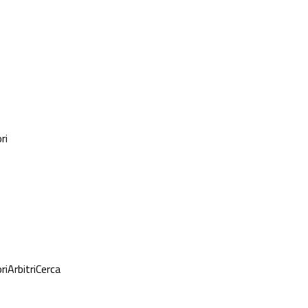
ri
ri
Arbitri
Cerca