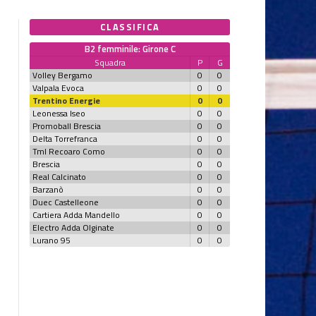
CLASSIFICA
B2 femminile: Girone C
Squadra
P
G
Volley Bergamo
0
0
Valpala Evoca
0
0
Trentino Energie
0
0
Leonessa Iseo
0
0
Promoball Brescia
0
0
Delta Torrefranca
0
0
Tml Recoaro Como
0
0
Brescia
0
0
Real Calcinato
0
0
Barzanò
0
0
Duec Castelleone
0
0
Cartiera Adda Mandello
0
0
Electro Adda Olginate
0
0
Lurano 95
0
0