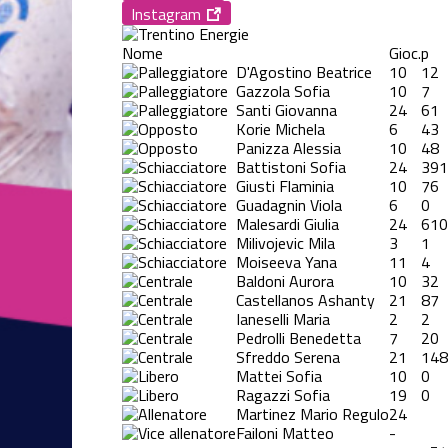
Instagram
Nome
Gioc.
p
D'Agostino Beatrice
10
12
Gazzola Sofia
10
7
Santi Giovanna
24
61
Korie Michela
6
43
Panizza Alessia
10
48
Battistoni Sofia
24
391
Giusti Flaminia
10
76
Guadagnin Viola
6
0
Malesardi Giulia
24
610
Milivojevic Mila
3
1
Moiseeva Yana
11
4
Baldoni Aurora
10
32
Castellanos Ashanty
21
87
Ianeselli Maria
2
2
Pedrolli Benedetta
7
20
Sfreddo Serena
21
148
Mattei Sofia
10
0
Ragazzi Sofia
19
0
Martinez Mario Regulo
24
Failoni Matteo
-