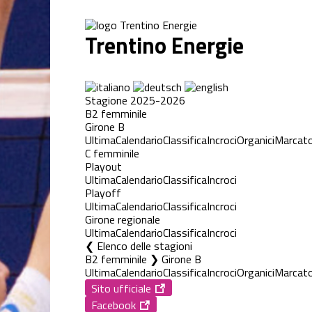
Trentino Energie
Stagione 2025-2026
B2 femminile
Girone B
Ultima
Calendario
Classifica
Incroci
Organici
Marcato
C femminile
Playout
Ultima
Calendario
Classifica
Incroci
Playoff
Ultima
Calendario
Classifica
Incroci
Girone regionale
Ultima
Calendario
Classifica
Incroci
Elenco delle stagioni
B2 femminile ❯ Girone B
Ultima
Calendario
Classifica
Incroci
Organici
Marcato
Sito ufficiale
Facebook