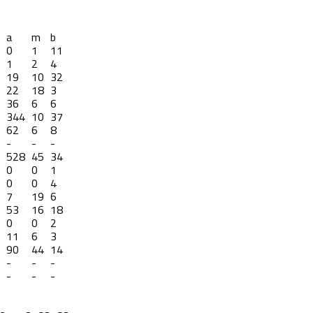
a
m
b
0
1
11
1
2
4
19
10
32
22
18
3
36
6
6
344
10
37
62
6
8
-
-
-
528
45
34
0
0
1
0
0
4
7
19
6
53
16
18
0
0
2
11
6
3
90
44
14
-
-
-
-
-
-