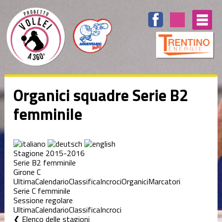
Organici squadre Serie B2
femminile
Stagione 2015-2016
Serie B2 femminile
Girone C
Ultima
Calendario
Classifica
Incroci
Organici
Marcatori
Serie C femminile
Sessione regolare
Ultima
Calendario
Classifica
Incroci
Elenco delle stagioni