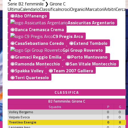
Serie B2 femminile ❯ Girone C
Ultima
Calendario
Classifica
Incroci
Organici
Marcatori
Arbitri
Cerca
Abo Offanengo
Assicuritas Argentario
Banca Cremasca Crema
C9 Pregis Arco
CasaSebastiano Coredo
Extend Tombolo
Gpi Group Rovereto
Gramsci Reggio Emilia
Porto Mantovano
Ramonda Montecchio
San Vitale Montecchio
Spakka Volley
Team 2007 Galliera
Torri Quartesolo
CLASSIFICA
B2 femminile: Girone C
Squadra
P
G
Volley Bergamo
0
0
Valpala Evoca
0
0
Trentino Energie
0
0
Leonessa Iseo
0
0