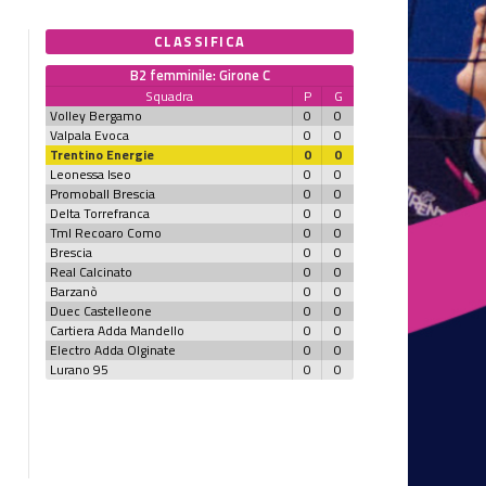
CLASSIFICA
B2 femminile: Girone C
Squadra
P
G
Volley Bergamo
0
0
Valpala Evoca
0
0
Trentino Energie
0
0
Leonessa Iseo
0
0
Promoball Brescia
0
0
Delta Torrefranca
0
0
Tml Recoaro Como
0
0
Brescia
0
0
Real Calcinato
0
0
Barzanò
0
0
Duec Castelleone
0
0
Cartiera Adda Mandello
0
0
Electro Adda Olginate
0
0
Lurano 95
0
0