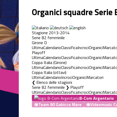
Organici squadre Serie
Stagione 2013-2014
Serie B2 femminile
Girone D
Ultima
Calendario
Classifica
Incroci
Organici
Marcato
Playoff
Ultima
Calendario
Classifica
Incroci
Organici
Marcato
Coppa Italia (Girone)
Ultima
Calendario
Classifica
Incroci
Organici
Marcato
Coppa Italia (ottavi)
Ultima
Calendario
Incroci
Organici
Marcatori
Elenco delle stagioni
Serie B2 femminile ❯ Playoff
Ultima
Calendario
Classifica
Incroci
Organici
Marcato
B-Com Argentario
Team 80 Gabicce Mare
Videomusic C