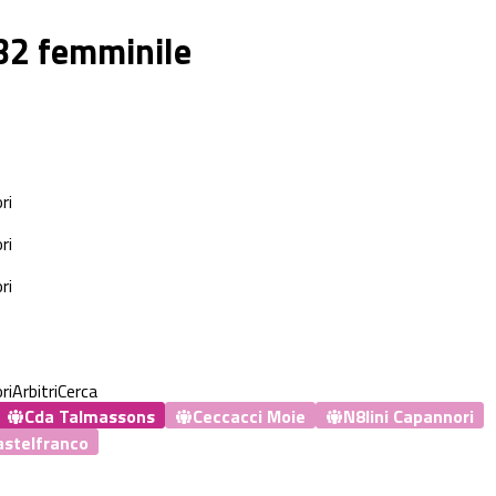
 B2 femminile
ri
ri
ri
ri
Arbitri
Cerca
Cda Talmassons
Ceccacci Moie
N8lini Capannori
astelfranco