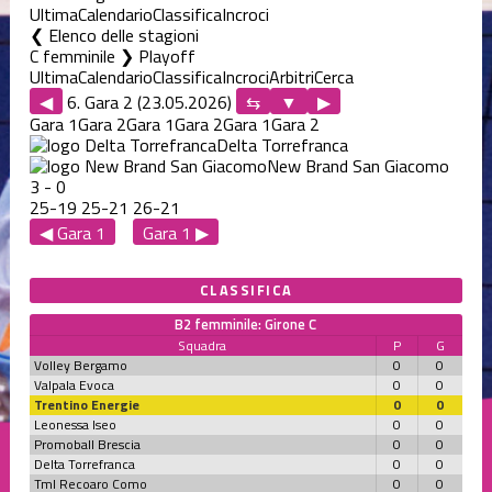
Ultima
Calendario
Classifica
Incroci
Elenco delle stagioni
C femminile ❯ Playoff
Ultima
Calendario
Classifica
Incroci
Arbitri
Cerca
◀
6. Gara 2 (23.05.2026)
▶
Gara 1
Gara 2
Gara 1
Gara 2
Gara 1
Gara 2
Delta Torrefranca
New Brand San Giacomo
3
-
0
25
-
19
25
-
21
26
-
21
◀ Gara 1
Gara 1 ▶
CLASSIFICA
B2 femminile: Girone C
Squadra
P
G
Volley Bergamo
0
0
Valpala Evoca
0
0
Trentino Energie
0
0
Leonessa Iseo
0
0
Promoball Brescia
0
0
Delta Torrefranca
0
0
Tml Recoaro Como
0
0