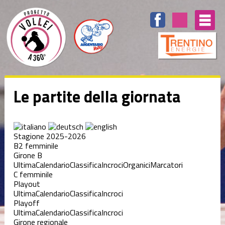
Le partite della giornata
Stagione 2025-2026
B2 femminile
Girone B
Ultima
Calendario
Classifica
Incroci
Organici
Marcatori
C femminile
Playout
Ultima
Calendario
Classifica
Incroci
Playoff
Ultima
Calendario
Classifica
Incroci
Girone regionale