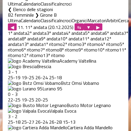
Ultima
Calendario
Classifica
Incroci
Elenco delle stagioni
B2 femminile ❯ Girone B
Ultima
Calendario
Classifica
Incroci
Organici
Marcatori
Arbitri
Cerca
◀
11. 11ª andata (20.12.2025)
▶
1ª andata
2ª andata
3ª andata
4ª andata
5ª andata
6ª andata
7ª
andata
8ª andata
9ª andata
10ª andata
11ª andata
12ª
andata
13ª andata
1ª ritorno
2ª ritorno
3ª ritorno
4ª ritorno
5ª
ritorno
6ª ritorno
7ª ritorno
8ª ritorno
9ª ritorno
10ª ritorno
11ª
ritorno
12ª ritorno
13ª ritorno
Academy Valtellina
Brescia
3
-
1
25
-
19
19
-
25
26
-
24
25
-
18
Bstz Omsi Vobarno
Lurano 95
0
-
3
22
-
25
19
-
25
20
-
25
Busto Motor Legnano
Valpala Evoca
3
-
2
25
-
18
25
-
27
26
-
24
26
-
28
15
-
13
Cartiera Adda Mandello