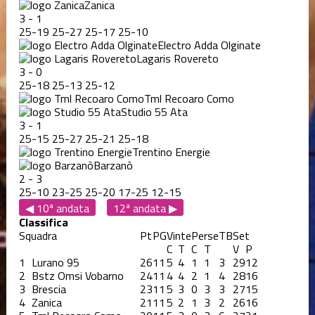
Zanica
3
-
1
25
-
19
25
-
27
25
-
17
25
-
10
Electro Adda Olginate
Lagaris Rovereto
3
-
0
25
-
18
25
-
13
25
-
12
Tml Recoaro Como
Studio 55 Ata
3
-
1
25
-
15
25
-
27
25
-
21
25
-
18
Trentino Energie
Barzanò
2
-
3
25
-
10
23
-
25
25
-
20
17
-
25
12
-
15
◀ 10ª andata
12ª andata ▶
Classifica
Squadra
Pt
PG
Vinte
Perse
TB
Set
C
T
C
T
V
P
1
Lurano 95
26
11
5
4
1
1
3
29
12
2
Bstz Omsi Vobarno
24
11
4
4
2
1
4
28
16
3
Brescia
23
11
5
3
0
3
3
27
15
4
Zanica
21
11
5
2
1
3
2
26
16