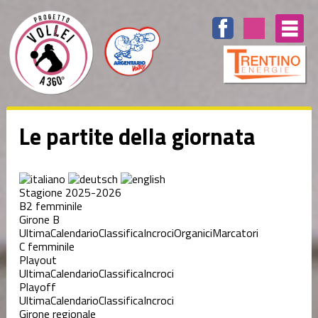
Le partite della giornata
Stagione 2025-2026
B2 femminile
Girone B
Ultima
Calendario
Classifica
Incroci
Organici
Marcatori
C femminile
Playout
Ultima
Calendario
Classifica
Incroci
Playoff
Ultima
Calendario
Classifica
Incroci
Girone regionale