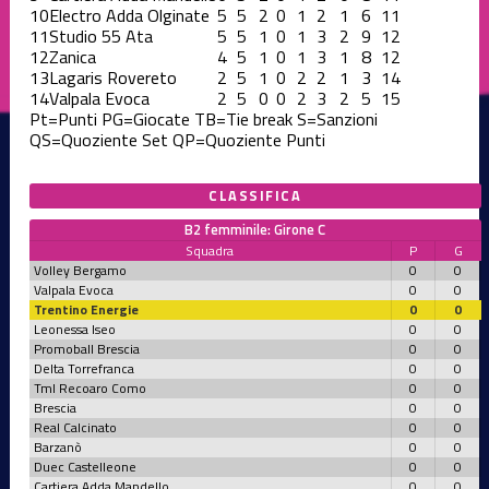
10
Electro Adda Olginate
5
5
2
0
1
2
1
6
11
11
Studio 55 Ata
5
5
1
0
1
3
2
9
12
12
Zanica
4
5
1
0
1
3
1
8
12
13
Lagaris Rovereto
2
5
1
0
2
2
1
3
14
14
Valpala Evoca
2
5
0
0
2
3
2
5
15
Pt=Punti
PG=Giocate
TB=Tie break
S=Sanzioni
QS=Quoziente Set
QP=Quoziente Punti
CLASSIFICA
B2 femminile: Girone C
Squadra
P
G
Volley Bergamo
0
0
Valpala Evoca
0
0
Trentino Energie
0
0
Leonessa Iseo
0
0
Promoball Brescia
0
0
Delta Torrefranca
0
0
Tml Recoaro Como
0
0
Brescia
0
0
Real Calcinato
0
0
Barzanò
0
0
Duec Castelleone
0
0
Cartiera Adda Mandello
0
0