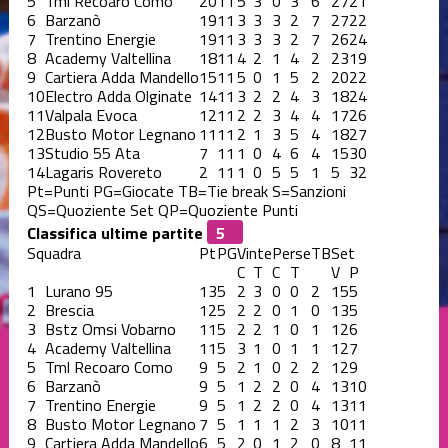
5
Tml Recoaro Como
20
11
5
3
0
3
6
27
21
6
Barzanò
19
11
3
3
3
2
7
27
22
7
Trentino Energie
19
11
3
3
3
2
7
26
24
8
Academy Valtellina
18
11
4
2
1
4
2
23
19
9
Cartiera Adda Mandello
15
11
5
0
1
5
2
20
22
10
Electro Adda Olginate
14
11
3
2
2
4
3
18
24
11
Valpala Evoca
12
11
2
2
3
4
4
17
26
12
Busto Motor Legnano
11
11
2
1
3
5
4
18
27
13
Studio 55 Ata
7
11
1
0
4
6
4
15
30
14
Lagaris Rovereto
2
11
1
0
5
5
1
5
32
Pt=Punti
PG=Giocate
TB=Tie break
S=Sanzioni
QS=Quoziente Set
QP=Quoziente Punti
Classifica ultime partite
Squadra
Pt
PG
Vinte
Perse
TB
Set
C
T
C
T
V
P
1
Lurano 95
13
5
2
3
0
0
2
15
5
2
Brescia
12
5
2
2
0
1
0
13
5
3
Bstz Omsi Vobarno
11
5
2
2
1
0
1
12
6
4
Academy Valtellina
11
5
3
1
0
1
1
12
7
5
Tml Recoaro Como
9
5
2
1
0
2
2
12
9
6
Barzanò
9
5
1
2
2
0
4
13
10
7
Trentino Energie
9
5
1
2
2
0
4
13
11
8
Busto Motor Legnano
7
5
1
1
1
2
3
10
11
9
Cartiera Adda Mandello
6
5
2
0
1
2
0
8
11