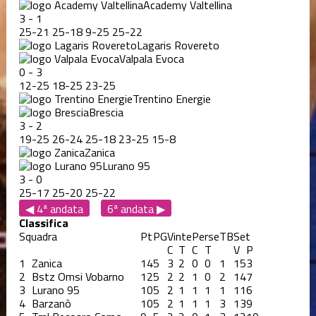
Academy Valtellina
3
-
1
25
-
21
25
-
18
9
-
25
25
-
22
Lagaris Rovereto
Valpala Evoca
0
-
3
12
-
25
18
-
25
23
-
25
Trentino Energie
Brescia
3
-
2
19
-
25
26
-
24
25
-
18
23
-
25
15
-
8
Zanica
Lurano 95
3
-
0
25
-
17
25
-
20
25
-
22
◀ 4ª andata
6ª andata ▶
Classifica
Squadra
Pt
PG
Vinte
Perse
TB
Set
C
T
C
T
V
P
1
Zanica
14
5
3
2
0
0
1
15
3
2
Bstz Omsi Vobarno
12
5
2
2
1
0
2
14
7
3
Lurano 95
10
5
2
1
1
1
1
11
6
4
Barzanò
10
5
2
1
1
1
3
13
9