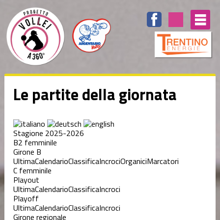
Le partite della giornata
Stagione 2025-2026
B2 femminile
Girone B
Ultima
Calendario
Classifica
Incroci
Organici
Marcatori
C femminile
Playout
Ultima
Calendario
Classifica
Incroci
Playoff
Ultima
Calendario
Classifica
Incroci
Girone regionale