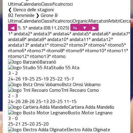
Ultima
Calendario
Classifica
Incroci
Elenco delle stagioni
B2 femminile ❯ Girone B
Ultima
Calendario
Classifica
Incroci
Organici
Marcatori
Arbitri
Cerca
◀
5. 5ª andata (08.11.2025)
▶
1ª andata
2ª andata
3ª andata
4ª andata
5ª andata
6ª andata
7ª
andata
8ª andata
9ª andata
10ª andata
11ª andata
12ª
andata
13ª andata
1ª ritorno
2ª ritorno
3ª ritorno
4ª ritorno
5ª
ritorno
6ª ritorno
7ª ritorno
8ª ritorno
9ª ritorno
10ª ritorno
11ª
ritorno
12ª ritorno
13ª ritorno
Barzanò
Studio 55 Ata
3
-
2
24
-
26
19
-
25
25
-
19
25
-
22
15
-
7
Bstz Omsi Vobarno
Tml Recoaro Como
2
-
3
24
-
26
28
-
26
25
-
13
20
-
25
11
-
15
Cartiera Adda Mandello
Busto Motor Legnano
3
-
0
25
-
21
25
-
20
25
-
20
Electro Adda Olginate