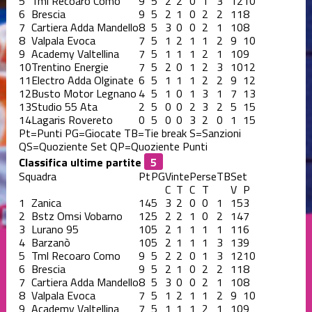
5
Tml Recoaro Como
9
5
2
2
0
1
3
12
10
6
Brescia
9
5
2
1
0
2
2
11
8
7
Cartiera Adda Mandello
8
5
3
0
0
2
1
10
8
8
Valpala Evoca
7
5
1
2
1
1
2
9
10
9
Academy Valtellina
7
5
1
1
1
2
1
10
9
10
Trentino Energie
7
5
2
0
1
2
3
10
12
11
Electro Adda Olginate
6
5
1
1
1
2
2
9
12
12
Busto Motor Legnano
4
5
1
0
1
3
1
7
13
13
Studio 55 Ata
2
5
0
0
2
3
2
5
15
14
Lagaris Rovereto
0
5
0
0
3
2
0
1
15
Pt=Punti
PG=Giocate
TB=Tie break
S=Sanzioni
QS=Quoziente Set
QP=Quoziente Punti
Classifica ultime partite
Squadra
Pt
PG
Vinte
Perse
TB
Set
C
T
C
T
V
P
1
Zanica
14
5
3
2
0
0
1
15
3
2
Bstz Omsi Vobarno
12
5
2
2
1
0
2
14
7
3
Lurano 95
10
5
2
1
1
1
1
11
6
4
Barzanò
10
5
2
1
1
1
3
13
9
5
Tml Recoaro Como
9
5
2
2
0
1
3
12
10
6
Brescia
9
5
2
1
0
2
2
11
8
7
Cartiera Adda Mandello
8
5
3
0
0
2
1
10
8
8
Valpala Evoca
7
5
1
2
1
1
2
9
10
9
Academy Valtellina
7
5
1
1
1
2
1
10
9