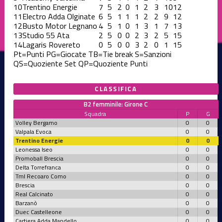
10
Trentino Energie
7
5
2
0
1
2
3
10
12
11
Electro Adda Olginate
6
5
1
1
1
2
2
9
12
12
Busto Motor Legnano
4
5
1
0
1
3
1
7
13
13
Studio 55 Ata
2
5
0
0
2
3
2
5
15
14
Lagaris Rovereto
0
5
0
0
3
2
0
1
15
Pt=Punti
PG=Giocate
TB=Tie break
S=Sanzioni
QS=Quoziente Set
QP=Quoziente Punti
CLASSIFICA
B2 femminile: Girone C
Squadra
P
G
Volley Bergamo
0
0
Valpala Evoca
0
0
Trentino Energie
0
0
Leonessa Iseo
0
0
Promoball Brescia
0
0
Delta Torrefranca
0
0
Tml Recoaro Como
0
0
Brescia
0
0
Real Calcinato
0
0
Barzanò
0
0
Duec Castelleone
0
0
Cartiera Adda Mandello
0
0