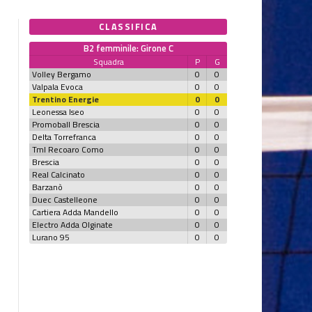
CLASSIFICA
B2 femminile: Girone C
Squadra
P
G
Volley Bergamo
0
0
Valpala Evoca
0
0
Trentino Energie
0
0
Leonessa Iseo
0
0
Promoball Brescia
0
0
Delta Torrefranca
0
0
Tml Recoaro Como
0
0
Brescia
0
0
Real Calcinato
0
0
Barzanò
0
0
Duec Castelleone
0
0
Cartiera Adda Mandello
0
0
Electro Adda Olginate
0
0
Lurano 95
0
0