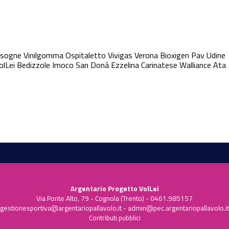
isogne
Vinilgomma Ospitaletto
Vivigas Verona
Bioxigen Pav Udine
olLei
Bedizzole
Imoco San Donà
Ezzelina Carinatese
Walliance Ata
Argentario Progetto VolLei
Via Ponte Alto, 79 - Cognola (Trento) - 0461.985157
gestionesportiva@argentariopallavolo.it
-
admin@pec.argentariopallavolo.it
Contributi pubblici