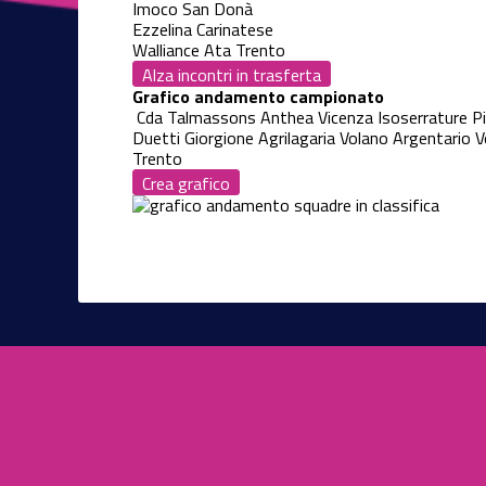
Imoco San Donà
Ezzelina Carinatese
Walliance Ata Trento
Alza incontri in trasferta
Grafico andamento campionato
Cda Talmassons
Anthea Vicenza
Isoserrature P
Duetti Giorgione
Agrilagaria Volano
Argentario V
Trento
Crea grafico