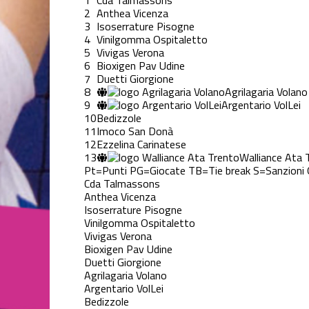
1
Cda Talmassons
2
Anthea Vicenza
3
Isoserrature Pisogne
4
Vinilgomma Ospitaletto
5
Vivigas Verona
6
Bioxigen Pav Udine
7
Duetti Giorgione
8
Agrilagaria Volano
9
Argentario VolLei
10
Bedizzole
11
Imoco San Donà
12
Ezzelina Carinatese
13
Walliance Ata 
Pt=Punti
PG=Giocate
TB=Tie break
S=Sanzioni
Cda Talmassons
Anthea Vicenza
Isoserrature Pisogne
Vinilgomma Ospitaletto
Vivigas Verona
Bioxigen Pav Udine
Duetti Giorgione
Agrilagaria Volano
Argentario VolLei
Bedizzole