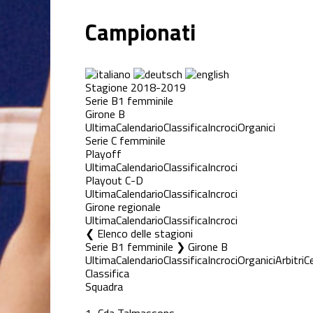
Campionati
Stagione 2018-2019
Serie B1 femminile
Girone B
Ultima
Calendario
Classifica
Incroci
Organici
Serie C femminile
Playoff
Ultima
Calendario
Classifica
Incroci
Playout C-D
Ultima
Calendario
Classifica
Incroci
Girone regionale
Ultima
Calendario
Classifica
Incroci
Elenco delle stagioni
Serie B1 femminile ❯ Girone B
Ultima
Calendario
Classifica
Incroci
Organici
Arbitri
C
Classifica
Squadra