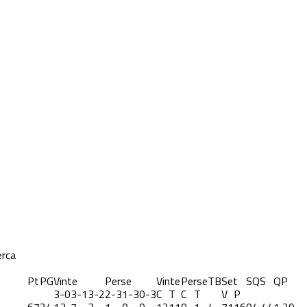
erca
Pt
PG
Vinte
Perse
Vinte
Perse
TB
Set
S
QS
QP
3-0
3-1
3-2
2-3
1-3
0-3
C
T
C
T
V
P