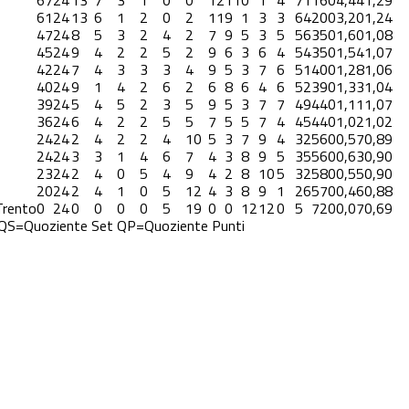
67
24
13
7
3
1
0
0
12
11
0
1
4
71
16
0
4,44
1,29
61
24
13
6
1
2
0
2
11
9
1
3
3
64
20
0
3,20
1,24
47
24
8
5
3
2
4
2
7
9
5
3
5
56
35
0
1,60
1,08
45
24
9
4
2
2
5
2
9
6
3
6
4
54
35
0
1,54
1,07
42
24
7
4
3
3
3
4
9
5
3
7
6
51
40
0
1,28
1,06
40
24
9
1
4
2
6
2
6
8
6
4
6
52
39
0
1,33
1,04
39
24
5
4
5
2
3
5
9
5
3
7
7
49
44
0
1,11
1,07
36
24
6
4
2
2
5
5
7
5
5
7
4
45
44
0
1,02
1,02
24
24
2
4
2
2
4
10
5
3
7
9
4
32
56
0
0,57
0,89
24
24
3
3
1
4
6
7
4
3
8
9
5
35
56
0
0,63
0,90
23
24
2
4
0
5
4
9
4
2
8
10
5
32
58
0
0,55
0,90
20
24
2
4
1
0
5
12
4
3
8
9
1
26
57
0
0,46
0,88
Trento
0
24
0
0
0
0
5
19
0
0
12
12
0
5
72
0
0,07
0,69
QS=Quoziente Set
QP=Quoziente Punti