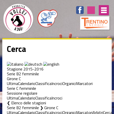
Cerca
Stagione 2015-2016
Serie B2 femminile
Girone C
Ultima
Calendario
Classifica
Incroci
Organici
Marcatori
Serie C femminile
Sessione regolare
Ultima
Calendario
Classifica
Incroci
Elenco delle stagioni
Serie B2 femminile ❯ Girone C
Ultima
Calendario
Classifica
Incroci
Organici
Marcatori
Arbitri
Cerca