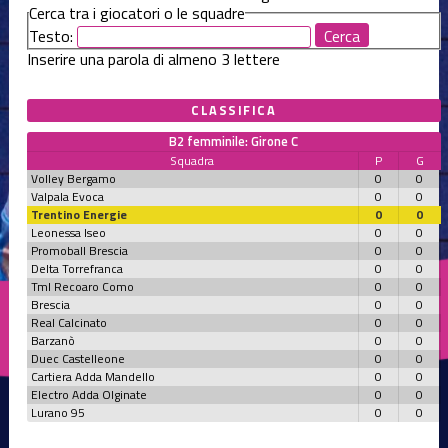
Cerca tra i giocatori o le squadre
Testo:
Inserire una parola di almeno 3 lettere
CLASSIFICA
B2 femminile: Girone C
Squadra
P
G
Volley Bergamo
0
0
Valpala Evoca
0
0
Trentino Energie
0
0
Leonessa Iseo
0
0
Promoball Brescia
0
0
Delta Torrefranca
0
0
Tml Recoaro Como
0
0
Brescia
0
0
Real Calcinato
0
0
Barzanò
0
0
Duec Castelleone
0
0
Cartiera Adda Mandello
0
0
Electro Adda Olginate
0
0
Lurano 95
0
0